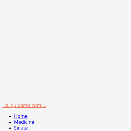
Menu
..::Liquidarea.com::..
principale
Home
Medicina
Salute