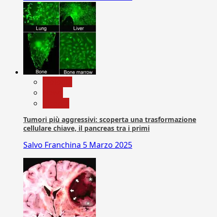
biologia
News
Ricerca
Tumori più aggressivi: scoperta una trasformazione
cellulare chiave, il pancreas tra i primi
Salvo Franchina
5 Marzo 2025