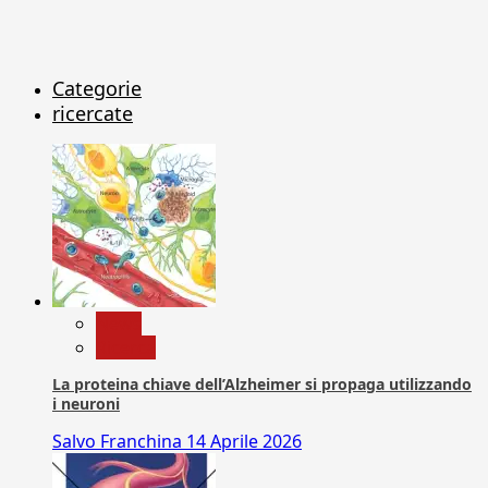
Categorie
ricercate
News
Ricerca
La proteina chiave dell’Alzheimer si propaga utilizzando
i neuroni
Salvo Franchina
14 Aprile 2026