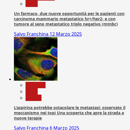
News
Un farmaco, due nuove opportunità per le pazienti con
carcinoma mammario metastatico hr+/her2- e con
tumore al seno metastatico triplo negativo (mtnbc)
Salvo Franchina
12 Marzo 2025
Medicina
News
Ricerca
L’aspirina potrebbe ostacolare le metastasi: osservato il
meccanismo nei topi Una scoperta che apre la strada a
nuove terapie
Salvo Franchina
6 Marzo 2025