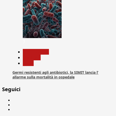
7
Com. Stampa
Medicina
News
Germi resistenti agli antibiotici, la SIMIT lancia l’
allarme sulla mortalità in ospedale
Seguici
Facebook
Linkedin
X