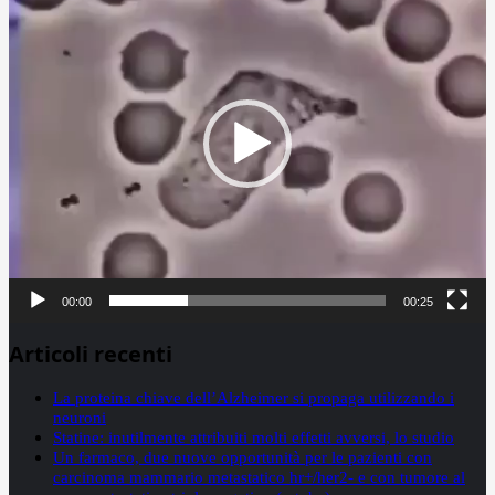
00:00
00:25
Articoli recenti
La proteina chiave dell’Alzheimer si propaga utilizzando i
neuroni
Statine: inutilmente attribuiti molti effetti avversi, lo studio
Un farmaco, due nuove opportunità per le pazienti con
carcinoma mammario metastatico hr+/her2- e con tumore al