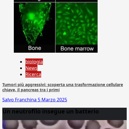
biologia
News
Ricerca
Tumori più aggressivi: scoperta una trasformazione cellulare
chiave, il pancreas tra i primi
Salvo Franchina
5 Marzo 2025
Un neutrofilo insegue un batterio
Video
Player