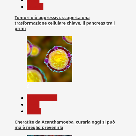
Ricerca
Tumori più aggressivi: scoperta una
trasformazione cellulare chiave, il pancreas tra i
primi
6
Com. Stampa
News
Salute
Cheratite da Acanthamoeba, curarla oggi si può
ma è meglio prevenirla