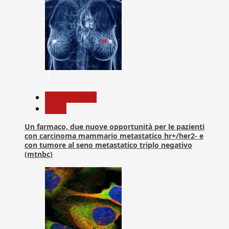
3
Com. Stampa
News
Un farmaco, due nuove opportunità per le pazienti
con carcinoma mammario metastatico hr+/her2- e
con tumore al seno metastatico triplo negativo
(mtnbc)