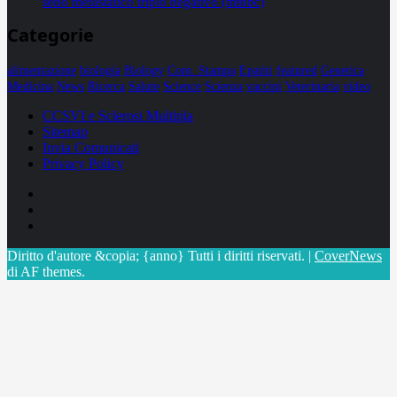
seno metastatico triplo negativo (mtnbc)
Categorie
alimentazione
biologia
Biology
Com. Stampa
Epatiti
featured
Genetica
Medicina
News
Ricerca
Salute
Science
Scienza
vaccini
Veterinaria
video
CCSVI e Sclerosi Multipla
Sitemap
Invia Comunicati
Privacy Policy
Facebook
Linkedin
X
Diritto d'autore &copia; {anno} Tutti i diritti riservati.
|
CoverNews
di AF themes.