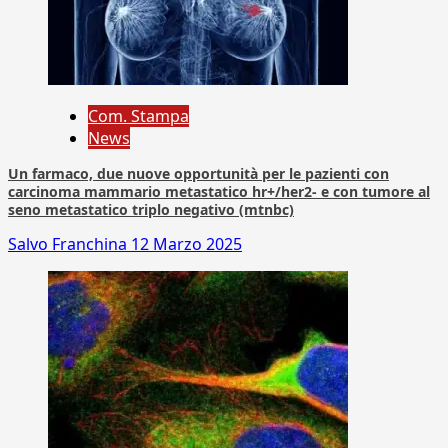
Com. Stampa
News
Un farmaco, due nuove opportunità per le pazienti con
carcinoma mammario metastatico hr+/her2- e con tumore al
seno metastatico triplo negativo (mtnbc)
Salvo Franchina
12 Marzo 2025