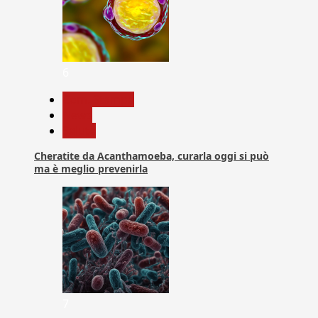
6
Com. Stampa
News
Salute
Cheratite da Acanthamoeba, curarla oggi si può
ma è meglio prevenirla
7