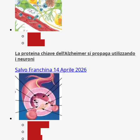
News
Ricerca
La proteina chiave dell’Alzheimer si propaga utilizzando
i neuroni
Salvo Franchina
14 Aprile 2026
Medicina
News
Salute