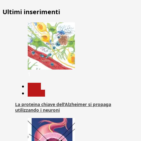
Ultimi inserimenti
1
News
Ricerca
La proteina chiave dell’Alzheimer si propaga
utilizzando i neuroni