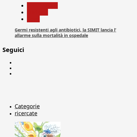
Com. Stampa
Medicina
News
Germi resistenti agli antibiotici, la SIMIT lancia l’
allarme sulla mortalità in ospedale
Seguici
Facebook
Linkedin
X
Categorie
ricercate