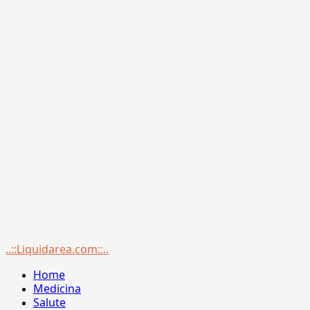
Menu
..::Liquidarea.com::..
principale
Home
Medicina
Salute