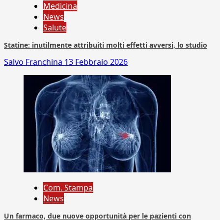
Medicina
News
Salute
Statine: inutilmente attribuiti molti effetti avversi, lo studio
Salvo Franchina
13 Febbraio 2026
Com. Stampa
News
Un farmaco, due nuove opportunità per le pazienti con