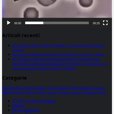
00:00
00:25
Articoli recenti
La proteina chiave dell’Alzheimer si propaga utilizzando i
neuroni
Statine: inutilmente attribuiti molti effetti avversi, lo studio
Un farmaco, due nuove opportunità per le pazienti con
carcinoma mammario metastatico hr+/her2- e con tumore al
seno metastatico triplo negativo (mtnbc)
Categorie
alimentazione
biologia
Biology
Com. Stampa
Epatiti
featured
Genetica
Medicina
News
Ricerca
Salute
Science
Scienza
vaccini
Veterinaria
video
CCSVI e Sclerosi Multipla
Sitemap
Invia Comunicati