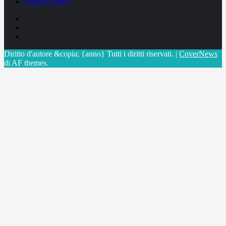
Privacy Policy
Facebook
Linkedin
X
Diritto d'autore &copia; {anno} Tutti i diritti riservati.
|
CoverNews
di AF themes.