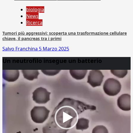
biologia
News
Ricerca
Tumori più aggressivi: scoperta una trasformazione cellulare
chiave, il pancreas tra i primi
Salvo Franchina
5 Marzo 2025
Un neutrofilo insegue un batterio
Video
Player