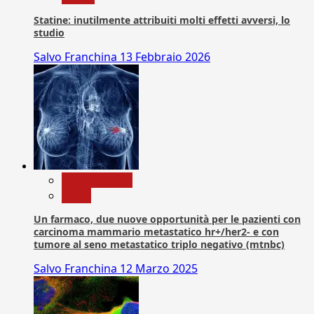
Statine: inutilmente attribuiti molti effetti avversi, lo
studio
Salvo Franchina
13 Febbraio 2026
Com. Stampa
News
Un farmaco, due nuove opportunità per le pazienti con
carcinoma mammario metastatico hr+/her2- e con
tumore al seno metastatico triplo negativo (mtnbc)
Salvo Franchina
12 Marzo 2025