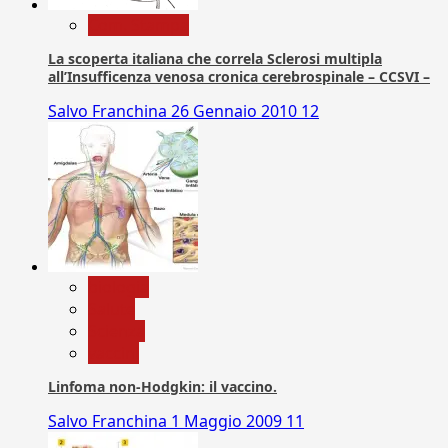
Com. Stampa
La scoperta italiana che correla Sclerosi multipla
all’Insufficenza venosa cronica cerebrospinale – CCSVI –
Salvo Franchina
26 Gennaio 2010
12
biologia
Salute
Scienza
vaccini
Linfoma non-Hodgkin: il vaccino.
Salvo Franchina
1 Maggio 2009
11