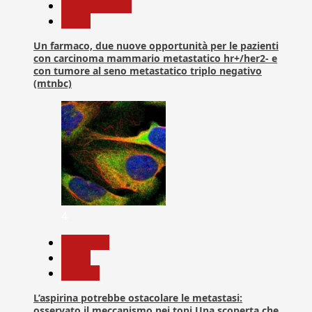
Com. Stampa
News
Un farmaco, due nuove opportunità per le pazienti
con carcinoma mammario metastatico hr+/her2- e
con tumore al seno metastatico triplo negativo
(mtnbc)
4
Medicina
News
Ricerca
L’aspirina potrebbe ostacolare le metastasi:
osservato il meccanismo nei topi Una scoperta che