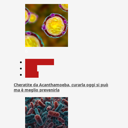
6
Com. Stampa
News
Salute
Cheratite da Acanthamoeba, curarla oggi si può
ma è meglio prevenirla