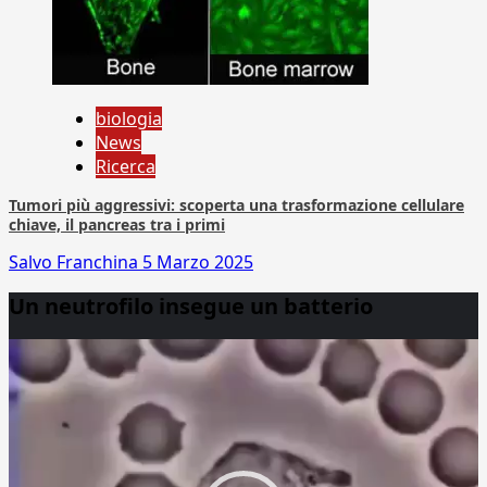
biologia
News
Ricerca
Tumori più aggressivi: scoperta una trasformazione cellulare
chiave, il pancreas tra i primi
Salvo Franchina
5 Marzo 2025
Un neutrofilo insegue un batterio
Video
Player