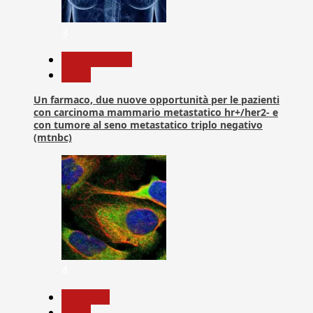
3
Com. Stampa
News
Un farmaco, due nuove opportunità per le pazienti
con carcinoma mammario metastatico hr+/her2- e
con tumore al seno metastatico triplo negativo
(mtnbc)
4
Medicina
News