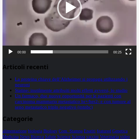
00:00
00:25
Articoli recenti
La proteina chiave dell’Alzheimer si propaga utilizzando i
neuroni
Statine: inutilmente attribuiti molti effetti avversi, lo studio
Un farmaco, due nuove opportunità per le pazienti con
carcinoma mammario metastatico hr+/her2- e con tumore al
seno metastatico triplo negativo (mtnbc)
Categorie
alimentazione
biologia
Biology
Com. Stampa
Epatiti
featured
Genetica
Medicina
News
Ricerca
Salute
Science
Scienza
vaccini
Veterinaria
video