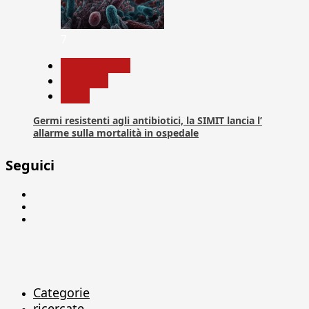
7
Com. Stampa
Medicina
News
Germi resistenti agli antibiotici, la SIMIT lancia l’
allarme sulla mortalità in ospedale
Seguici
Facebook
Linkedin
X
Categorie
ricercate