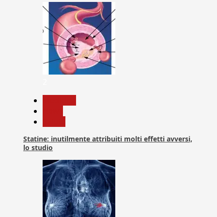
2
Medicina
News
Salute
Statine: inutilmente attribuiti molti effetti avversi,
lo studio