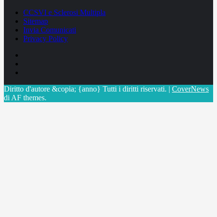
CCSVI e Sclerosi Multipla
Sitemap
Invia Comunicati
Privacy Policy
Facebook
Linkedin
X
Diritto d'autore &copia; {anno} Tutti i diritti riservati.
|
CoverNews
di AF themes.