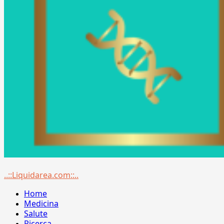
Menu
..::Liquidarea.com::..
principale
Home
Medicina
Salute
Ricerca