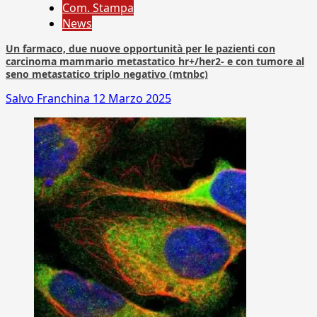
Com. Stampa
News
Un farmaco, due nuove opportunità per le pazienti con
carcinoma mammario metastatico hr+/her2- e con tumore al
seno metastatico triplo negativo (mtnbc)
Salvo Franchina
12 Marzo 2025