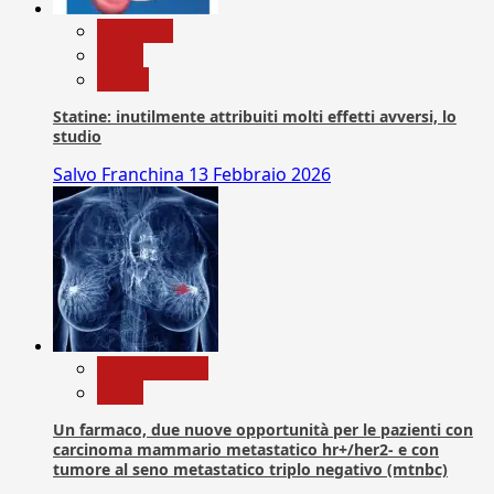
Medicina
News
Salute
Statine: inutilmente attribuiti molti effetti avversi, lo
studio
Salvo Franchina
13 Febbraio 2026
Com. Stampa
News
Un farmaco, due nuove opportunità per le pazienti con
carcinoma mammario metastatico hr+/her2- e con
tumore al seno metastatico triplo negativo (mtnbc)