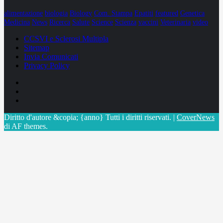
alimentazione
biologia
Biology
Com. Stampa
Epatiti
featured
Genetica
Medicina
News
Ricerca
Salute
Science
Scienza
vaccini
Veterinaria
video
CCSVI e Sclerosi Multipla
Sitemap
Invia Comunicati
Privacy Policy
Facebook
Linkedin
X
Diritto d'autore &copia; {anno} Tutti i diritti riservati.
|
CoverNews
di AF themes.