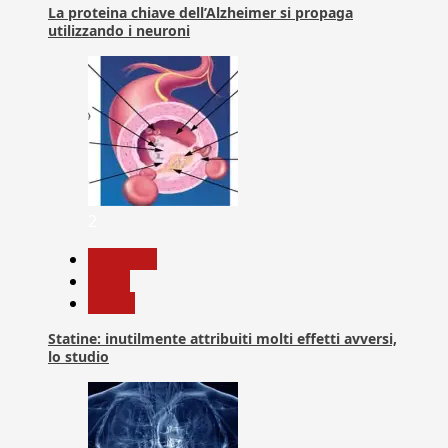
La proteina chiave dell’Alzheimer si propaga
utilizzando i neuroni
2
Medicina
News
Salute
Statine: inutilmente attribuiti molti effetti avversi,
lo studio