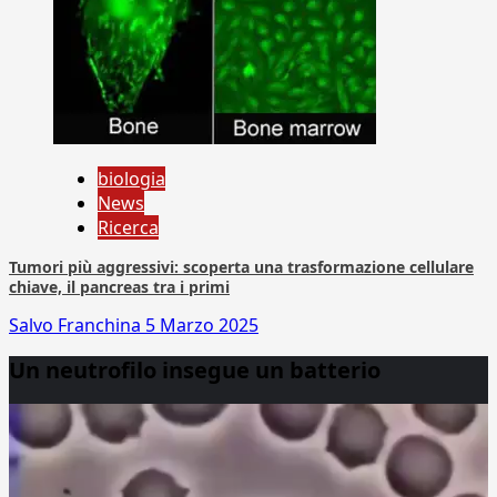
biologia
News
Ricerca
Tumori più aggressivi: scoperta una trasformazione cellulare
chiave, il pancreas tra i primi
Salvo Franchina
5 Marzo 2025
Un neutrofilo insegue un batterio
Video
Player