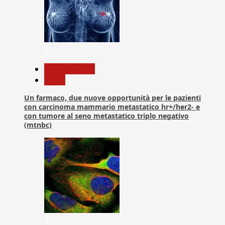
3
Com. Stampa
News
Un farmaco, due nuove opportunità per le pazienti
con carcinoma mammario metastatico hr+/her2- e
con tumore al seno metastatico triplo negativo
(mtnbc)
4