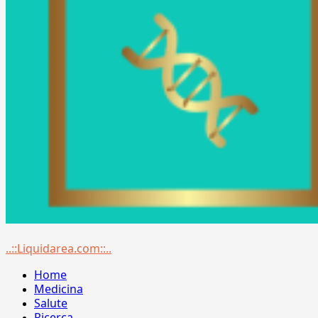
Menu
..::Liquidarea.com::..
principale
Home
Medicina
Salute
Ricerca