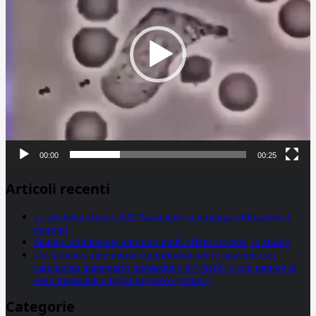
00:00
00:25
Articoli recenti
La proteina chiave dell’Alzheimer si propaga utilizzando i
neuroni
Statine: inutilmente attribuiti molti effetti avversi, lo studio
Un farmaco, due nuove opportunità per le pazienti con
carcinoma mammario metastatico hr+/her2- e con tumore al
seno metastatico triplo negativo (mtnbc)
Categorie