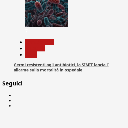
7
Com. Stampa
Medicina
News
Germi resistenti agli antibiotici, la SIMIT lancia l’
allarme sulla mortalità in ospedale
Seguici
Facebook
Linkedin
X