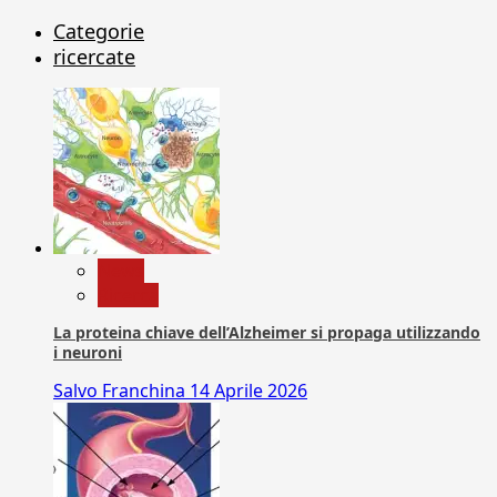
Categorie
ricercate
News
Ricerca
La proteina chiave dell’Alzheimer si propaga utilizzando
i neuroni
Salvo Franchina
14 Aprile 2026