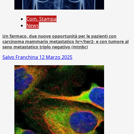
Com. Stampa
News
Un farmaco, due nuove opportunità per le pazienti con
carcinoma mammario metastatico hr+/her2- e con tumore al
seno metastatico triplo negativo (mtnbc)
Salvo Franchina
12 Marzo 2025