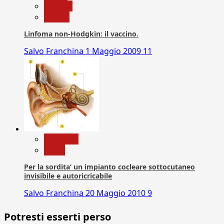
Scienza
vaccini
Linfoma non-Hodgkin: il vaccino.
Salvo Franchina
1 Maggio 2009
11
Medicina
News
Per la sordita’ un impianto cocleare sottocutaneo
invisibile e autoricricabile
Salvo Franchina
20 Maggio 2010
9
Potresti esserti perso