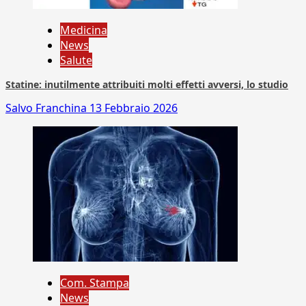
Medicina
News
Salute
Statine: inutilmente attribuiti molti effetti avversi, lo studio
Salvo Franchina
13 Febbraio 2026
Com. Stampa
News