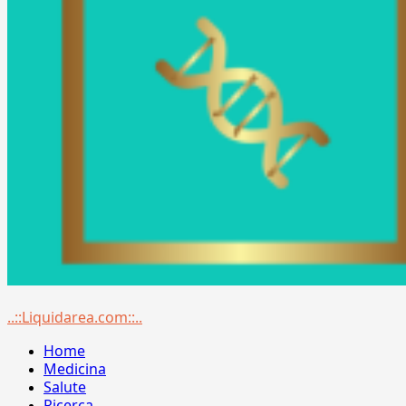
Menu
..::Liquidarea.com::..
principale
Home
Medicina
Salute
Ricerca