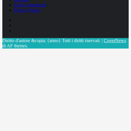
Invia Comunicati
Privacy Policy
Facebook
Linkedin
X
Diritto d'autore &copia; {anno} Tutti i diritti riservati.
|
CoverNews
di AF themes.