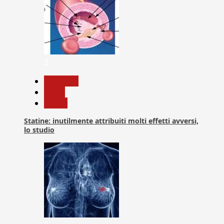
2
Medicina
News
Salute
Statine: inutilmente attribuiti molti effetti avversi,
lo studio