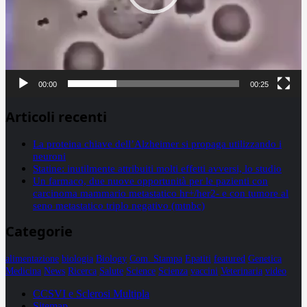
00:00
00:25
Articoli recenti
La proteina chiave dell’Alzheimer si propaga utilizzando i
neuroni
Statine: inutilmente attribuiti molti effetti avversi, lo studio
Un farmaco, due nuove opportunità per le pazienti con
carcinoma mammario metastatico hr+/her2- e con tumore al
seno metastatico triplo negativo (mtnbc)
Categorie
alimentazione
biologia
Biology
Com. Stampa
Epatiti
featured
Genetica
Medicina
News
Ricerca
Salute
Science
Scienza
vaccini
Veterinaria
video
CCSVI e Sclerosi Multipla
Sitemap