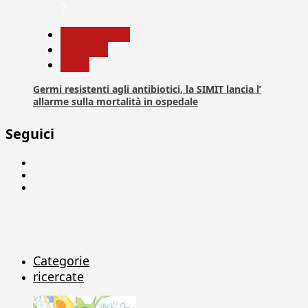
7
Com. Stampa
Medicina
News
Germi resistenti agli antibiotici, la SIMIT lancia l’
allarme sulla mortalità in ospedale
Seguici
Facebook
Linkedin
X
Categorie
ricercate