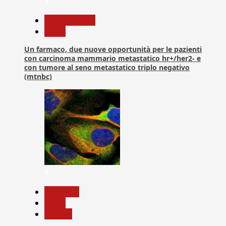
3
Com. Stampa
News
Un farmaco, due nuove opportunità per le pazienti
con carcinoma mammario metastatico hr+/her2- e
con tumore al seno metastatico triplo negativo
(mtnbc)
4
Medicina
News
Ricerca