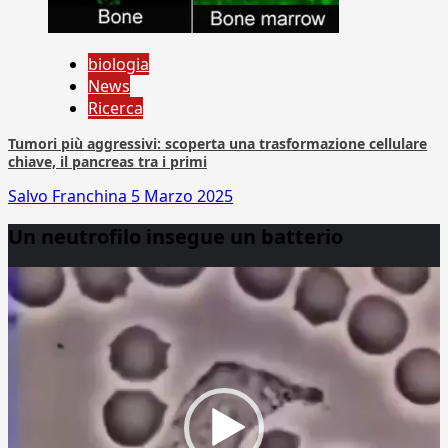
biologia
News
Ricerca
Tumori più aggressivi: scoperta una trasformazione cellulare
chiave, il pancreas tra i primi
Salvo Franchina
5 Marzo 2025
Un neutrofilo insegue un batterio
Video
Player