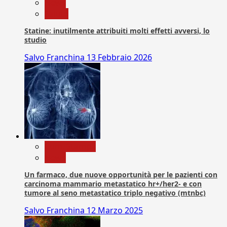
News
Salute
Statine: inutilmente attribuiti molti effetti avversi, lo
studio
Salvo Franchina
13 Febbraio 2026
Com. Stampa
News
Un farmaco, due nuove opportunità per le pazienti con
carcinoma mammario metastatico hr+/her2- e con
tumore al seno metastatico triplo negativo (mtnbc)
Salvo Franchina
12 Marzo 2025