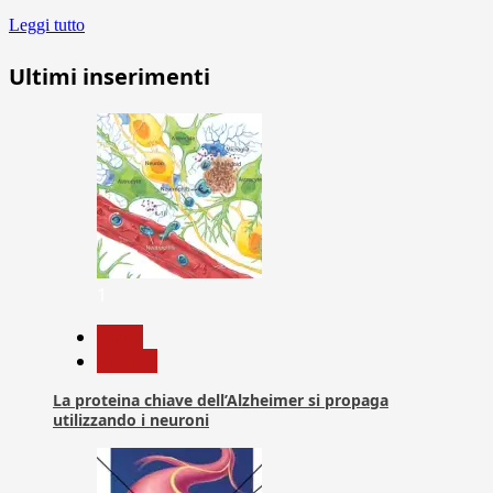
Leggi tutto
Ultimi inserimenti
1
News
Ricerca
La proteina chiave dell’Alzheimer si propaga
utilizzando i neuroni