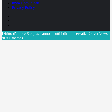
Invia Comunicati
Privacy Policy
Facebook
Linkedin
X
Diritto d'autore &copia; {anno} Tutti i diritti riservati.
|
CoverNews
di AF themes.