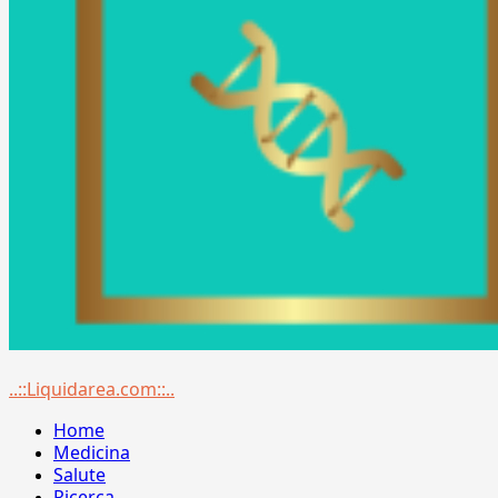
Menu
..::Liquidarea.com::..
principale
Home
Medicina
Salute
Ricerca