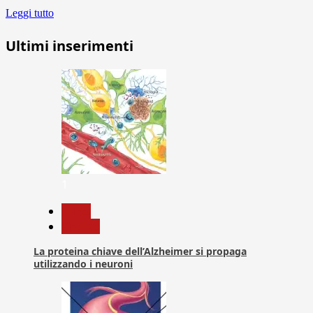
Leggi tutto
Ultimi inserimenti
1
News
Ricerca
La proteina chiave dell’Alzheimer si propaga
utilizzando i neuroni