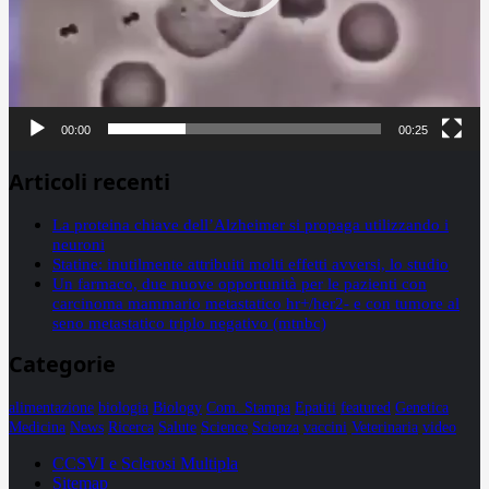
00:00
00:25
Articoli recenti
La proteina chiave dell’Alzheimer si propaga utilizzando i
neuroni
Statine: inutilmente attribuiti molti effetti avversi, lo studio
Un farmaco, due nuove opportunità per le pazienti con
carcinoma mammario metastatico hr+/her2- e con tumore al
seno metastatico triplo negativo (mtnbc)
Categorie
alimentazione
biologia
Biology
Com. Stampa
Epatiti
featured
Genetica
Medicina
News
Ricerca
Salute
Science
Scienza
vaccini
Veterinaria
video
CCSVI e Sclerosi Multipla
Sitemap