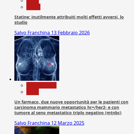
News
Salute
Statine: inutilmente attribuiti molti effetti avversi, lo
studio
Salvo Franchina
13 Febbraio 2026
Com. Stampa
News
Un farmaco, due nuove opportunità per le pazienti con
carcinoma mammario metastatico hr+/her2- e con
tumore al seno metastatico triplo negativo (mtnbc)
Salvo Franchina
12 Marzo 2025