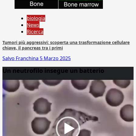
biologia
News
Ricerca
Tumori più aggressivi: scoperta una trasformazione cellulare
chiave, il pancreas tra i primi
Salvo Franchina
5 Marzo 2025
Un neutrofilo insegue un batterio
Video
Player