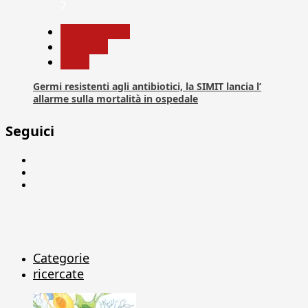
7
Com. Stampa
Medicina
News
Germi resistenti agli antibiotici, la SIMIT lancia l’
allarme sulla mortalità in ospedale
Seguici
Facebook
Linkedin
X
Categorie
ricercate