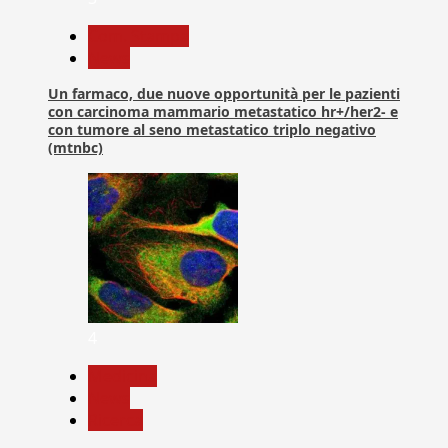
Com. Stampa
News
Un farmaco, due nuove opportunità per le pazienti
con carcinoma mammario metastatico hr+/her2- e
con tumore al seno metastatico triplo negativo
(mtnbc)
4
Medicina
News
Ricerca