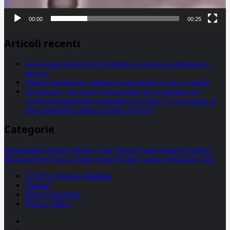
00:00
00:25
Articoli recenti
La proteina chiave dell’Alzheimer si propaga utilizzando i
neuroni
Statine: inutilmente attribuiti molti effetti avversi, lo studio
Un farmaco, due nuove opportunità per le pazienti con
carcinoma mammario metastatico hr+/her2- e con tumore al
seno metastatico triplo negativo (mtnbc)
Categorie
alimentazione
biologia
Biology
Com. Stampa
Epatiti
featured
Genetica
Medicina
News
Ricerca
Salute
Science
Scienza
vaccini
Veterinaria
video
CCSVI e Sclerosi Multipla
Sitemap
Invia Comunicati
Privacy Policy
Facebook
Linkedin