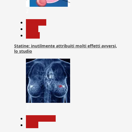
2
Medicina
News
Salute
Statine: inutilmente attribuiti molti effetti avversi,
lo studio
3
Com. Stampa
News