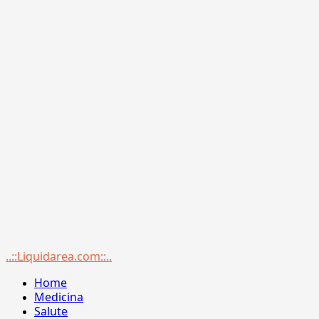
Menu
..::Liquidarea.com::..
principale
Home
Medicina
Salute