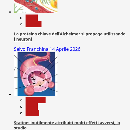
News
Ricerca
La proteina chiave dell’Alzheimer si propaga utilizzando
i neuroni
Salvo Franchina
14 Aprile 2026
Medicina
News
Salute
Statine: inutilmente attribuiti molti effetti avversi, lo
studio