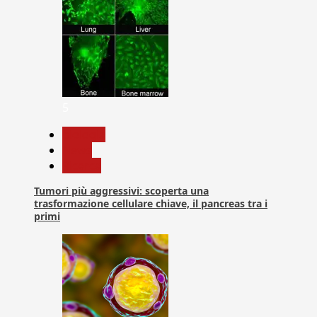
5
biologia
News
Ricerca
Tumori più aggressivi: scoperta una
trasformazione cellulare chiave, il pancreas tra i
primi