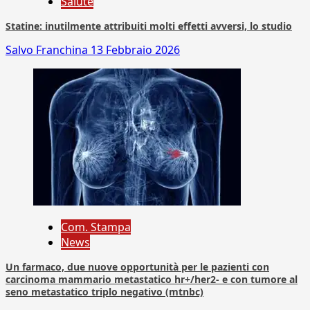
Salute
Statine: inutilmente attribuiti molti effetti avversi, lo studio
Salvo Franchina
13 Febbraio 2026
Com. Stampa
News
Un farmaco, due nuove opportunità per le pazienti con
carcinoma mammario metastatico hr+/her2- e con tumore al
seno metastatico triplo negativo (mtnbc)