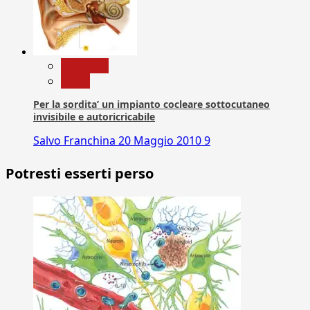
Medicina
News
Per la sordita’ un impianto cocleare sottocutaneo
invisibile e autoricricabile
Salvo Franchina
20 Maggio 2010
9
Potresti esserti perso