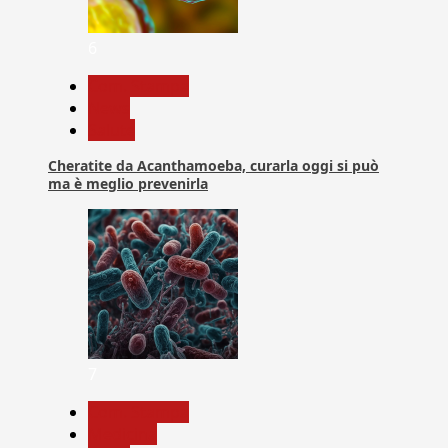
6
Com. Stampa
News
Salute
Cheratite da Acanthamoeba, curarla oggi si può
ma è meglio prevenirla
7
Com. Stampa
Medicina