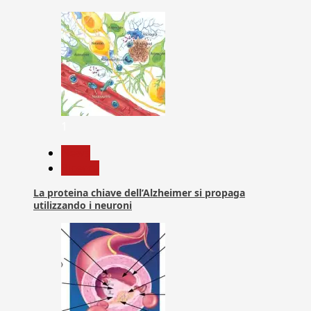
1
News
Ricerca
La proteina chiave dell’Alzheimer si propaga
utilizzando i neuroni