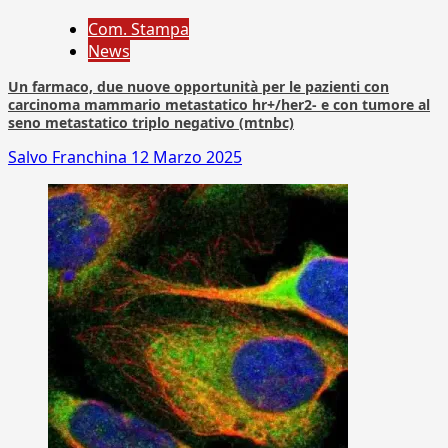
Com. Stampa
News
Un farmaco, due nuove opportunità per le pazienti con
carcinoma mammario metastatico hr+/her2- e con tumore al
seno metastatico triplo negativo (mtnbc)
Salvo Franchina
12 Marzo 2025