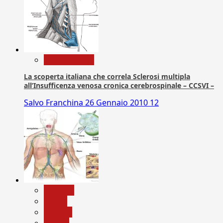
Com. Stampa
La scoperta italiana che correla Sclerosi multipla
all’Insufficenza venosa cronica cerebrospinale – CCSVI –
Salvo Franchina
26 Gennaio 2010
12
biologia
Salute
Scienza
vaccini