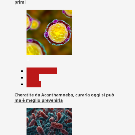
primi
6
Com. Stampa
News
Salute
Cheratite da Acanthamoeba, curarla oggi si può
ma è meglio prevenirla