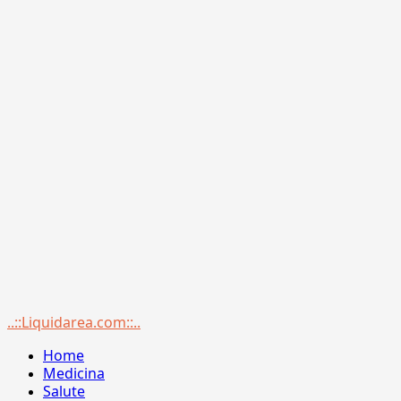
Menu
..::Liquidarea.com::..
principale
Home
Medicina
Salute