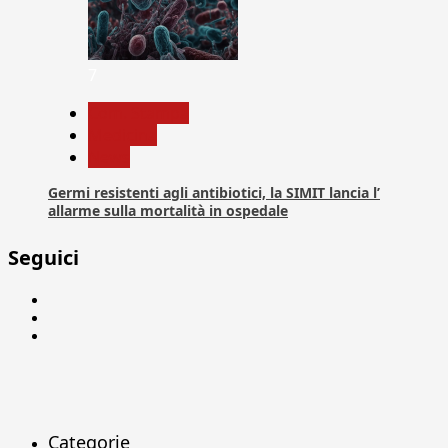
7
Com. Stampa
Medicina
News
Germi resistenti agli antibiotici, la SIMIT lancia l’
allarme sulla mortalità in ospedale
Seguici
Facebook
Linkedin
X
Categorie