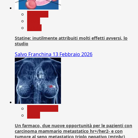
Medicina
News
Salute
Statine: inutilmente attribuiti molti effetti avversi, lo
studio
Salvo Franchina
13 Febbraio 2026
Com. Stampa
News
Un farmaco, due nuove opportunità per le pazienti con
carcinoma mammario metastatico hr+/her2- e con
tumore al seno metastatico triplo negativo (mtnbc)