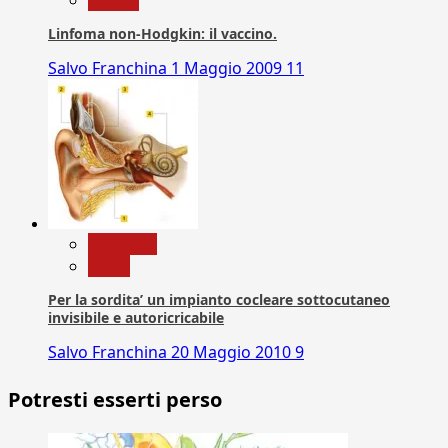
Linfoma non-Hodgkin: il vaccino.
Salvo Franchina
1 Maggio 2009
11
Medicina
News
Per la sordita’ un impianto cocleare sottocutaneo
invisibile e autoricricabile
Salvo Franchina
20 Maggio 2010
9
Potresti esserti perso