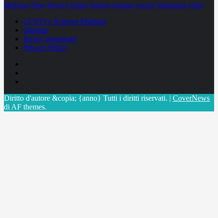
Medicina
News
Ricerca
Salute
Science
Scienza
vaccini
Veterinaria
video
CCSVI e Sclerosi Multipla
Sitemap
Invia Comunicati
Privacy Policy
Facebook
Linkedin
X
Diritto d'autore &copia; {anno} Tutti i diritti riservati.
|
CoverNews
di AF themes.