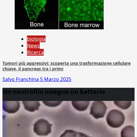
biologia
News
Ricerca
Tumori più aggressivi: scoperta una trasformazione cellulare
chiave, il pancreas tra i primi
Salvo Franchina
5 Marzo 2025
Un neutrofilo insegue un batterio
Video
Player