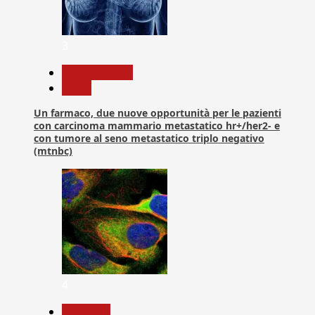
3
Com. Stampa
News
Un farmaco, due nuove opportunità per le pazienti
con carcinoma mammario metastatico hr+/her2- e
con tumore al seno metastatico triplo negativo
(mtnbc)
4
Medicina