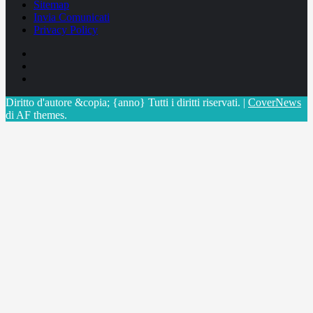
Sitemap
Invia Comunicati
Privacy Policy
Facebook
Linkedin
X
Diritto d'autore &copia; {anno} Tutti i diritti riservati.
|
CoverNews
di AF themes.