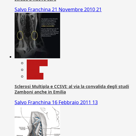
Salvo Franchina
21 Novembre 2010
21
Medicina
News
Ricerca
Sclerosi Multipla e CCSVI: al via la convalida degli studi
Zamboni anche in Emilia
Salvo Franchina
16 Febbraio 2011
13