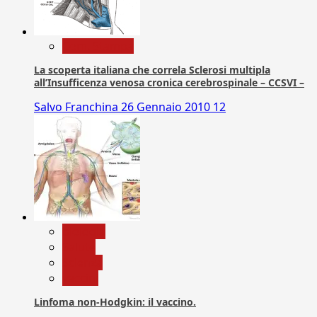
Com. Stampa
La scoperta italiana che correla Sclerosi multipla
all’Insufficenza venosa cronica cerebrospinale – CCSVI –
Salvo Franchina
26 Gennaio 2010
12
biologia
Salute
Scienza
vaccini
Linfoma non-Hodgkin: il vaccino.