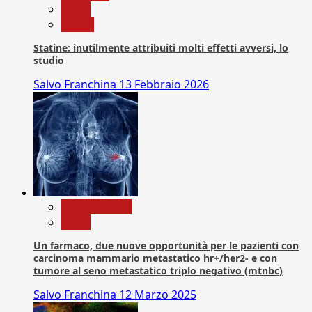
News
Salute
Statine: inutilmente attribuiti molti effetti avversi, lo
studio
Salvo Franchina
13 Febbraio 2026
Com. Stampa
News
Un farmaco, due nuove opportunità per le pazienti con
carcinoma mammario metastatico hr+/her2- e con
tumore al seno metastatico triplo negativo (mtnbc)
Salvo Franchina
12 Marzo 2025