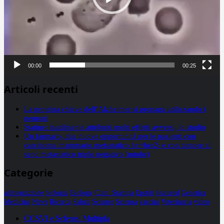
00:00
00:25
Articoli recenti
La proteina chiave dell’Alzheimer si propaga utilizzando i
neuroni
Statine: inutilmente attribuiti molti effetti avversi, lo studio
Un farmaco, due nuove opportunità per le pazienti con
carcinoma mammario metastatico hr+/her2- e con tumore al
seno metastatico triplo negativo (mtnbc)
Categorie
alimentazione
biologia
Biology
Com. Stampa
Epatiti
featured
Genetica
Medicina
News
Ricerca
Salute
Science
Scienza
vaccini
Veterinaria
video
CCSVI e Sclerosi Multipla