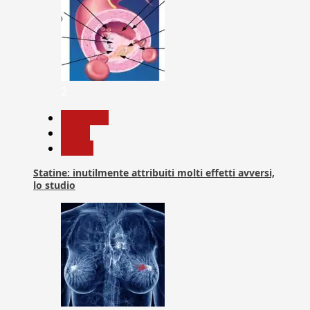
2
Medicina
News
Salute
Statine: inutilmente attribuiti molti effetti avversi,
lo studio