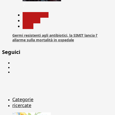
7
Com. Stampa
Medicina
News
Germi resistenti agli antibiotici, la SIMIT lancia l’
allarme sulla mortalità in ospedale
Seguici
Facebook
Linkedin
X
Categorie
ricercate