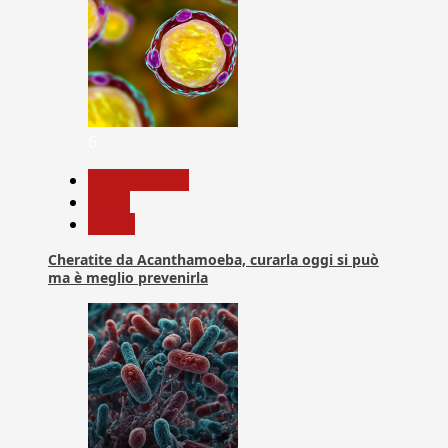
6
Com. Stampa
News
Salute
Cheratite da Acanthamoeba, curarla oggi si può
ma è meglio prevenirla