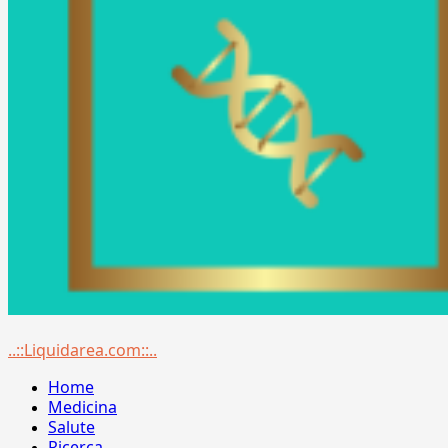
Menu
..::Liquidarea.com::..
principale
Home
Medicina
Salute
Ricerca