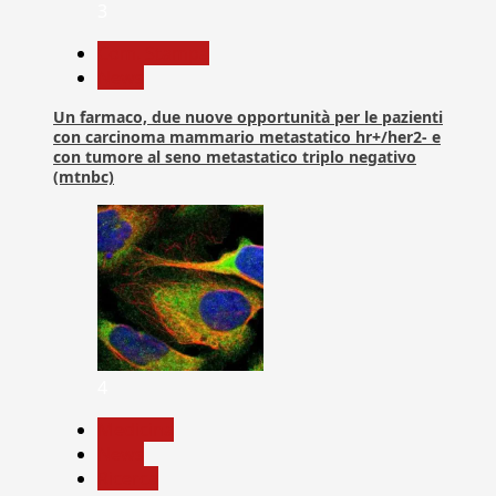
3
Com. Stampa
News
Un farmaco, due nuove opportunità per le pazienti
con carcinoma mammario metastatico hr+/her2- e
con tumore al seno metastatico triplo negativo
(mtnbc)
4
Medicina
News
Ricerca