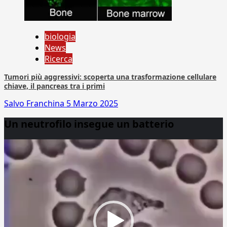
biologia
News
Ricerca
Tumori più aggressivi: scoperta una trasformazione cellulare
chiave, il pancreas tra i primi
Salvo Franchina
5 Marzo 2025
Un neutrofilo insegue un batterio
Video
Player