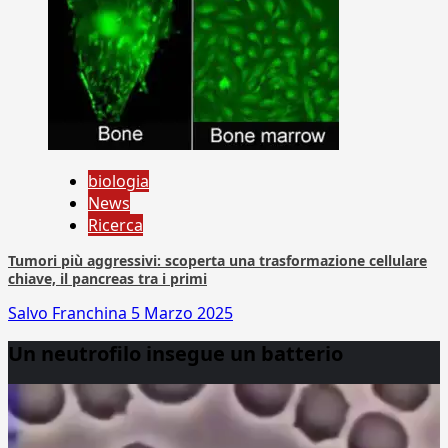
biologia
News
Ricerca
Tumori più aggressivi: scoperta una trasformazione cellulare
chiave, il pancreas tra i primi
Salvo Franchina
5 Marzo 2025
Un neutrofilo insegue un batterio
Video
Player