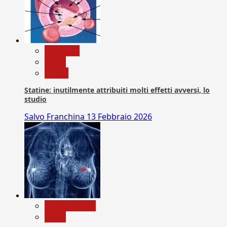
Medicina
News
Salute
Statine: inutilmente attribuiti molti effetti avversi, lo
studio
Salvo Franchina
13 Febbraio 2026
Com. Stampa
News