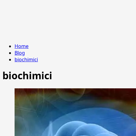
Home
Blog
biochimici
biochimici