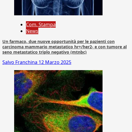
Com. Stampa
News
Un farmaco, due nuove opportunità per le pazienti con
carcinoma mammario metastatico hr+/her2- e con tumore al
seno metastatico triplo negativo (mtnbc)
Salvo Franchina
12 Marzo 2025