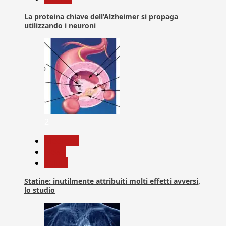
La proteina chiave dell’Alzheimer si propaga
utilizzando i neuroni
2
Medicina
News
Salute
Statine: inutilmente attribuiti molti effetti avversi,
lo studio