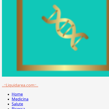
Menu
..::Liquidarea.com::..
principale
Home
Medicina
Salute
Ricerca