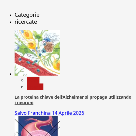
Categorie
ricercate
News
Ricerca
La proteina chiave dell’Alzheimer si propaga utilizzando
i neuroni
Salvo Franchina
14 Aprile 2026