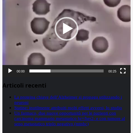
00:00
00:25
Articoli recenti
La proteina chiave dell’Alzheimer si propaga utilizzando i
neuroni
Statine: inutilmente attribuiti molti effetti avversi, lo studio
Un farmaco, due nuove opportunità per le pazienti con
carcinoma mammario metastatico hr+/her2- e con tumore al
seno metastatico triplo negativo (mtnbc)