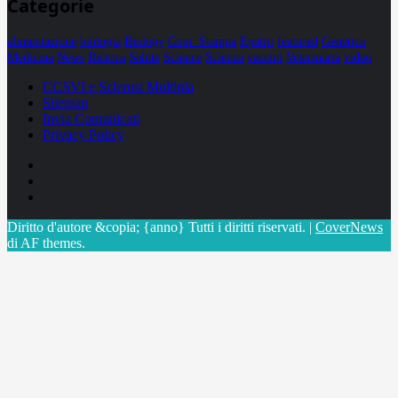
Categorie
alimentazione
biologia
Biology
Com. Stampa
Epatiti
featured
Genetica
Medicina
News
Ricerca
Salute
Science
Scienza
vaccini
Veterinaria
video
CCSVI e Sclerosi Multipla
Sitemap
Invia Comunicati
Privacy Policy
Facebook
Linkedin
X
Diritto d'autore &copia; {anno} Tutti i diritti riservati.
|
CoverNews
di AF themes.