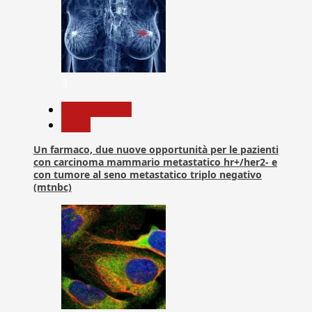
3
Com. Stampa
News
Un farmaco, due nuove opportunità per le pazienti
con carcinoma mammario metastatico hr+/her2- e
con tumore al seno metastatico triplo negativo
(mtnbc)