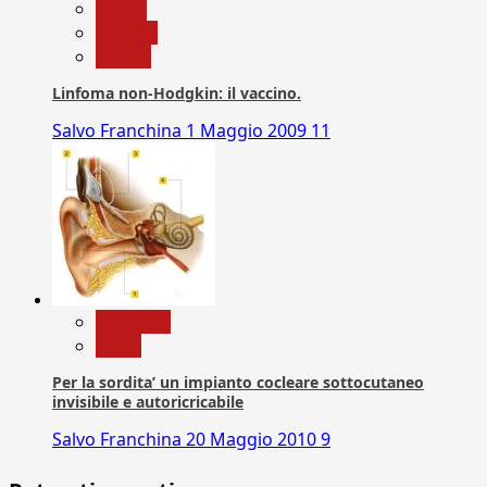
Salute
Scienza
vaccini
Linfoma non-Hodgkin: il vaccino.
Salvo Franchina
1 Maggio 2009
11
Medicina
News
Per la sordita’ un impianto cocleare sottocutaneo
invisibile e autoricricabile
Salvo Franchina
20 Maggio 2010
9