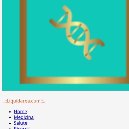
Menu
..::Liquidarea.com::..
principale
Home
Medicina
Salute
Ricerca