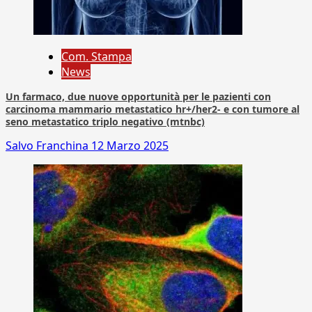
Com. Stampa
News
Un farmaco, due nuove opportunità per le pazienti con
carcinoma mammario metastatico hr+/her2- e con tumore al
seno metastatico triplo negativo (mtnbc)
Salvo Franchina
12 Marzo 2025