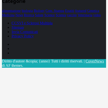
Categorie
alimentazione
biologia
Biology
Com. Stampa
Epatiti
featured
Genetica
Medicina
News
Ricerca
Salute
Science
Scienza
vaccini
Veterinaria
video
CCSVI e Sclerosi Multipla
Sitemap
Invia Comunicati
Privacy Policy
Facebook
Linkedin
X
Diritto d'autore &copia; {anno} Tutti i diritti riservati.
|
CoverNews
di AF themes.