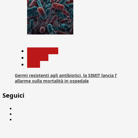
7
Com. Stampa
Medicina
News
Germi resistenti agli antibiotici, la SIMIT lancia l’
allarme sulla mortalità in ospedale
Seguici
Facebook
Linkedin
X