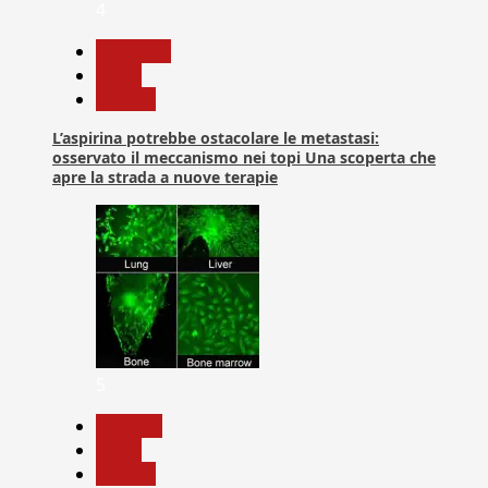
4
Medicina
News
Ricerca
L’aspirina potrebbe ostacolare le metastasi:
osservato il meccanismo nei topi Una scoperta che
apre la strada a nuove terapie
5
biologia
News
Ricerca