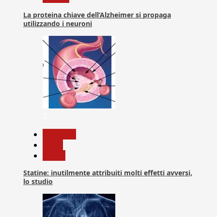
La proteina chiave dell’Alzheimer si propaga
utilizzando i neuroni
2
Medicina
News
Salute
Statine: inutilmente attribuiti molti effetti avversi,
lo studio