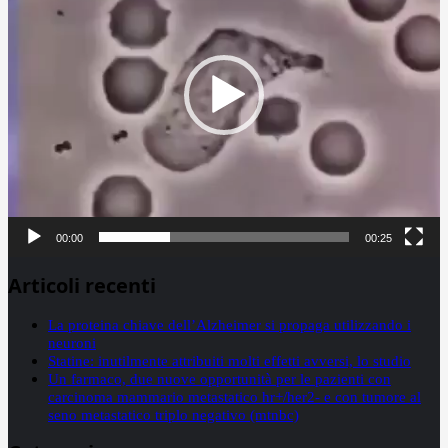
00:00
00:25
Articoli recenti
La proteina chiave dell’Alzheimer si propaga utilizzando i
neuroni
Statine: inutilmente attribuiti molti effetti avversi, lo studio
Un farmaco, due nuove opportunità per le pazienti con
carcinoma mammario metastatico hr+/her2- e con tumore al
seno metastatico triplo negativo (mtnbc)