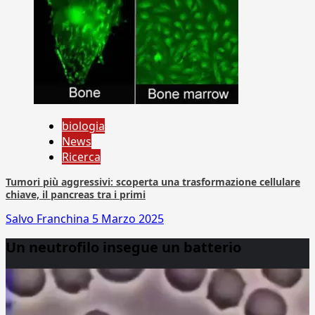
biologia
News
Ricerca
Tumori più aggressivi: scoperta una trasformazione cellulare
chiave, il pancreas tra i primi
Salvo Franchina
5 Marzo 2025
Un neutrofilo insegue un batterio
Video
Player