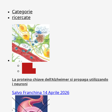
Categorie
ricercate
News
Ricerca
La proteina chiave dell’Alzheimer si propaga utilizzando
i neuroni
Salvo Franchina
14 Aprile 2026