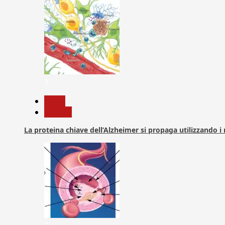
1
News
Ricerca
La proteina chiave dell’Alzheimer si propaga utilizzando i