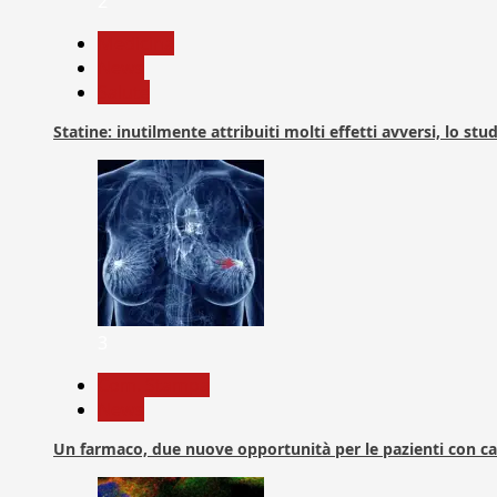
2
Medicina
News
Salute
Statine: inutilmente attribuiti molti effetti avversi, lo stu
3
Com. Stampa
News
Un farmaco, due nuove opportunità per le pazienti con c