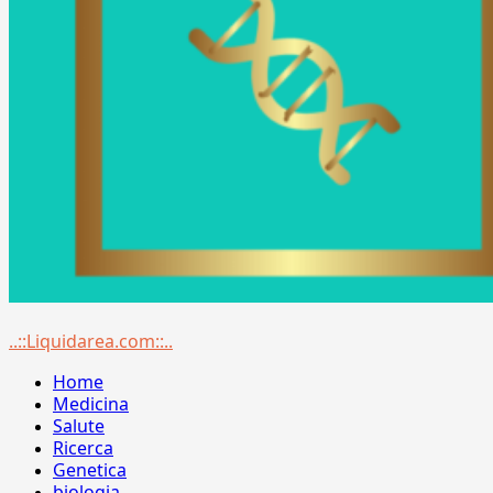
Menu
..::Liquidarea.com::..
principale
Home
Medicina
Salute
Ricerca
Genetica
biologia