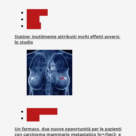
2
Medicina
News
Salute
Statine: inutilmente attribuiti molti effetti avversi,
lo studio
3
Com. Stampa
News
Un farmaco, due nuove opportunità per le pazienti
con carcinoma mammario metastatico hr+/her2- e