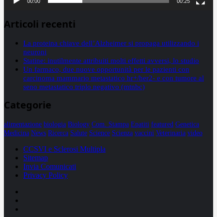
00:00
00:25
Articoli recenti
La proteina chiave dell’Alzheimer si propaga utilizzando i
neuroni
Statine: inutilmente attribuiti molti effetti avversi, lo studio
Un farmaco, due nuove opportunità per le pazienti con
carcinoma mammario metastatico hr+/her2- e con tumore al
seno metastatico triplo negativo (mtnbc)
Categorie
alimentazione
biologia
Biology
Com. Stampa
Epatiti
featured
Genetica
Medicina
News
Ricerca
Salute
Science
Scienza
vaccini
Veterinaria
video
CCSVI e Sclerosi Multipla
Sitemap
Invia Comunicati
Privacy Policy
Facebook
Linkedin
X