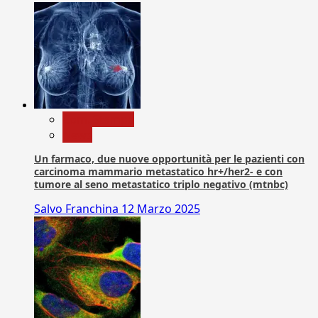
Com. Stampa
News
Un farmaco, due nuove opportunità per le pazienti con
carcinoma mammario metastatico hr+/her2- e con
tumore al seno metastatico triplo negativo (mtnbc)
Salvo Franchina
12 Marzo 2025