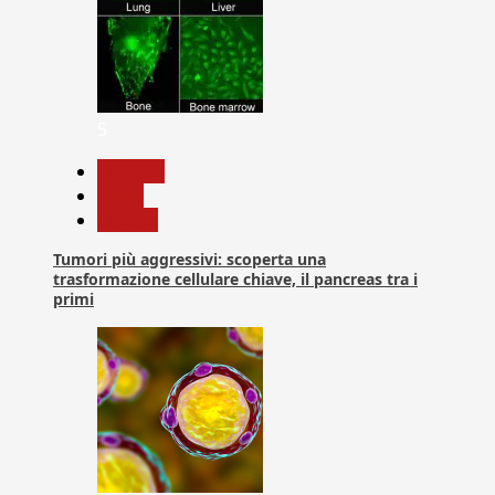
5
biologia
News
Ricerca
Tumori più aggressivi: scoperta una
trasformazione cellulare chiave, il pancreas tra i
primi