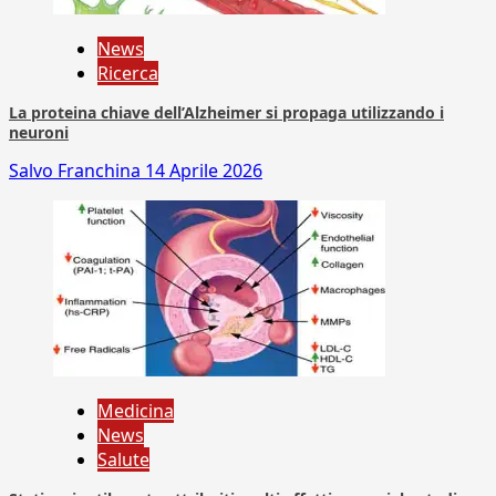
News
Ricerca
La proteina chiave dell’Alzheimer si propaga utilizzando i
neuroni
Salvo Franchina
14 Aprile 2026
Medicina
News
Salute