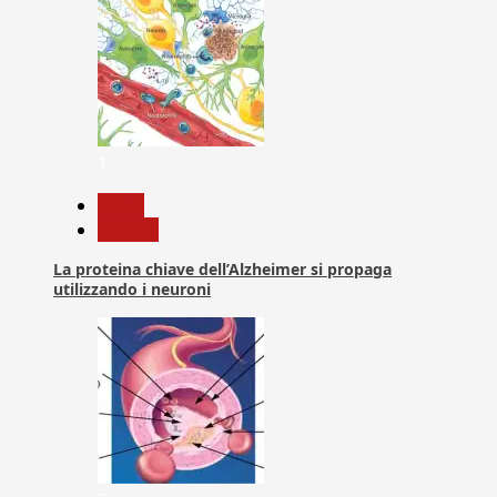
1
News
Ricerca
La proteina chiave dell’Alzheimer si propaga
utilizzando i neuroni