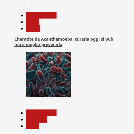
6
Com. Stampa
News
Salute
Cheratite da Acanthamoeba, curarla oggi si può
ma è meglio prevenirla
7
Com. Stampa
Medicina
News