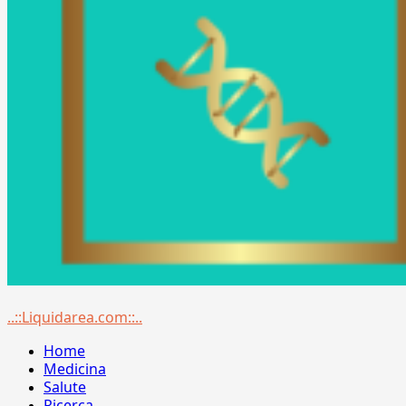
Menu
..::Liquidarea.com::..
principale
Home
Medicina
Salute
Ricerca