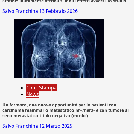
Statine: inutilmente attribuiti molti effetti avversi, lo studio
Salvo Franchina
13 Febbraio 2026
Com. Stampa
News
Un farmaco, due nuove opportunità per le pazienti con
carcinoma mammario metastatico hr+/her2- e con tumore al
seno metastatico triplo negativo (mtnbc)
Salvo Franchina
12 Marzo 2025