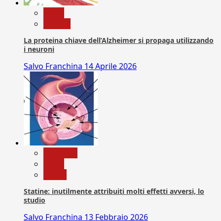
News
Ricerca
La proteina chiave dell’Alzheimer si propaga utilizzando
i neuroni
Salvo Franchina
14 Aprile 2026
Medicina
News
Salute
Statine: inutilmente attribuiti molti effetti avversi, lo
studio
Salvo Franchina
13 Febbraio 2026