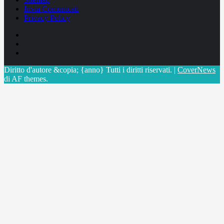
Invia Comunicati
Privacy Policy
Facebook
Linkedin
X
Diritto d'autore &copia; {anno} Tutti i diritti riservati.
|
CoverNews
di AF themes.