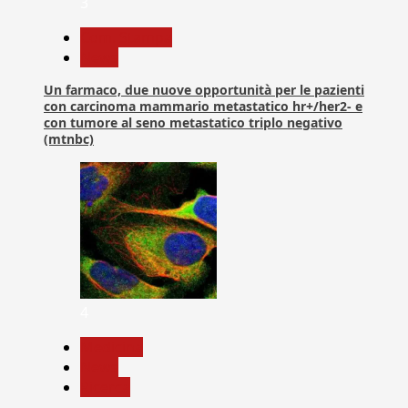
3
Com. Stampa
News
Un farmaco, due nuove opportunità per le pazienti
con carcinoma mammario metastatico hr+/her2- e
con tumore al seno metastatico triplo negativo
(mtnbc)
4
Medicina
News
Ricerca