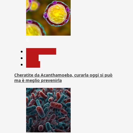
6
Com. Stampa
News
Salute
Cheratite da Acanthamoeba, curarla oggi si può
ma è meglio prevenirla