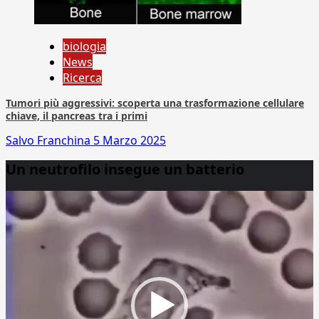
biologia
News
Ricerca
Tumori più aggressivi: scoperta una trasformazione cellulare
chiave, il pancreas tra i primi
Salvo Franchina
5 Marzo 2025
Un neutrofilo insegue un batterio
Video
Player