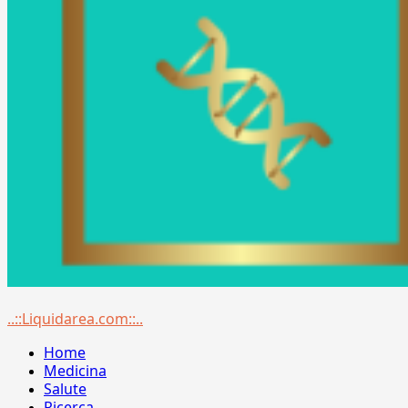
Menu
..::Liquidarea.com::..
principale
Home
Medicina
Salute
Ricerca