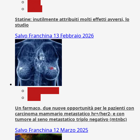
News
Salute
Statine: inutilmente attribuiti molti effetti avversi, lo
studio
Salvo Franchina
13 Febbraio 2026
Com. Stampa
News
Un farmaco, due nuove opportunità per le pazienti con
carcinoma mammario metastatico hr+/her2- e con
tumore al seno metastatico triplo negativo (mtnbc)
Salvo Franchina
12 Marzo 2025