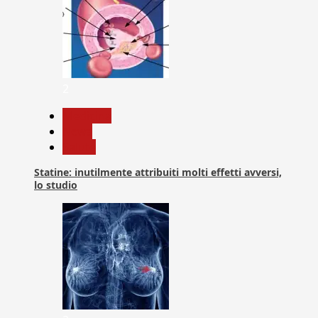
2
Medicina
News
Salute
Statine: inutilmente attribuiti molti effetti avversi,
lo studio