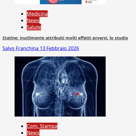
Medicina
News
Salute
Statine: inutilmente attribuiti molti effetti avversi, lo studio
Salvo Franchina
13 Febbraio 2026
Com. Stampa
News