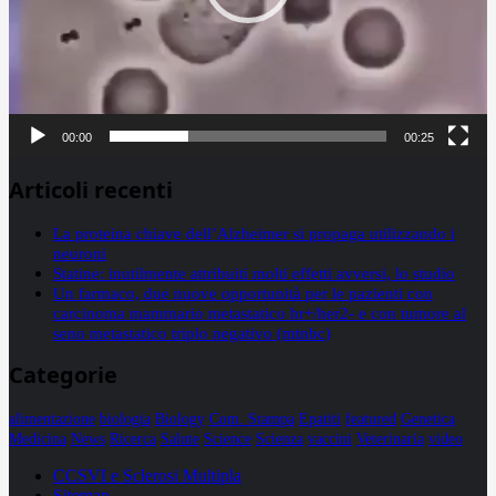
00:00
00:25
Articoli recenti
La proteina chiave dell’Alzheimer si propaga utilizzando i
neuroni
Statine: inutilmente attribuiti molti effetti avversi, lo studio
Un farmaco, due nuove opportunità per le pazienti con
carcinoma mammario metastatico hr+/her2- e con tumore al
seno metastatico triplo negativo (mtnbc)
Categorie
alimentazione
biologia
Biology
Com. Stampa
Epatiti
featured
Genetica
Medicina
News
Ricerca
Salute
Science
Scienza
vaccini
Veterinaria
video
CCSVI e Sclerosi Multipla
Sitemap