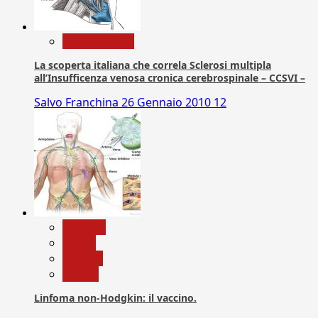
Com. Stampa
La scoperta italiana che correla Sclerosi multipla
all’Insufficenza venosa cronica cerebrospinale – CCSVI –
Salvo Franchina
26 Gennaio 2010
12
biologia
Salute
Scienza
vaccini
Linfoma non-Hodgkin: il vaccino.