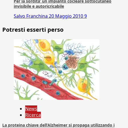
Per la sordita’ un impianto cocleare sottocutaneo
invisibile e autoricricabile
Salvo Franchina
20 Maggio 2010
9
Potresti esserti perso
News
Ricerca
La proteina chiave dell’Alzheimer si propaga utilizzando i