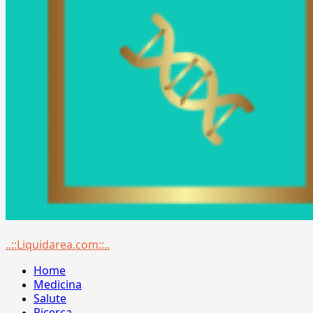
Menu
..::Liquidarea.com::..
principale
Home
Medicina
Salute
Ricerca