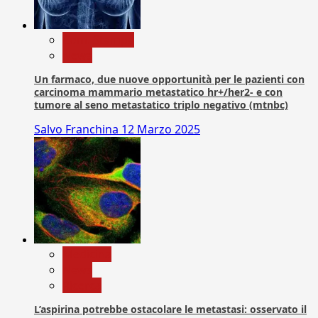
Com. Stampa
News
Un farmaco, due nuove opportunità per le pazienti con
carcinoma mammario metastatico hr+/her2- e con
tumore al seno metastatico triplo negativo (mtnbc)
Salvo Franchina
12 Marzo 2025
Medicina
News
Ricerca
L’aspirina potrebbe ostacolare le metastasi: osservato il