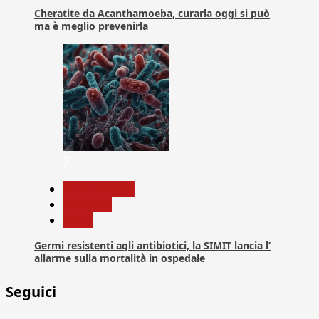
Cheratite da Acanthamoeba, curarla oggi si può
ma è meglio prevenirla
7
Com. Stampa
Medicina
News
Germi resistenti agli antibiotici, la SIMIT lancia l’
allarme sulla mortalità in ospedale
Seguici