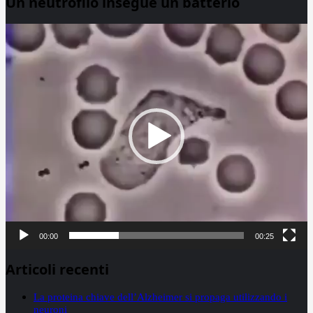
Un neutrofilo insegue un batterio
Video
Player
00:00
00:25
Articoli recenti
La proteina chiave dell’Alzheimer si propaga utilizzando i
neuroni