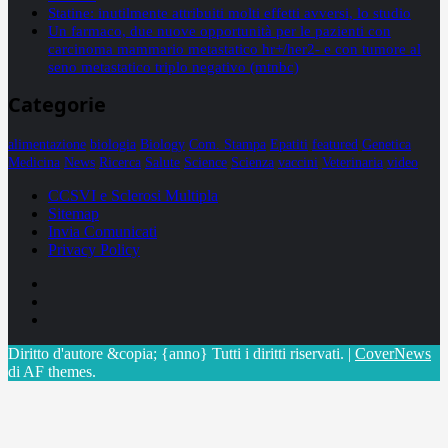
Statine: inutilmente attribuiti molti effetti avversi, lo studio
Un farmaco, due nuove opportunità per le pazienti con
carcinoma mammario metastatico hr+/her2- e con tumore al
seno metastatico triplo negativo (mtnbc)
Categorie
alimentazione
biologia
Biology
Com. Stampa
Epatiti
featured
Genetica
Medicina
News
Ricerca
Salute
Science
Scienza
vaccini
Veterinaria
video
CCSVI e Sclerosi Multipla
Sitemap
Invia Comunicati
Privacy Policy
Facebook
Linkedin
X
Diritto d'autore &copia; {anno} Tutti i diritti riservati.
|
CoverNews
di AF themes.