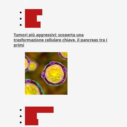
5
biologia
News
Ricerca
Tumori più aggressivi: scoperta una
trasformazione cellulare chiave, il pancreas tra i
primi
6
Com. Stampa
News
Salute