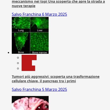
meccanismo nei topi Una scoperta che apre la strada a
nuove terapie
Salvo Franchina
6 Marzo 2025
biologia
News
Ricerca
Tumori più aggressivi: scoperta una trasformazione
cellulare chiave, il pancreas tra i primi
Salvo Franchina
5 Marzo 2025