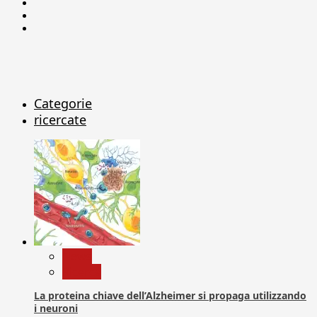
Facebook
Linkedin
X
Categorie
ricercate
News
Ricerca
La proteina chiave dell’Alzheimer si propaga utilizzando
i neuroni