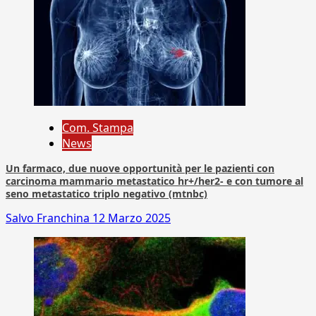
Com. Stampa
News
Un farmaco, due nuove opportunità per le pazienti con
carcinoma mammario metastatico hr+/her2- e con tumore al
seno metastatico triplo negativo (mtnbc)
Salvo Franchina
12 Marzo 2025