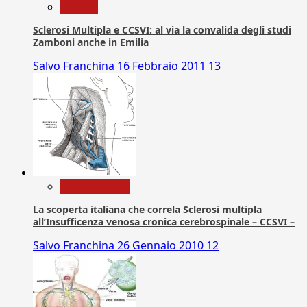
Ricerca
Sclerosi Multipla e CCSVI: al via la convalida degli studi
Zamboni anche in Emilia
Salvo Franchina
16 Febbraio 2011
13
Com. Stampa
La scoperta italiana che correla Sclerosi multipla
all’Insufficenza venosa cronica cerebrospinale – CCSVI –
Salvo Franchina
26 Gennaio 2010
12