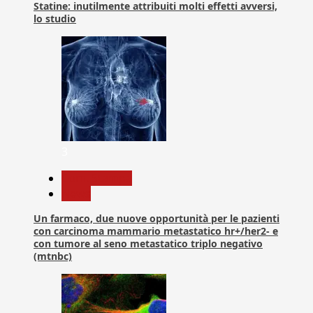
Statine: inutilmente attribuiti molti effetti avversi,
lo studio
3
Com. Stampa
News
Un farmaco, due nuove opportunità per le pazienti
con carcinoma mammario metastatico hr+/her2- e
con tumore al seno metastatico triplo negativo
(mtnbc)