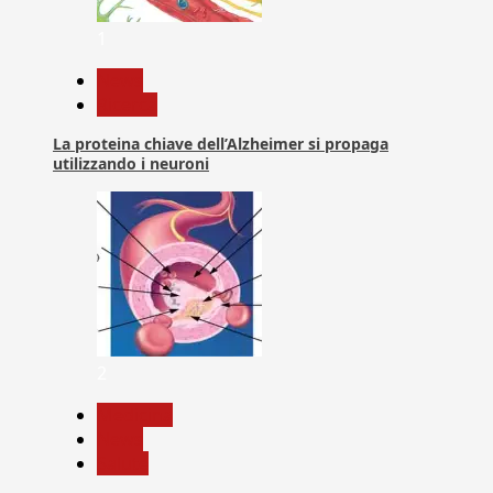
1
News
Ricerca
La proteina chiave dell’Alzheimer si propaga
utilizzando i neuroni
2
Medicina
News
Salute