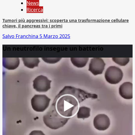
News
Ricerca
Tumori più aggressivi: scoperta una trasformazione cellulare
chiave, il pancreas tra i primi
Salvo Franchina
5 Marzo 2025
Un neutrofilo insegue un batterio
Video
Player