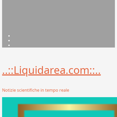
Facebook
Linkedin
X
..::Liquidarea.com::..
Notizie scientifiche in tempo reale