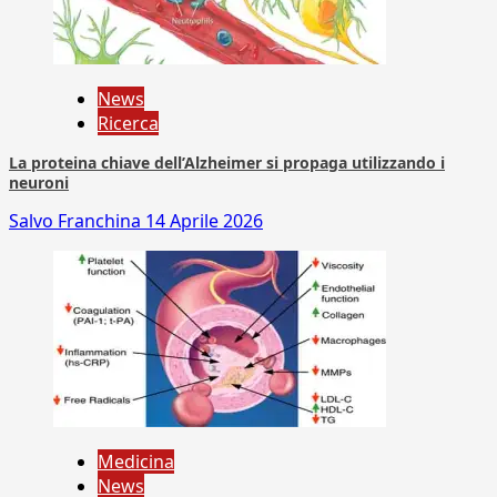
News
Ricerca
La proteina chiave dell’Alzheimer si propaga utilizzando i
neuroni
Salvo Franchina
14 Aprile 2026
Medicina
News