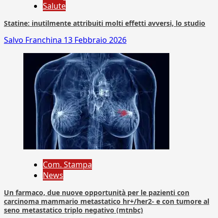
Salute
Statine: inutilmente attribuiti molti effetti avversi, lo studio
Salvo Franchina
13 Febbraio 2026
Com. Stampa
News
Un farmaco, due nuove opportunità per le pazienti con
carcinoma mammario metastatico hr+/her2- e con tumore al
seno metastatico triplo negativo (mtnbc)