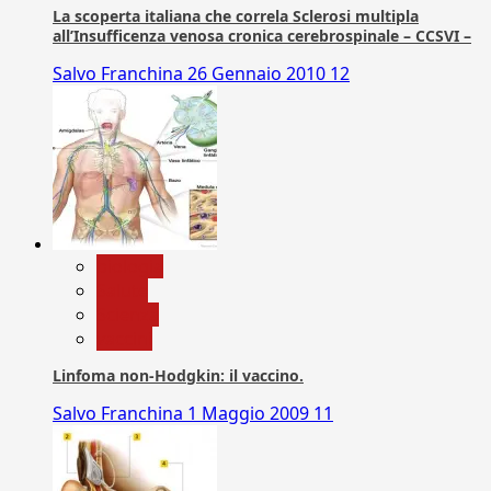
La scoperta italiana che correla Sclerosi multipla
all’Insufficenza venosa cronica cerebrospinale – CCSVI –
Salvo Franchina
26 Gennaio 2010
12
biologia
Salute
Scienza
vaccini
Linfoma non-Hodgkin: il vaccino.
Salvo Franchina
1 Maggio 2009
11