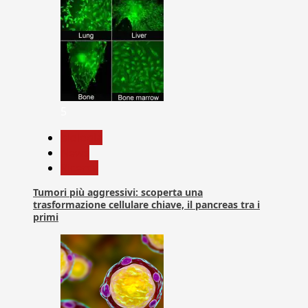
5
biologia
News
Ricerca
Tumori più aggressivi: scoperta una
trasformazione cellulare chiave, il pancreas tra i
primi