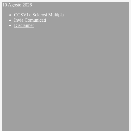
Vai
10 Agosto 2026
al
CCSVI e Sclerosi Multipla
contenuto
Invia Comunicati
Disclaimer