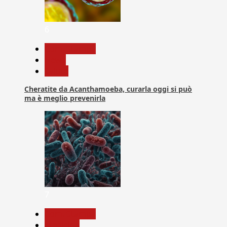
6
Com. Stampa
News
Salute
Cheratite da Acanthamoeba, curarla oggi si può
ma è meglio prevenirla
7
Com. Stampa
Medicina