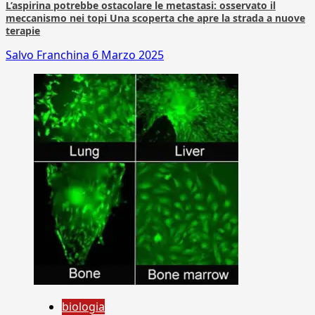
L’aspirina potrebbe ostacolare le metastasi: osservato il
meccanismo nei topi Una scoperta che apre la strada a nuove
terapie
Salvo Franchina
6 Marzo 2025
biologia