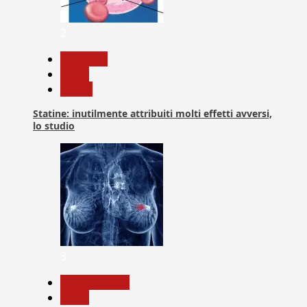
2
Medicina
News
Salute
Statine: inutilmente attribuiti molti effetti avversi,
lo studio
3
Com. Stampa
News