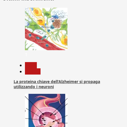
1
News
Ricerca
La proteina chiave dell’Alzheimer si propaga
utilizzando i neuroni