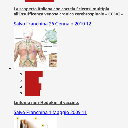
La scoperta italiana che correla Sclerosi multipla
all’Insufficenza venosa cronica cerebrospinale – CCSVI –
Salvo Franchina
26 Gennaio 2010
12
biologia
Salute
Scienza
vaccini
Linfoma non-Hodgkin: il vaccino.
Salvo Franchina
1 Maggio 2009
11