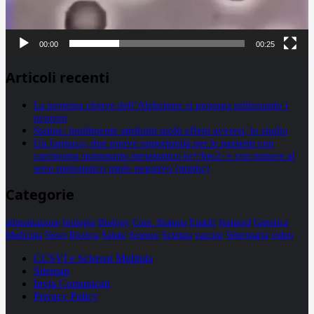
00:00
00:25
Articoli recenti
La proteina chiave dell’Alzheimer si propaga utilizzando i
neuroni
Statine: inutilmente attribuiti molti effetti avversi, lo studio
Un farmaco, due nuove opportunità per le pazienti con
carcinoma mammario metastatico hr+/her2- e con tumore al
seno metastatico triplo negativo (mtnbc)
Categorie
alimentazione
biologia
Biology
Com. Stampa
Epatiti
featured
Genetica
Medicina
News
Ricerca
Salute
Science
Scienza
vaccini
Veterinaria
video
CCSVI e Sclerosi Multipla
Sitemap
Invia Comunicati
Privacy Policy