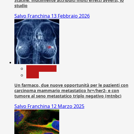
Statine: inutilmente attribuiti molti effetti avversi, lo
studio
Salvo Franchina
13 Febbraio 2026
Com. Stampa
News
Un farmaco, due nuove opportunità per le pazienti con
carcinoma mammario metastatico hr+/her2- e con
tumore al seno metastatico triplo negativo (mtnbc)
Salvo Franchina
12 Marzo 2025