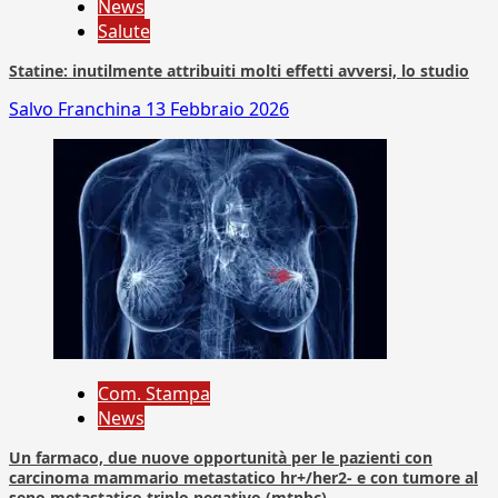
News
Salute
Statine: inutilmente attribuiti molti effetti avversi, lo studio
Salvo Franchina
13 Febbraio 2026
Com. Stampa
News
Un farmaco, due nuove opportunità per le pazienti con
carcinoma mammario metastatico hr+/her2- e con tumore al
seno metastatico triplo negativo (mtnbc)