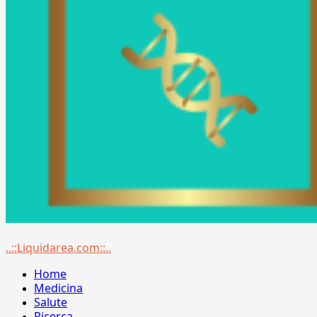
Menu
..::Liquidarea.com::..
principale
Home
Medicina
Salute
Ricerca