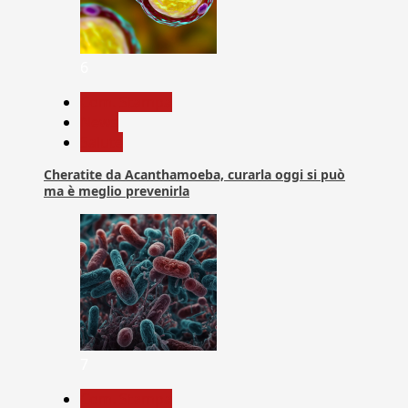
6
Com. Stampa
News
Salute
Cheratite da Acanthamoeba, curarla oggi si può
ma è meglio prevenirla
7
Com. Stampa