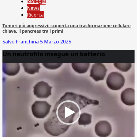
biologia
News
Ricerca
Tumori più aggressivi: scoperta una trasformazione cellulare
chiave, il pancreas tra i primi
Salvo Franchina
5 Marzo 2025
Un neutrofilo insegue un batterio
Video
Player