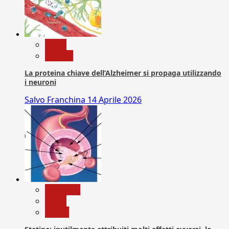
News
Ricerca
La proteina chiave dell’Alzheimer si propaga utilizzando
i neuroni
Salvo Franchina
14 Aprile 2026
Medicina
News
Salute