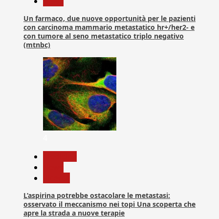
News
Un farmaco, due nuove opportunità per le pazienti
con carcinoma mammario metastatico hr+/her2- e
con tumore al seno metastatico triplo negativo
(mtnbc)
4
Medicina
News
Ricerca
L’aspirina potrebbe ostacolare le metastasi:
osservato il meccanismo nei topi Una scoperta che
apre la strada a nuove terapie