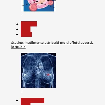
2
Medicina
News
Salute
Statine: inutilmente attribuiti molti effetti avversi,
lo studio
3
Com. Stampa