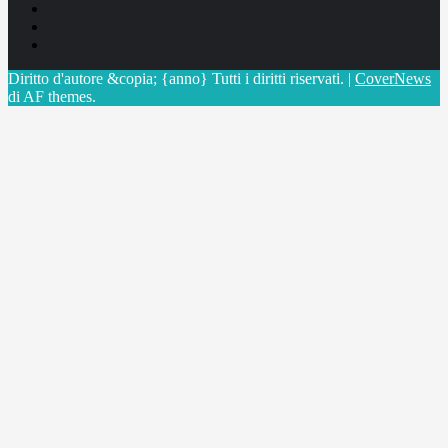
Facebook
Linkedin
X
Diritto d'autore &copia; {anno} Tutti i diritti riservati.
|
CoverNews
di AF themes.