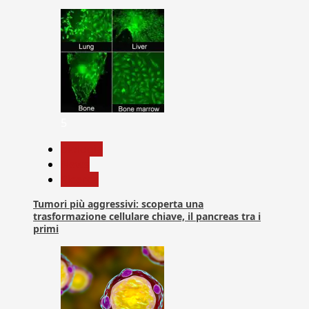
5
biologia
News
Ricerca
Tumori più aggressivi: scoperta una
trasformazione cellulare chiave, il pancreas tra i
primi