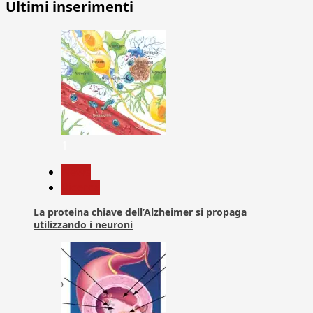
Ultimi inserimenti
1
News
Ricerca
La proteina chiave dell’Alzheimer si propaga
utilizzando i neuroni