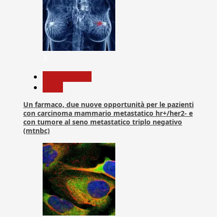
3
Com. Stampa
News
Un farmaco, due nuove opportunità per le pazienti
con carcinoma mammario metastatico hr+/her2- e
con tumore al seno metastatico triplo negativo
(mtnbc)