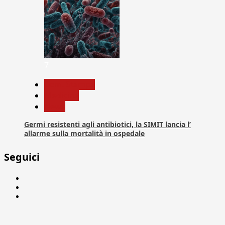
7
Com. Stampa
Medicina
News
Germi resistenti agli antibiotici, la SIMIT lancia l’
allarme sulla mortalità in ospedale
Seguici
Facebook
Linkedin
X