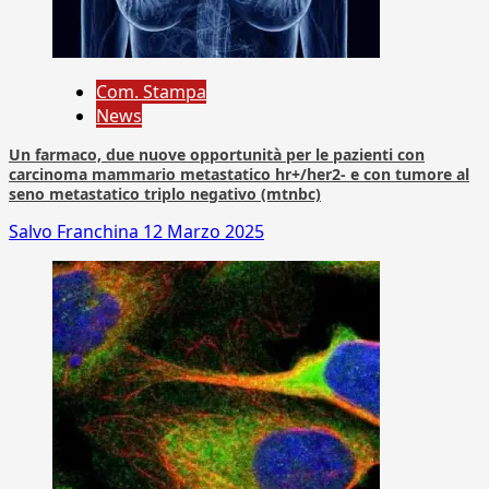
Com. Stampa
News
Un farmaco, due nuove opportunità per le pazienti con
carcinoma mammario metastatico hr+/her2- e con tumore al
seno metastatico triplo negativo (mtnbc)
Salvo Franchina
12 Marzo 2025