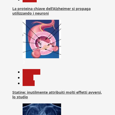
La proteina chiave dell’Alzheimer si propaga
utilizzando i neuroni
2
Medicina
News
Salute
Statine: inutilmente attribuiti molti effetti avversi,
lo studio