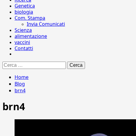
Genetica
biologia
Com. Stampa
Invia Comunicati
Scienza
alimentazione
vaccini
Contatti
Ricerca
per:
Home
Blog
brn4
brn4