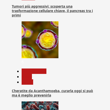
Tumori più aggressivi: scoperta una
trasformazione cellulare chiave, il pancreas tra i
primi
6
Com. Stampa
News
Salute
Cheratite da Acanthamoeba, curarla oggi si può
ma è meglio prevenirla