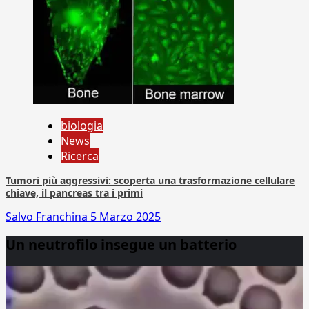
biologia
News
Ricerca
Tumori più aggressivi: scoperta una trasformazione cellulare
chiave, il pancreas tra i primi
Salvo Franchina
5 Marzo 2025
Un neutrofilo insegue un batterio
Video
Player