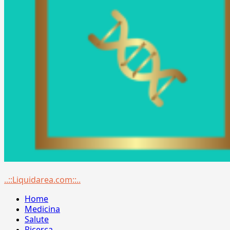
Menu
..::Liquidarea.com::..
principale
Home
Medicina
Salute
Ricerca