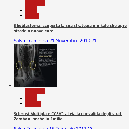
Medicina
News
Salute
Glioblastoma: scoperta la sua strategia mortale che apre
strade a nuove cure
Salvo Franchina
21 Novembre 2010
21
Medicina
News
Ricerca
Sclerosi Multipla e CCSVI: al via la convalida degli studi
Zamboni anche in Emilia
Salvo Franchina
16 Febbraio 2011
13