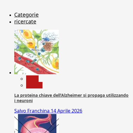
Categorie
ricercate
News
Ricerca
La proteina chiave dell’Alzheimer si propaga utilizzando
i neuroni
Salvo Franchina
14 Aprile 2026