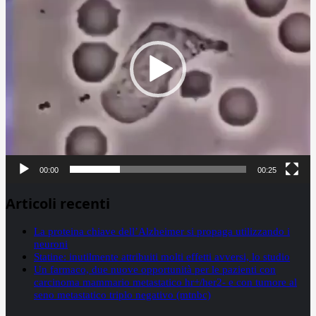
00:00
00:25
Articoli recenti
La proteina chiave dell’Alzheimer si propaga utilizzando i
neuroni
Statine: inutilmente attribuiti molti effetti avversi, lo studio
Un farmaco, due nuove opportunità per le pazienti con
carcinoma mammario metastatico hr+/her2- e con tumore al
seno metastatico triplo negativo (mtnbc)