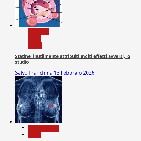
Medicina
News
Salute
Statine: inutilmente attribuiti molti effetti avversi, lo
studio
Salvo Franchina
13 Febbraio 2026
Com. Stampa
News