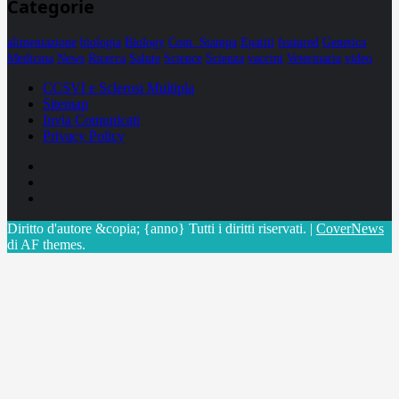
Categorie
alimentazione
biologia
Biology
Com. Stampa
Epatiti
featured
Genetica
Medicina
News
Ricerca
Salute
Science
Scienza
vaccini
Veterinaria
video
CCSVI e Sclerosi Multipla
Sitemap
Invia Comunicati
Privacy Policy
Facebook
Linkedin
X
Diritto d'autore &copia; {anno} Tutti i diritti riservati.
|
CoverNews
di AF themes.