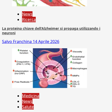
News
Ricerca
La proteina chiave dell’Alzheimer si propaga utilizzando i
neuroni
Salvo Franchina
14 Aprile 2026
Medicina
News
Salute