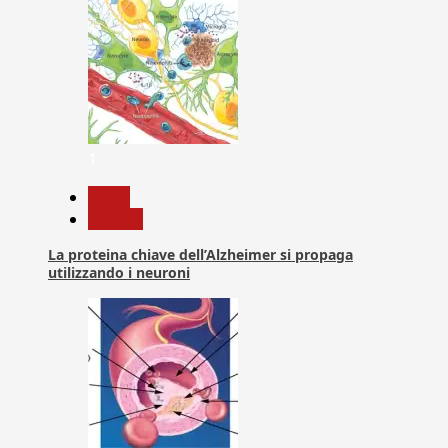
1
News
Ricerca
La proteina chiave dell’Alzheimer si propaga
utilizzando i neuroni