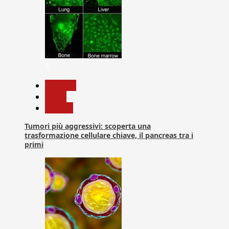
5
biologia
News
Ricerca
Tumori più aggressivi: scoperta una
trasformazione cellulare chiave, il pancreas tra i
primi