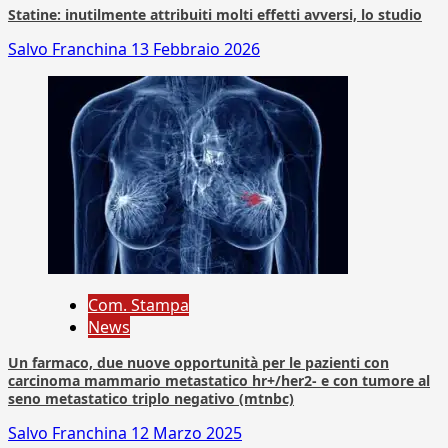
Statine: inutilmente attribuiti molti effetti avversi, lo studio
Salvo Franchina
13 Febbraio 2026
Com. Stampa
News
Un farmaco, due nuove opportunità per le pazienti con
carcinoma mammario metastatico hr+/her2- e con tumore al
seno metastatico triplo negativo (mtnbc)
Salvo Franchina
12 Marzo 2025