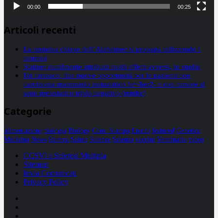
00:00
00:25
Articoli recenti
La proteina chiave dell’Alzheimer si propaga utilizzando i
neuroni
Statine: inutilmente attribuiti molti effetti avversi, lo studio
Un farmaco, due nuove opportunità per le pazienti con
carcinoma mammario metastatico hr+/her2- e con tumore al
seno metastatico triplo negativo (mtnbc)
Categorie
alimentazione
biologia
Biology
Com. Stampa
Epatiti
featured
Genetica
Medicina
News
Ricerca
Salute
Science
Scienza
vaccini
Veterinaria
video
CCSVI e Sclerosi Multipla
Sitemap
Invia Comunicati
Privacy Policy
Facebook
Linkedin
X