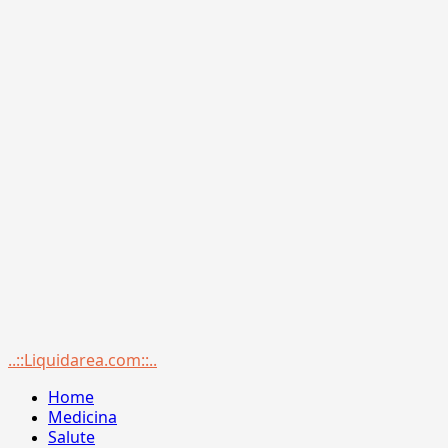
Menu
..::Liquidarea.com::..
principale
Home
Medicina
Salute