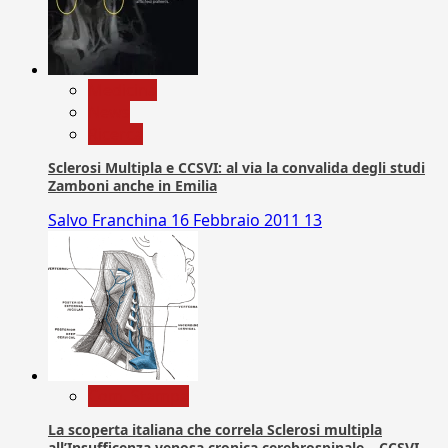
Medicina
News
Ricerca
Sclerosi Multipla e CCSVI: al via la convalida degli studi
Zamboni anche in Emilia
Salvo Franchina
16 Febbraio 2011
13
Com. Stampa
La scoperta italiana che correla Sclerosi multipla
all’Insufficenza venosa cronica cerebrospinale – CCSVI –