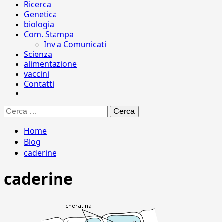
Ricerca
Genetica
biologia
Com. Stampa
Invia Comunicati
Scienza
alimentazione
vaccini
Contatti
Ricerca
per:
Home
Blog
caderine
caderine