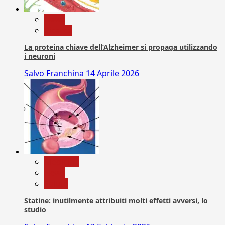
News
Ricerca
La proteina chiave dell’Alzheimer si propaga utilizzando
i neuroni
Salvo Franchina
14 Aprile 2026
Medicina
News
Salute
Statine: inutilmente attribuiti molti effetti avversi, lo
studio