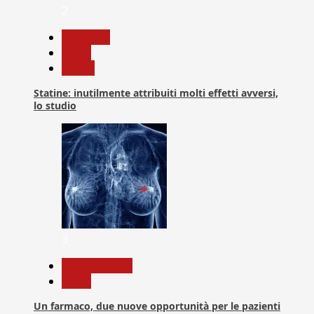
2
Medicina
News
Salute
Statine: inutilmente attribuiti molti effetti avversi,
lo studio
3
Com. Stampa
News
Un farmaco, due nuove opportunità per le pazienti