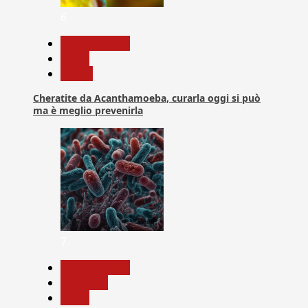
6
Com. Stampa
News
Salute
Cheratite da Acanthamoeba, curarla oggi si può
ma è meglio prevenirla
7
Com. Stampa
Medicina
News