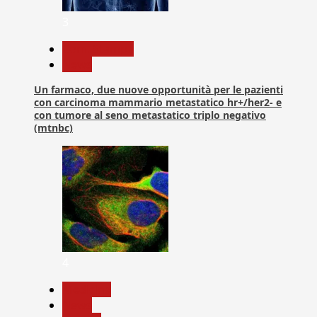
3
Com. Stampa
News
Un farmaco, due nuove opportunità per le pazienti
con carcinoma mammario metastatico hr+/her2- e
con tumore al seno metastatico triplo negativo
(mtnbc)
4
Medicina
News