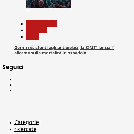
7
Com. Stampa
Medicina
News
Germi resistenti agli antibiotici, la SIMIT lancia l’
allarme sulla mortalità in ospedale
Seguici
Facebook
Linkedin
X
Categorie
ricercate