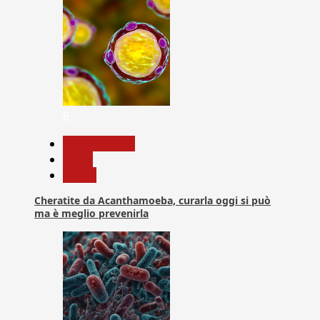
6
Com. Stampa
News
Salute
Cheratite da Acanthamoeba, curarla oggi si può
ma è meglio prevenirla