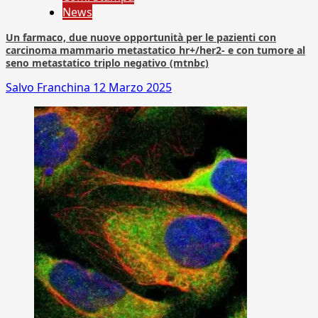
News
Un farmaco, due nuove opportunità per le pazienti con
carcinoma mammario metastatico hr+/her2- e con tumore al
seno metastatico triplo negativo (mtnbc)
Salvo Franchina
12 Marzo 2025