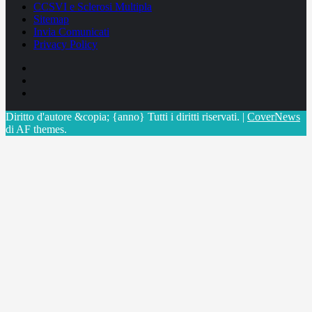
CCSVI e Sclerosi Multipla
Sitemap
Invia Comunicati
Privacy Policy
Facebook
Linkedin
X
Diritto d'autore &copia; {anno} Tutti i diritti riservati.
|
CoverNews
di AF themes.