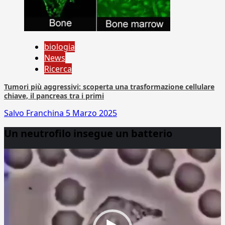
biologia
News
Ricerca
Tumori più aggressivi: scoperta una trasformazione cellulare
chiave, il pancreas tra i primi
Salvo Franchina
5 Marzo 2025
Un neutrofilo insegue un batterio
Video
Player