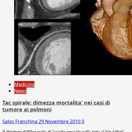
Medicina
News
Tac spirale: dimezza mortalita’ nei casi di
tumore ai polmoni
Salvo Franchina
29 Novembre 2010
0
Il direttore dell'Ieo parla di "svolta epocale nella lotta al big killer"