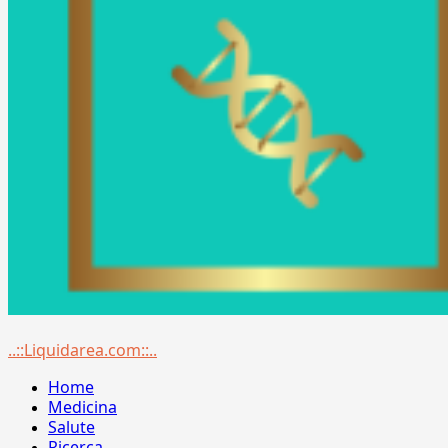
Menu
..::Liquidarea.com::..
principale
Home
Medicina
Salute
Ricerca