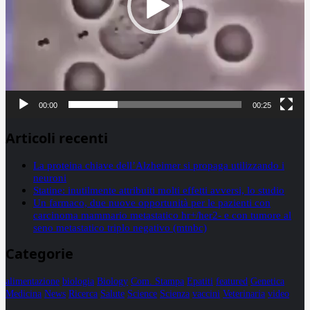
00:00
00:25
Articoli recenti
La proteina chiave dell’Alzheimer si propaga utilizzando i
neuroni
Statine: inutilmente attribuiti molti effetti avversi, lo studio
Un farmaco, due nuove opportunità per le pazienti con
carcinoma mammario metastatico hr+/her2- e con tumore al
seno metastatico triplo negativo (mtnbc)
Categorie
alimentazione
biologia
Biology
Com. Stampa
Epatiti
featured
Genetica
Medicina
News
Ricerca
Salute
Science
Scienza
vaccini
Veterinaria
video