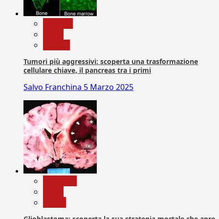
biologia
News
Ricerca
Tumori più aggressivi: scoperta una trasformazione
cellulare chiave, il pancreas tra i primi
Salvo Franchina
5 Marzo 2025
Medicina
News
Salute
Glioblastoma: scoperta la sua strategia mortale che apre