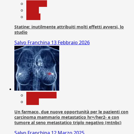
Medicina
News
Salute
Statine: inutilmente attribuiti molti effetti avversi, lo
studio
Salvo Franchina
13 Febbraio 2026
Com. Stampa
News
Un farmaco, due nuove opportunità per le pazienti con
carcinoma mammario metastatico hr+/her2- e con
tumore al seno metastatico triplo negativo (mtnbc)
Salvo Franchina
12 Marzo 2025