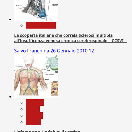
Com. Stampa
La scoperta italiana che correla Sclerosi multipla
all’Insufficenza venosa cronica cerebrospinale – CCSVI –
Salvo Franchina
26 Gennaio 2010
12
biologia
Salute
Scienza
vaccini
Linfoma non-Hodgkin: il vaccino.