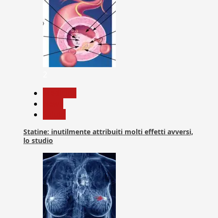
2
Medicina
News
Salute
Statine: inutilmente attribuiti molti effetti avversi,
lo studio