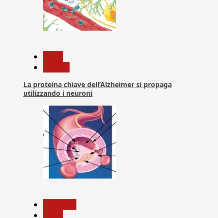
1
News
Ricerca
La proteina chiave dell’Alzheimer si propaga
utilizzando i neuroni
2
Medicina
News