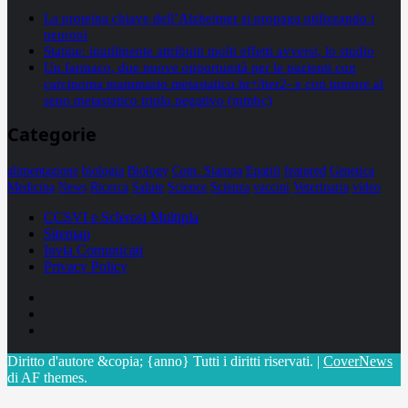
La proteina chiave dell’Alzheimer si propaga utilizzando i
neuroni
Statine: inutilmente attribuiti molti effetti avversi, lo studio
Un farmaco, due nuove opportunità per le pazienti con
carcinoma mammario metastatico hr+/her2- e con tumore al
seno metastatico triplo negativo (mtnbc)
Categorie
alimentazione
biologia
Biology
Com. Stampa
Epatiti
featured
Genetica
Medicina
News
Ricerca
Salute
Science
Scienza
vaccini
Veterinaria
video
CCSVI e Sclerosi Multipla
Sitemap
Invia Comunicati
Privacy Policy
Facebook
Linkedin
X
Diritto d'autore &copia; {anno} Tutti i diritti riservati.
|
CoverNews
di AF themes.