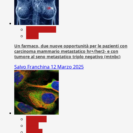
Com. Stampa
News
Un farmaco, due nuove opportunità per le pazienti con
carcinoma mammario metastatico hr+/her2- e con
tumore al seno metastatico triplo negativo (mtnbc)
Salvo Franchina
12 Marzo 2025
Medicina
News
Ricerca