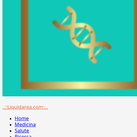
Menu
..::Liquidarea.com::..
principale
Home
Medicina
Salute
Ricerca