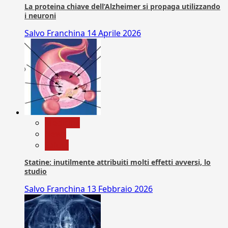
La proteina chiave dell’Alzheimer si propaga utilizzando
i neuroni
Salvo Franchina
14 Aprile 2026
Medicina
News
Salute
Statine: inutilmente attribuiti molti effetti avversi, lo
studio
Salvo Franchina
13 Febbraio 2026