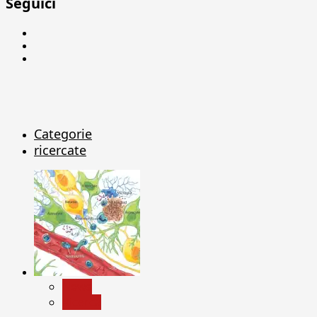
Seguici
Facebook
Linkedin
X
Categorie
ricercate
News
Ricerca