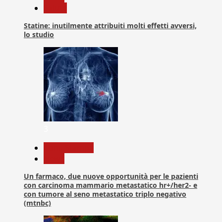
Salute
Statine: inutilmente attribuiti molti effetti avversi,
lo studio
3
Com. Stampa
News
Un farmaco, due nuove opportunità per le pazienti
con carcinoma mammario metastatico hr+/her2- e
con tumore al seno metastatico triplo negativo
(mtnbc)