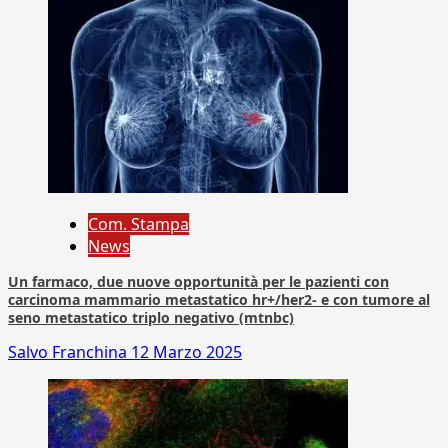
Com. Stampa
News
Un farmaco, due nuove opportunità per le pazienti con
carcinoma mammario metastatico hr+/her2- e con tumore al
seno metastatico triplo negativo (mtnbc)
Salvo Franchina
12 Marzo 2025