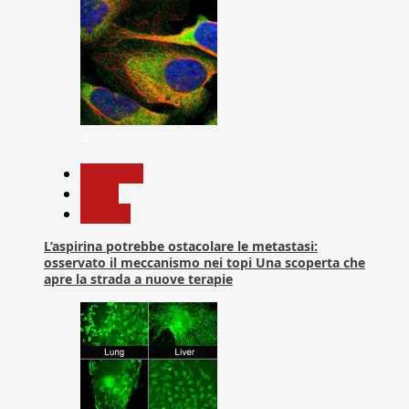
4
Medicina
News
Ricerca
L’aspirina potrebbe ostacolare le metastasi:
osservato il meccanismo nei topi Una scoperta che
apre la strada a nuove terapie