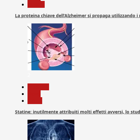
Ricerca
La proteina chiave dell’Alzheimer si propaga utilizzando i
2
Medicina
News
Salute
Statine: inutilmente attribuiti molti effetti avversi, lo stu