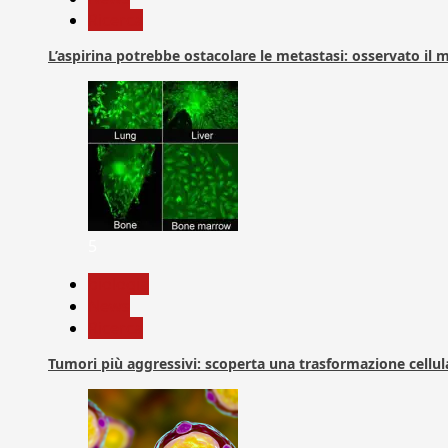
Ricerca
L’aspirina potrebbe ostacolare le metastasi: osservato il
5
biologia
News
Ricerca
Tumori più aggressivi: scoperta una trasformazione cellular