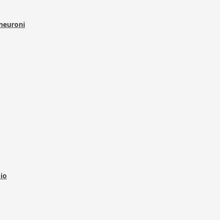
 neuroni
dio