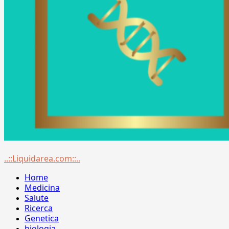
Menu
..::Liquidarea.com::..
principale
Home
Medicina
Salute
Ricerca
Genetica
biologia