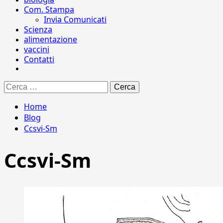
Com. Stampa
Invia Comunicati
Scienza
alimentazione
vaccini
Contatti
Ricerca
per:
Home
Blog
Ccsvi-Sm
Ccsvi-Sm