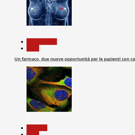
3
Com. Stampa
News
Un farmaco, due nuove opportunità per le pazienti con c
4
Medicina
News