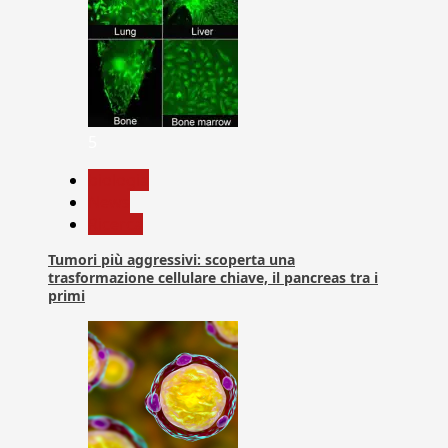
5
biologia
News
Ricerca
Tumori più aggressivi: scoperta una
trasformazione cellulare chiave, il pancreas tra i
primi