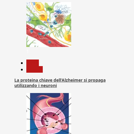
1
News
Ricerca
La proteina chiave dell’Alzheimer si propaga
utilizzando i neuroni