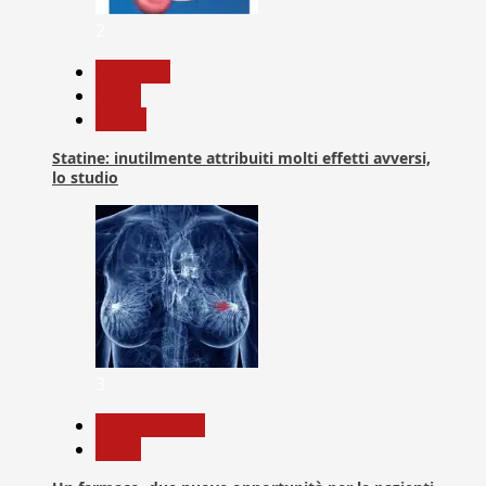
2
Medicina
News
Salute
Statine: inutilmente attribuiti molti effetti avversi,
lo studio
3
Com. Stampa
News