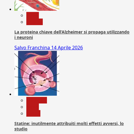
News
Ricerca
La proteina chiave dell’Alzheimer si propaga utilizzando
i neuroni
Salvo Franchina
14 Aprile 2026
Medicina
News
Salute
Statine: inutilmente attribuiti molti effetti avversi, lo
studio