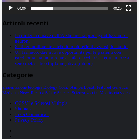
00:00
00:25
Articoli recenti
La proteina chiave dell’Alzheimer si propaga utilizzando i
neuroni
Statine: inutilmente attribuiti molti effetti avversi, lo studio
Un farmaco, due nuove opportunità per le pazienti con
carcinoma mammario metastatico hr+/her2- e con tumore al
seno metastatico triplo negativo (mtnbc)
Categorie
alimentazione
biologia
Biology
Com. Stampa
Epatiti
featured
Genetica
Medicina
News
Ricerca
Salute
Science
Scienza
vaccini
Veterinaria
video
CCSVI e Sclerosi Multipla
Sitemap
Invia Comunicati
Privacy Policy
Facebook
Linkedin