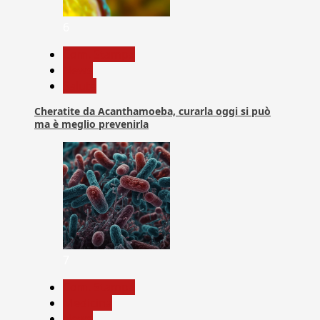
6
Com. Stampa
News
Salute
Cheratite da Acanthamoeba, curarla oggi si può
ma è meglio prevenirla
7
Com. Stampa
Medicina
News