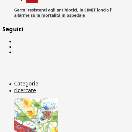
Germi resistenti agli antibiotici, la SIMIT lancia l’
allarme sulla mortalità in ospedale
Seguici
Facebook
Linkedin
X
Categorie
ricercate