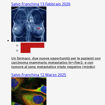
Salvo Franchina
13 Febbraio 2026
Com. Stampa
News
Un farmaco, due nuove opportunità per le pazienti con
carcinoma mammario metastatico hr+/her2- e con
tumore al seno metastatico triplo negativo (mtnbc)
Salvo Franchina
12 Marzo 2025