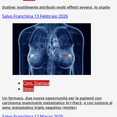
Statine: inutilmente attribuiti molti effetti avversi, lo studio
Salvo Franchina
13 Febbraio 2026
Com. Stampa
News
Un farmaco, due nuove opportunità per le pazienti con
carcinoma mammario metastatico hr+/her2- e con tumore al
seno metastatico triplo negativo (mtnbc)
Salvo Franchina
12 Marzo 2025