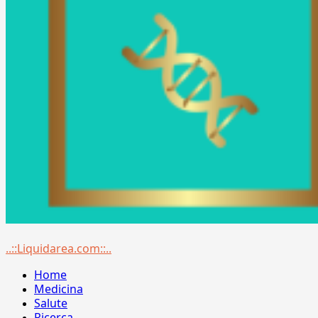
Menu
..::Liquidarea.com::..
principale
Home
Medicina
Salute
Ricerca