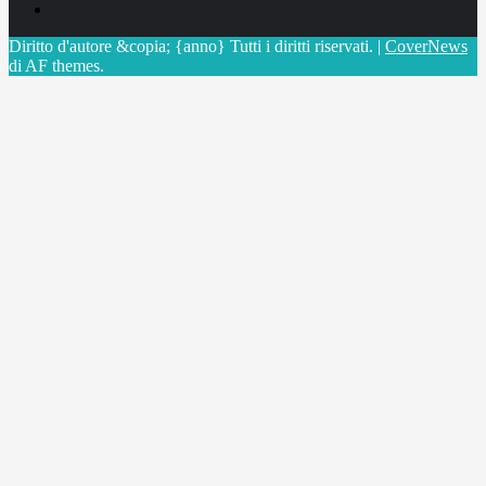
X
Diritto d'autore &copia; {anno} Tutti i diritti riservati.
|
CoverNews
di AF themes.