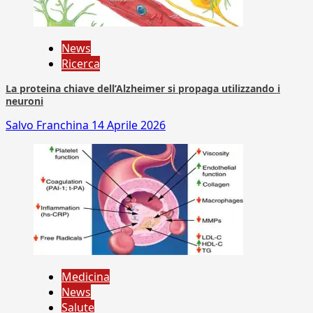
News
Ricerca
La proteina chiave dell’Alzheimer si propaga utilizzando i
neuroni
Salvo Franchina
14 Aprile 2026
Medicina
News
Salute