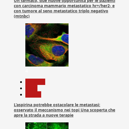
Un farmaco, due nuove opportunità per le pazienti
con carcinoma mammario metastatico hr+/her2- e
con tumore al seno metastatico triplo negativo
(mtnbc)
4
Medicina
News
Ricerca
L’aspirina potrebbe ostacolare le metastasi:
osservato il meccanismo nei topi Una scoperta che
apre la strada a nuove terapie