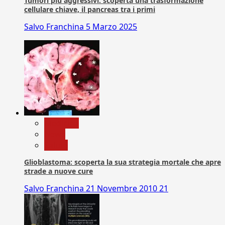
Tumori più aggressivi: scoperta una trasformazione
cellulare chiave, il pancreas tra i primi
Salvo Franchina
5 Marzo 2025
Medicina
News
Salute
Glioblastoma: scoperta la sua strategia mortale che apre
strade a nuove cure
Salvo Franchina
21 Novembre 2010
21