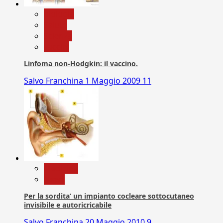
biologia
Salute
Scienza
vaccini
Linfoma non-Hodgkin: il vaccino.
Salvo Franchina
1 Maggio 2009
11
Medicina
News
Per la sordita’ un impianto cocleare sottocutaneo
invisibile e autoricricabile
Salvo Franchina
20 Maggio 2010
9