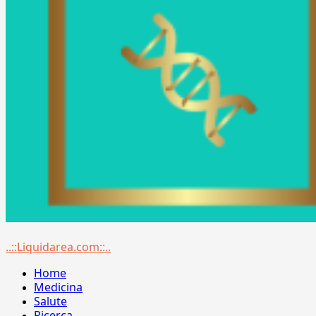
Menu
..::Liquidarea.com::..
principale
Home
Medicina
Salute
Ricerca