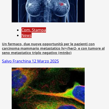
Com. Stampa
News
Un farmaco, due nuove opportunità per le pazienti con
carcinoma mammario metastatico hr+/her2- e con tumore al
seno metastatico triplo negativo (mtnbc)
Salvo Franchina
12 Marzo 2025