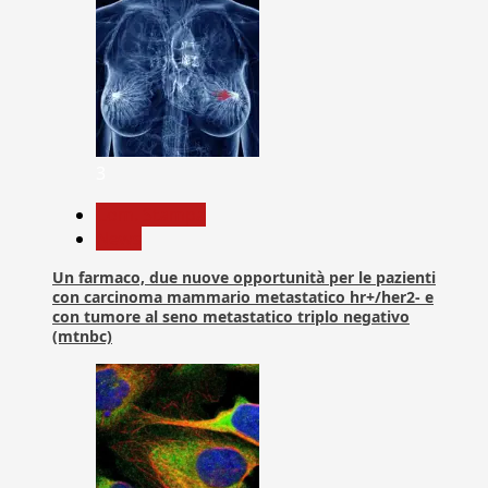
3
Com. Stampa
News
Un farmaco, due nuove opportunità per le pazienti
con carcinoma mammario metastatico hr+/her2- e
con tumore al seno metastatico triplo negativo
(mtnbc)