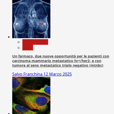
Com. Stampa
News
Un farmaco, due nuove opportunità per le pazienti con
carcinoma mammario metastatico hr+/her2- e con
tumore al seno metastatico triplo negativo (mtnbc)
Salvo Franchina
12 Marzo 2025