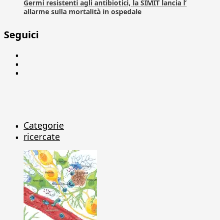
Germi resistenti agli antibiotici, la SIMIT lancia l’
allarme sulla mortalità in ospedale
Seguici
Facebook
Linkedin
X
Categorie
ricercate