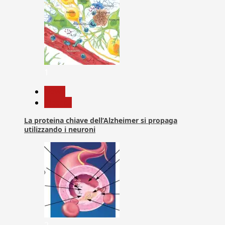
1
News
Ricerca
La proteina chiave dell’Alzheimer si propaga
utilizzando i neuroni
2