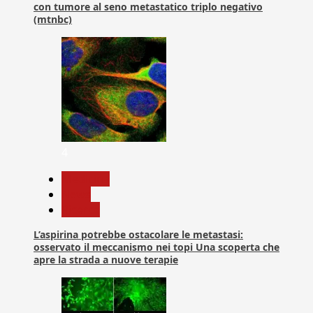
con tumore al seno metastatico triplo negativo
(mtnbc)
4
Medicina
News
Ricerca
L’aspirina potrebbe ostacolare le metastasi:
osservato il meccanismo nei topi Una scoperta che
apre la strada a nuove terapie