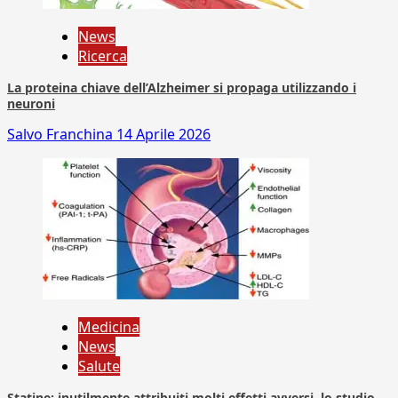
News
Ricerca
La proteina chiave dell’Alzheimer si propaga utilizzando i
neuroni
Salvo Franchina
14 Aprile 2026
Medicina
News
Salute
Statine: inutilmente attribuiti molti effetti avversi, lo studio