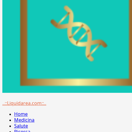
Menu
..::Liquidarea.com::..
principale
Home
Medicina
Salute
Ricerca