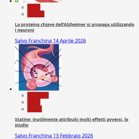
News
Ricerca
La proteina chiave dell’Alzheimer si propaga utilizzando
i neuroni
Salvo Franchina
14 Aprile 2026
Medicina
News
Salute
Statine: inutilmente attribuiti molti effetti avversi, lo
studio
Salvo Franchina
13 Febbraio 2026