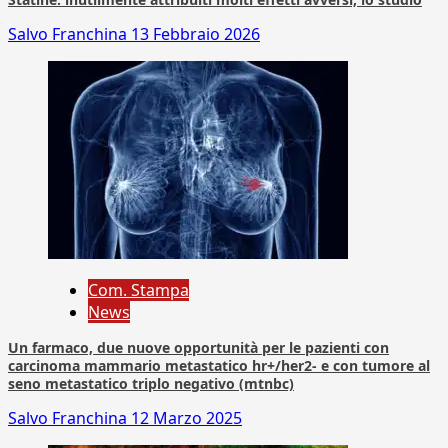
Salvo Franchina
13 Febbraio 2026
Com. Stampa
News
Un farmaco, due nuove opportunità per le pazienti con
carcinoma mammario metastatico hr+/her2- e con tumore al
seno metastatico triplo negativo (mtnbc)
Salvo Franchina
12 Marzo 2025