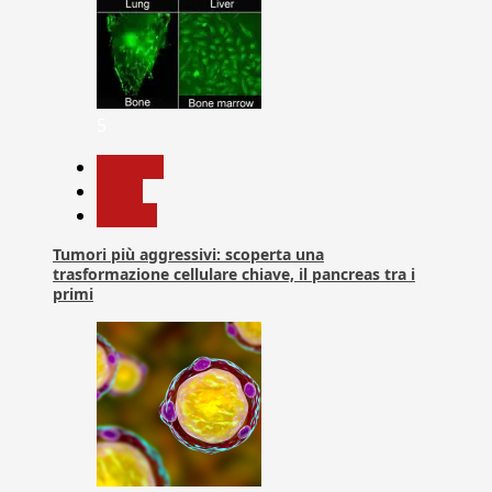
5
biologia
News
Ricerca
Tumori più aggressivi: scoperta una
trasformazione cellulare chiave, il pancreas tra i
primi