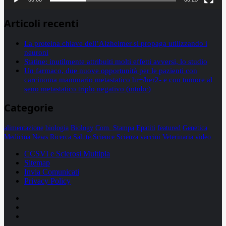
Articoli recenti
La proteina chiave dell’Alzheimer si propaga utilizzando i
neuroni
Statine: inutilmente attribuiti molti effetti avversi, lo studio
Un farmaco, due nuove opportunità per le pazienti con
carcinoma mammario metastatico hr+/her2- e con tumore al
seno metastatico triplo negativo (mtnbc)
Categorie
alimentazione
biologia
Biology
Com. Stampa
Epatiti
featured
Genetica
Medicina
News
Ricerca
Salute
Science
Scienza
vaccini
Veterinaria
video
CCSVI e Sclerosi Multipla
Sitemap
Invia Comunicati
Privacy Policy
Facebook
Linkedin
X