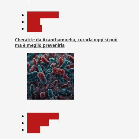
6
Com. Stampa
News
Salute
Cheratite da Acanthamoeba, curarla oggi si può
ma è meglio prevenirla
7
Com. Stampa
Medicina
News