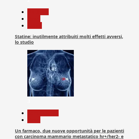
Medicina
News
Salute
Statine: inutilmente attribuiti molti effetti avversi,
lo studio
3
Com. Stampa
News
Un farmaco, due nuove opportunità per le pazienti
con carcinoma mammario metastatico hr+/her2- e