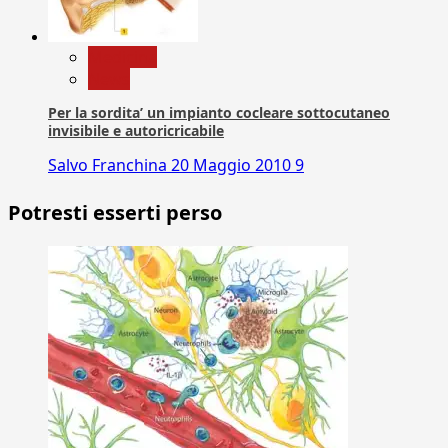
Medicina
News
Per la sordita’ un impianto cocleare sottocutaneo
invisibile e autoricricabile
Salvo Franchina
20 Maggio 2010
9
Potresti esserti perso