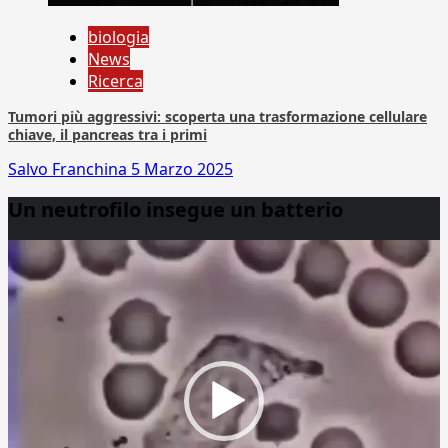
biologia
News
Ricerca
Tumori più aggressivi: scoperta una trasformazione cellulare
chiave, il pancreas tra i primi
Salvo Franchina
5 Marzo 2025
Un neutrofilo insegue un batterio
Video
Player