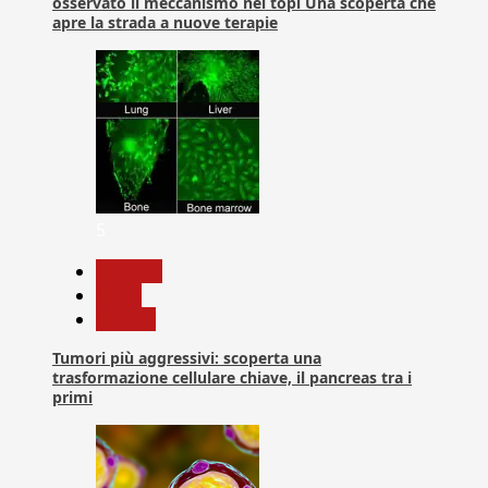
osservato il meccanismo nei topi Una scoperta che
apre la strada a nuove terapie
5
biologia
News
Ricerca
Tumori più aggressivi: scoperta una
trasformazione cellulare chiave, il pancreas tra i
primi