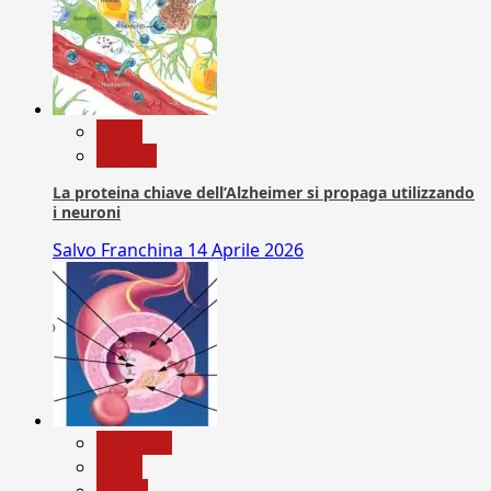
News
Ricerca
La proteina chiave dell’Alzheimer si propaga utilizzando
i neuroni
Salvo Franchina
14 Aprile 2026
Medicina
News
Salute