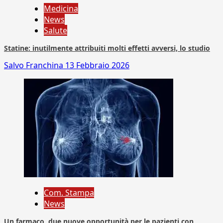
Medicina
News
Salute
Statine: inutilmente attribuiti molti effetti avversi, lo studio
Salvo Franchina
13 Febbraio 2026
Com. Stampa
News
Un farmaco, due nuove opportunità per le pazienti con