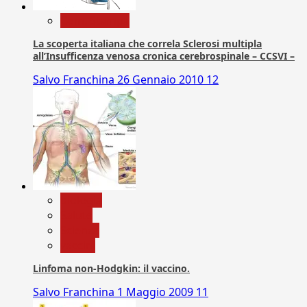
Com. Stampa
La scoperta italiana che correla Sclerosi multipla
all’Insufficenza venosa cronica cerebrospinale – CCSVI –
Salvo Franchina
26 Gennaio 2010
12
biologia
Salute
Scienza
vaccini
Linfoma non-Hodgkin: il vaccino.
Salvo Franchina
1 Maggio 2009
11