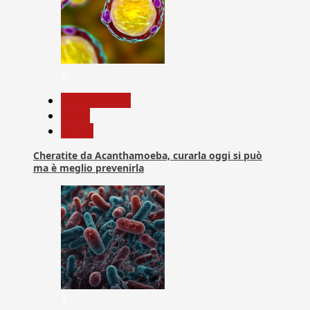
6
Com. Stampa
News
Salute
Cheratite da Acanthamoeba, curarla oggi si può
ma è meglio prevenirla
7