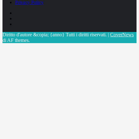
Privacy Policy
Facebook
Linkedin
X
Diritto d'autore &copia; {anno} Tutti i diritti riservati.
|
CoverNews
di AF themes.