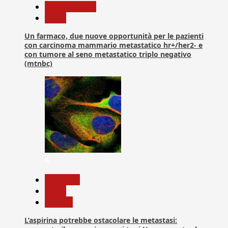
Com. Stampa
News
Un farmaco, due nuove opportunità per le pazienti
con carcinoma mammario metastatico hr+/her2- e
con tumore al seno metastatico triplo negativo
(mtnbc)
4
Medicina
News
Ricerca
L’aspirina potrebbe ostacolare le metastasi: