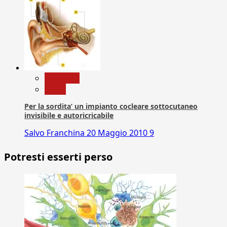
Medicina
News
Per la sordita’ un impianto cocleare sottocutaneo
invisibile e autoricricabile
Salvo Franchina
20 Maggio 2010
9
Potresti esserti perso