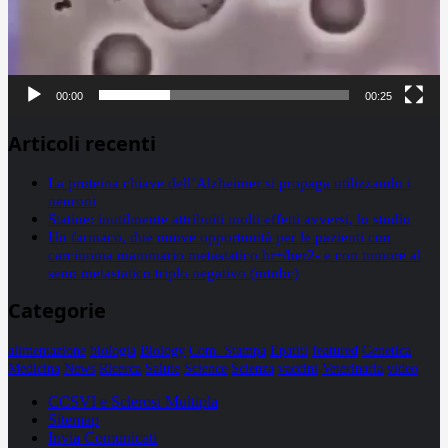
00:00
00:25
Articoli recenti
La proteina chiave dell’Alzheimer si propaga utilizzando i
neuroni
Statine: inutilmente attribuiti molti effetti avversi, lo studio
Un farmaco, due nuove opportunità per le pazienti con
carcinoma mammario metastatico hr+/her2- e con tumore al
seno metastatico triplo negativo (mtnbc)
Categorie
alimentazione
biologia
Biology
Com. Stampa
Epatiti
featured
Genetica
Medicina
News
Ricerca
Salute
Science
Scienza
vaccini
Veterinaria
video
CCSVI e Sclerosi Multipla
Sitemap
Invia Comunicati