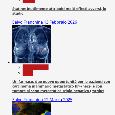
Statine: inutilmente attribuiti molti effetti avversi, lo
studio
Salvo Franchina
13 Febbraio 2026
Com. Stampa
News
Un farmaco, due nuove opportunità per le pazienti con
carcinoma mammario metastatico hr+/her2- e con
tumore al seno metastatico triplo negativo (mtnbc)
Salvo Franchina
12 Marzo 2025