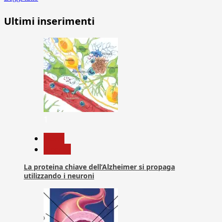
Ultimi inserimenti
1
News
Ricerca
La proteina chiave dell’Alzheimer si propaga
utilizzando i neuroni