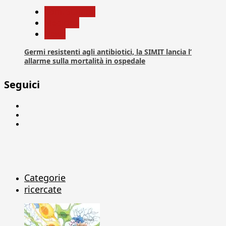
Com. Stampa
Medicina
News
Germi resistenti agli antibiotici, la SIMIT lancia l’
allarme sulla mortalità in ospedale
Seguici
Facebook
Linkedin
X
Categorie
ricercate