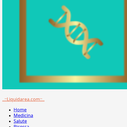
Menu
..::Liquidarea.com::..
principale
Home
Medicina
Salute
Ricerca