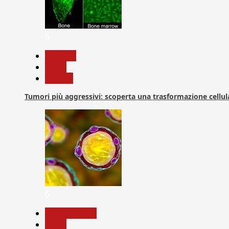
5
biologia
News
Ricerca
Tumori più aggressivi: scoperta una trasformazione cellular
6
Com. Stampa
News