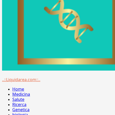
Menu
..::Liquidarea.com::..
principale
Home
Medicina
Salute
Ricerca
Genetica
biologia