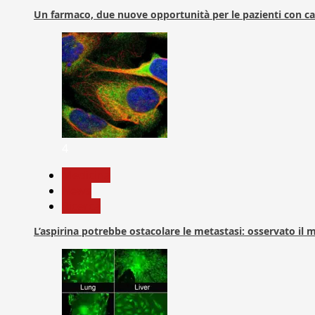
Un farmaco, due nuove opportunità per le pazienti con c
4
Medicina
News
Ricerca
L’aspirina potrebbe ostacolare le metastasi: osservato il