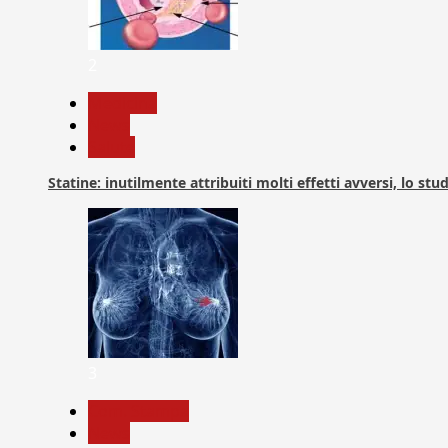
2
Medicina
News
Salute
Statine: inutilmente attribuiti molti effetti avversi, lo stu
3
Com. Stampa
News