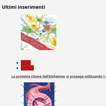
Ultimi inserimenti
1
News
Ricerca
La proteina chiave dell’Alzheimer si propaga utilizzando i