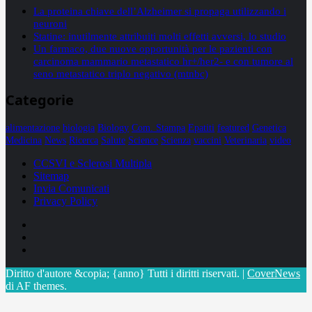
La proteina chiave dell’Alzheimer si propaga utilizzando i
neuroni
Statine: inutilmente attribuiti molti effetti avversi, lo studio
Un farmaco, due nuove opportunità per le pazienti con
carcinoma mammario metastatico hr+/her2- e con tumore al
seno metastatico triplo negativo (mtnbc)
Categorie
alimentazione
biologia
Biology
Com. Stampa
Epatiti
featured
Genetica
Medicina
News
Ricerca
Salute
Science
Scienza
vaccini
Veterinaria
video
CCSVI e Sclerosi Multipla
Sitemap
Invia Comunicati
Privacy Policy
Facebook
Linkedin
X
Diritto d'autore &copia; {anno} Tutti i diritti riservati.
|
CoverNews
di AF themes.