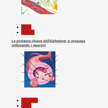
1
News
Ricerca
La proteina chiave dell’Alzheimer si propaga
utilizzando i neuroni
2
Medicina
News