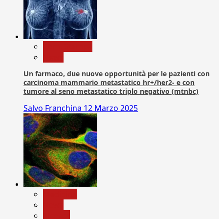
Com. Stampa
News
Un farmaco, due nuove opportunità per le pazienti con
carcinoma mammario metastatico hr+/her2- e con
tumore al seno metastatico triplo negativo (mtnbc)
Salvo Franchina
12 Marzo 2025
Medicina
News
Ricerca