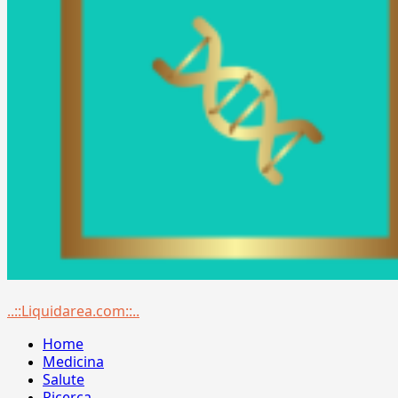
Menu
..::Liquidarea.com::..
principale
Home
Medicina
Salute
Ricerca