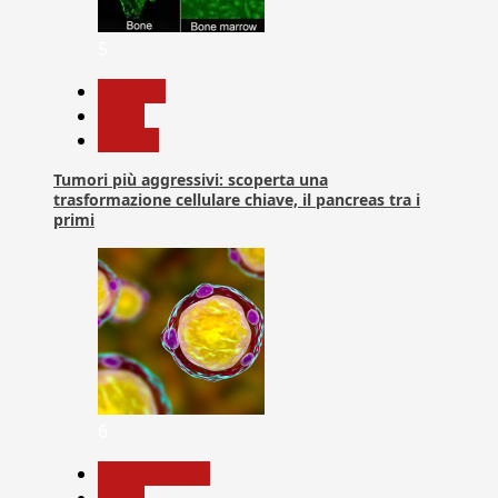
5
biologia
News
Ricerca
Tumori più aggressivi: scoperta una
trasformazione cellulare chiave, il pancreas tra i
primi
6
Com. Stampa
News