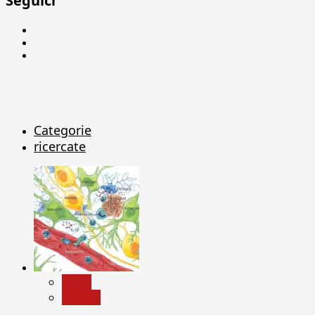
Seguici
Facebook
Linkedin
X
Categorie
ricercate
News
Ricerca