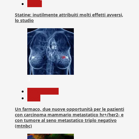
Salute
Statine: inutilmente attribuiti molti effetti avversi,
lo studio
3
Com. Stampa
News
Un farmaco, due nuove opportunità per le pazienti
con carcinoma mammario metastatico hr+/her2- e
con tumore al seno metastatico triplo negativo
(mtnbc)