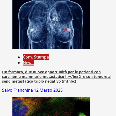
Com. Stampa
News
Un farmaco, due nuove opportunità per le pazienti con
carcinoma mammario metastatico hr+/her2- e con tumore al
seno metastatico triplo negativo (mtnbc)
Salvo Franchina
12 Marzo 2025