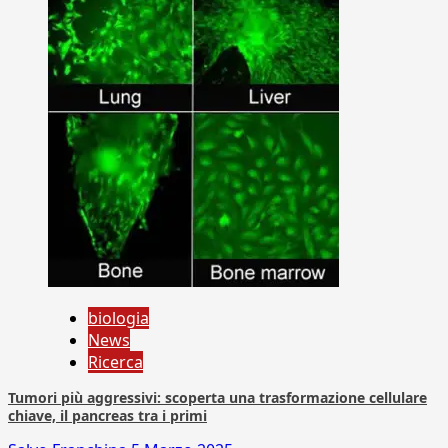
biologia
News
Ricerca
Tumori più aggressivi: scoperta una trasformazione cellulare
chiave, il pancreas tra i primi