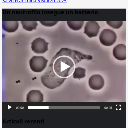
Salvo Franchina
5 Marzo 2025
Un neutrofilo insegue un batterio
Video
Player
00:00
00:25
Articoli recenti