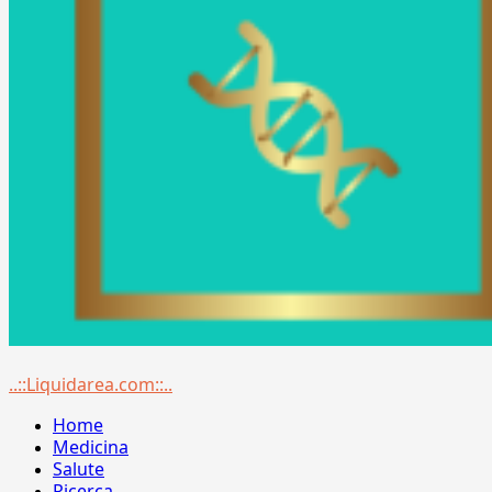
Menu
..::Liquidarea.com::..
principale
Home
Medicina
Salute
Ricerca