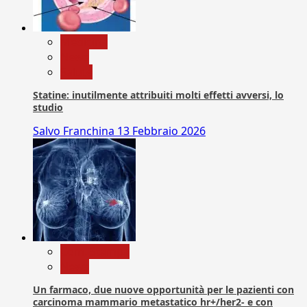
Medicina
News
Salute
Statine: inutilmente attribuiti molti effetti avversi, lo
studio
Salvo Franchina
13 Febbraio 2026
Com. Stampa
News
Un farmaco, due nuove opportunità per le pazienti con
carcinoma mammario metastatico hr+/her2- e con