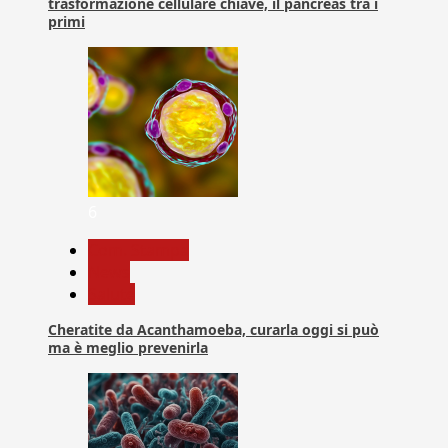
trasformazione cellulare chiave, il pancreas tra i
primi
6
Com. Stampa
News
Salute
Cheratite da Acanthamoeba, curarla oggi si può
ma è meglio prevenirla