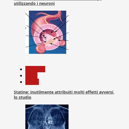
utilizzando i neuroni
2
Medicina
News
Salute
Statine: inutilmente attribuiti molti effetti avversi,
lo studio