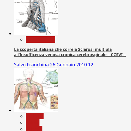
Com. Stampa
La scoperta italiana che correla Sclerosi multipla
all’Insufficenza venosa cronica cerebrospinale – CCSVI –
Salvo Franchina
26 Gennaio 2010
12
biologia
Salute
Scienza