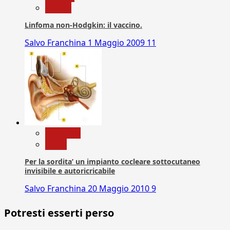
vaccini
Linfoma non-Hodgkin: il vaccino.
Salvo Franchina
1 Maggio 2009
11
Medicina
News
Per la sordita’ un impianto cocleare sottocutaneo
invisibile e autoricricabile
Salvo Franchina
20 Maggio 2010
9
Potresti esserti perso