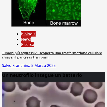
biologia
News
Ricerca
Tumori più aggressivi: scoperta una trasformazione cellulare
chiave, il pancreas tra i primi
Salvo Franchina
5 Marzo 2025
Un neutrofilo insegue un batterio
Video
Player