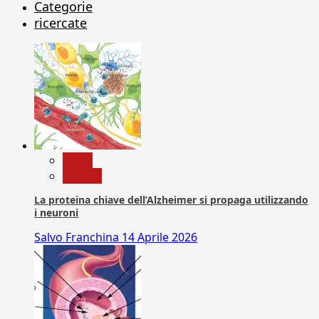
Categorie
ricercate
News
Ricerca
La proteina chiave dell’Alzheimer si propaga utilizzando
i neuroni
Salvo Franchina
14 Aprile 2026