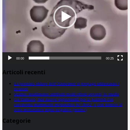
00:00
00:25
Articoli recenti
La proteina chiave dell’Alzheimer si propaga utilizzando i
neuroni
Statine: inutilmente attribuiti molti effetti avversi, lo studio
Un farmaco, due nuove opportunità per le pazienti con
carcinoma mammario metastatico hr+/her2- e con tumore al
seno metastatico triplo negativo (mtnbc)
Categorie