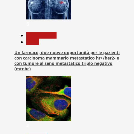
3
Com. Stampa
News
Un farmaco, due nuove opportunità per le pazienti
con carcinoma mammario metastatico hr+/her2- e
con tumore al seno metastatico triplo negativo
(mtnbc)
4