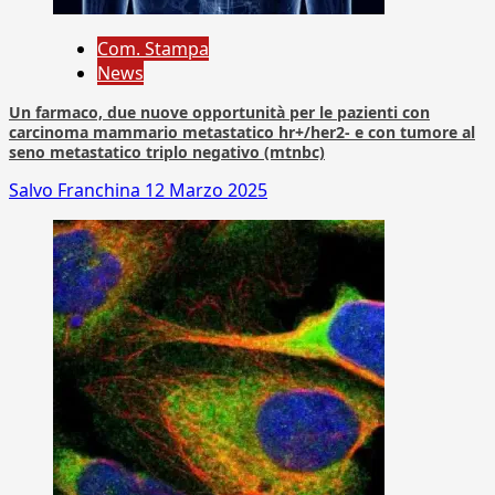
Com. Stampa
News
Un farmaco, due nuove opportunità per le pazienti con
carcinoma mammario metastatico hr+/her2- e con tumore al
seno metastatico triplo negativo (mtnbc)
Salvo Franchina
12 Marzo 2025