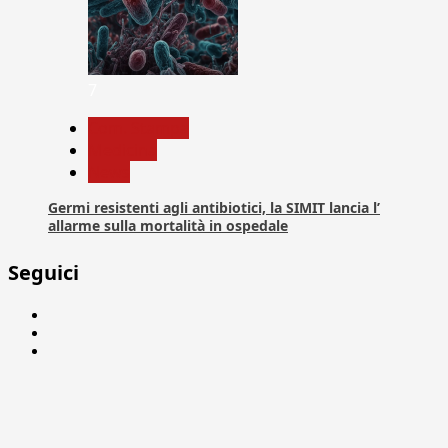
7
Com. Stampa
Medicina
News
Germi resistenti agli antibiotici, la SIMIT lancia l’
allarme sulla mortalità in ospedale
Seguici
Facebook
Linkedin
X