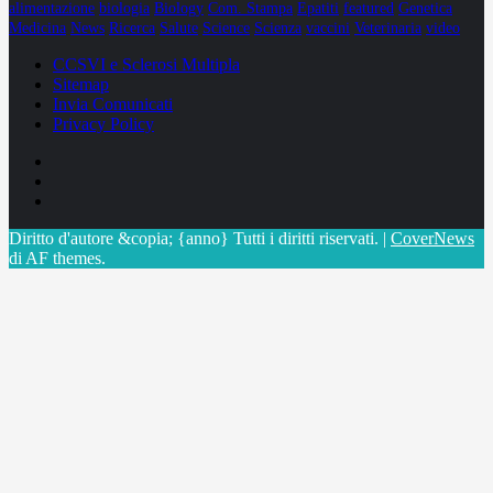
alimentazione
biologia
Biology
Com. Stampa
Epatiti
featured
Genetica
Medicina
News
Ricerca
Salute
Science
Scienza
vaccini
Veterinaria
video
CCSVI e Sclerosi Multipla
Sitemap
Invia Comunicati
Privacy Policy
Facebook
Linkedin
X
Diritto d'autore &copia; {anno} Tutti i diritti riservati.
|
CoverNews
di AF themes.