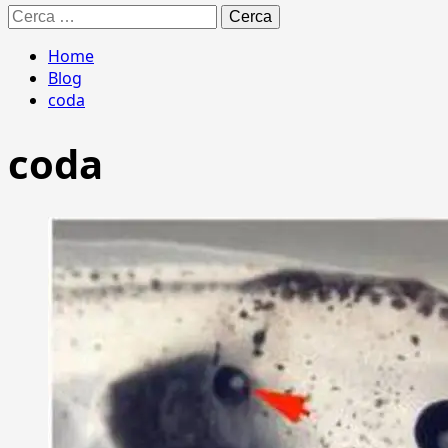
Ricerca
per:
Home
Blog
coda
coda