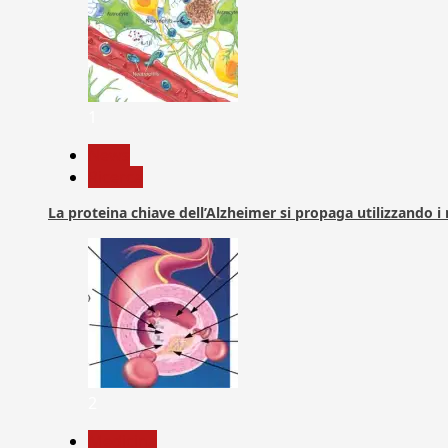
1
News
Ricerca
La proteina chiave dell’Alzheimer si propaga utilizzando i
2
Medicina