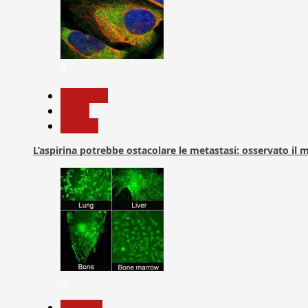
4
Medicina
News
Ricerca
L’aspirina potrebbe ostacolare le metastasi: osservato il
5
biologia