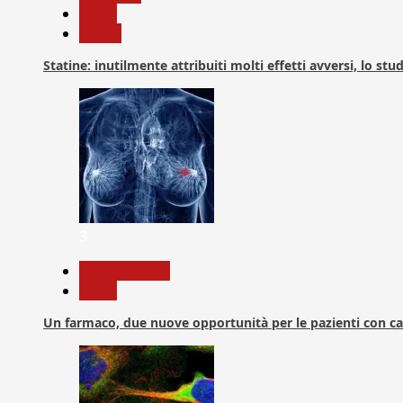
News
Salute
Statine: inutilmente attribuiti molti effetti avversi, lo stu
3
Com. Stampa
News
Un farmaco, due nuove opportunità per le pazienti con c