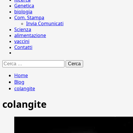
Genetica
biologia
Com. Stampa
Invia Comunicati
Scienza
alimentazione
vaccini
Contatti
Ricerca
per:
Home
Blog
colangite
colangite