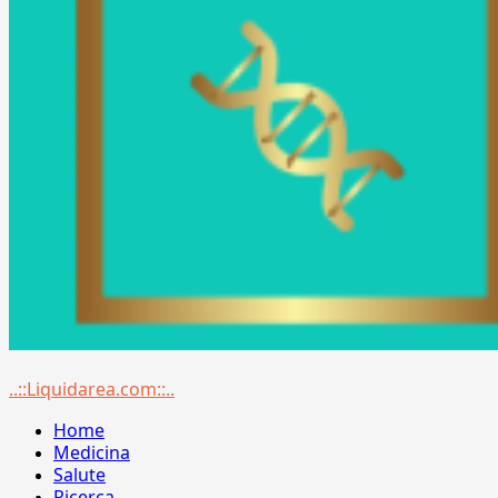
Menu
..::Liquidarea.com::..
principale
Home
Medicina
Salute
Ricerca