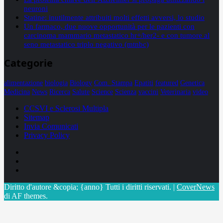
neuroni
Statine: inutilmente attribuiti molti effetti avversi, lo studio
Un farmaco, due nuove opportunità per le pazienti con
carcinoma mammario metastatico hr+/her2- e con tumore al
seno metastatico triplo negativo (mtnbc)
Categorie
alimentazione
biologia
Biology
Com. Stampa
Epatiti
featured
Genetica
Medicina
News
Ricerca
Salute
Science
Scienza
vaccini
Veterinaria
video
CCSVI e Sclerosi Multipla
Sitemap
Invia Comunicati
Privacy Policy
Facebook
Linkedin
X
Diritto d'autore &copia; {anno} Tutti i diritti riservati.
|
CoverNews
di AF themes.