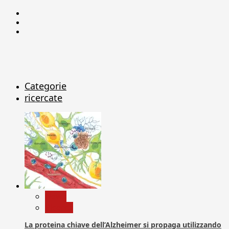
Facebook
Linkedin
X
Categorie
ricercate
News
Ricerca
La proteina chiave dell’Alzheimer si propaga utilizzando