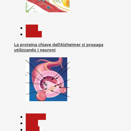
1
News
Ricerca
La proteina chiave dell’Alzheimer si propaga
utilizzando i neuroni
2
Medicina
News
Salute