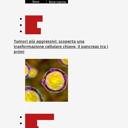
5
biologia
News
Ricerca
Tumori più aggressivi: scoperta una
trasformazione cellulare chiave, il pancreas tra i
primi
6
Com. Stampa
News