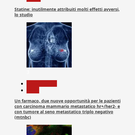
Statine: inutilmente attribuiti molti effetti avversi,
lo studio
3
Com. Stampa
News
Un farmaco, due nuove opportunità per le pazienti
con carcinoma mammario metastatico hr+/her2- e
con tumore al seno metastatico triplo negativo
(mtnbc)