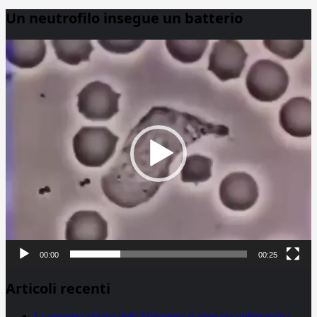
Un neutrofilo insegue un batterio
Video
Player
00:00
00:25
Articoli recenti
La proteina chiave dell’Alzheimer si propaga utilizzando i