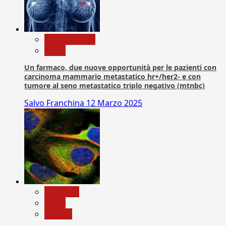
Com. Stampa
News
Un farmaco, due nuove opportunità per le pazienti con
carcinoma mammario metastatico hr+/her2- e con
tumore al seno metastatico triplo negativo (mtnbc)
Salvo Franchina
12 Marzo 2025
Medicina
News
Ricerca