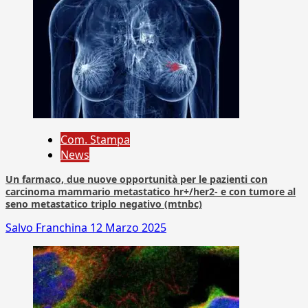
Com. Stampa
News
Un farmaco, due nuove opportunità per le pazienti con
carcinoma mammario metastatico hr+/her2- e con tumore al
seno metastatico triplo negativo (mtnbc)
Salvo Franchina
12 Marzo 2025