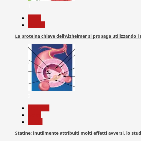
1
News
Ricerca
La proteina chiave dell’Alzheimer si propaga utilizzando i
2
Medicina
News
Salute
Statine: inutilmente attribuiti molti effetti avversi, lo stu