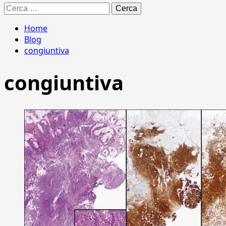
Ricerca
per:
Home
Blog
congiuntiva
congiuntiva