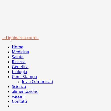
Menu
..::Liquidarea.com::..
principale
Home
Medicina
Salute
Ricerca
Genetica
biologia
Com. Stampa
Invia Comunicati
Scienza
alimentazione
vaccini
Contatti