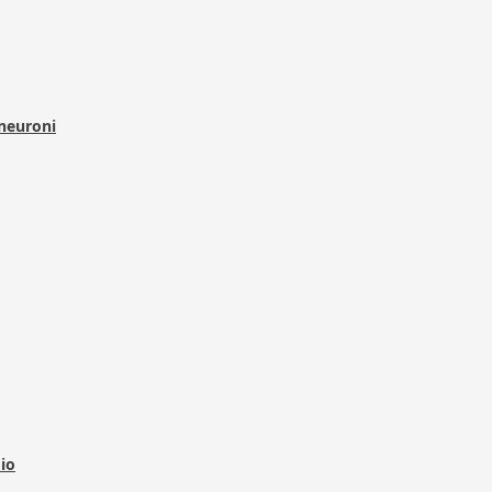
 neuroni
dio