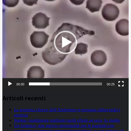
Player
00:00
00:25
Articoli recenti
La proteina chiave dell’Alzheimer si propaga utilizzando i
neuroni
Statine: inutilmente attribuiti molti effetti avversi, lo studio
Un farmaco, due nuove opportunità per le pazienti con
carcinoma mammario metastatico hr+/her2- e con tumore al