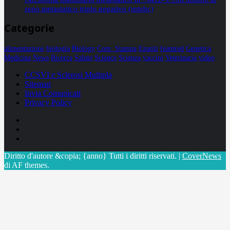
seno metastatico triplo negativo (mtnbc)
Categorie
alimentazione
biologia
Biology
Com. Stampa
Epatiti
featured
Genetica
Medicina
News
Ricerca
Salute
Science
Scienza
vaccini
Veterinaria
video
CCSVI e Sclerosi Multipla
Sitemap
Invia Comunicati
Privacy Policy
Facebook
Linkedin
X
Diritto d'autore &copia; {anno} Tutti i diritti riservati.
|
CoverNews
di AF themes.