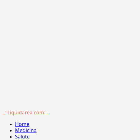
Menu
..::Liquidarea.com::..
principale
Home
Medicina
Salute