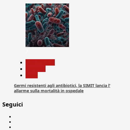
7
Com. Stampa
Medicina
News
Germi resistenti agli antibiotici, la SIMIT lancia l’
allarme sulla mortalità in ospedale
Seguici
Facebook
Linkedin
X