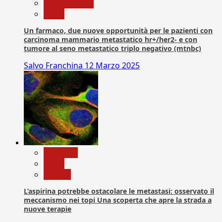
Com. Stampa
News
Un farmaco, due nuove opportunità per le pazienti con
carcinoma mammario metastatico hr+/her2- e con
tumore al seno metastatico triplo negativo (mtnbc)
Salvo Franchina
12 Marzo 2025
Medicina
News
Ricerca
L’aspirina potrebbe ostacolare le metastasi: osservato il
meccanismo nei topi Una scoperta che apre la strada a
nuove terapie