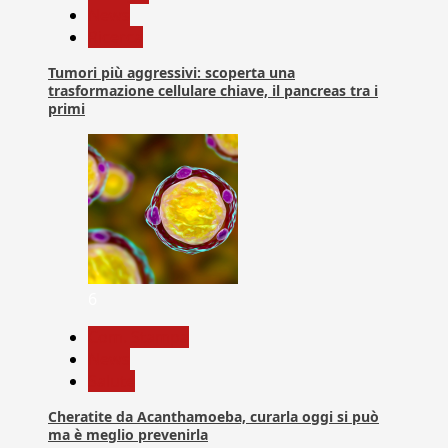
News
Ricerca
Tumori più aggressivi: scoperta una
trasformazione cellulare chiave, il pancreas tra i
primi
6
Com. Stampa
News
Salute
Cheratite da Acanthamoeba, curarla oggi si può
ma è meglio prevenirla