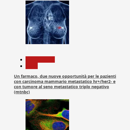
3
Com. Stampa
News
Un farmaco, due nuove opportunità per le pazienti
con carcinoma mammario metastatico hr+/her2- e
con tumore al seno metastatico triplo negativo
(mtnbc)