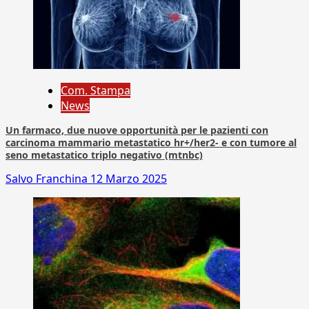
Com. Stampa
News
Un farmaco, due nuove opportunità per le pazienti con
carcinoma mammario metastatico hr+/her2- e con tumore al
seno metastatico triplo negativo (mtnbc)
Salvo Franchina
12 Marzo 2025