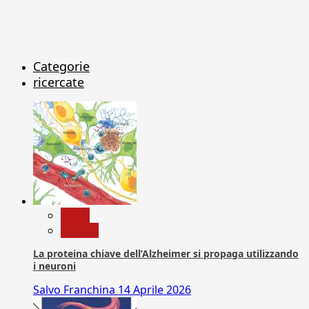
Categorie
ricercate
News
Ricerca
La proteina chiave dell’Alzheimer si propaga utilizzando
i neuroni
Salvo Franchina
14 Aprile 2026