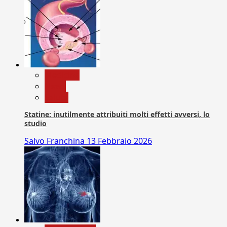
Medicina
News
Salute
Statine: inutilmente attribuiti molti effetti avversi, lo
studio
Salvo Franchina
13 Febbraio 2026