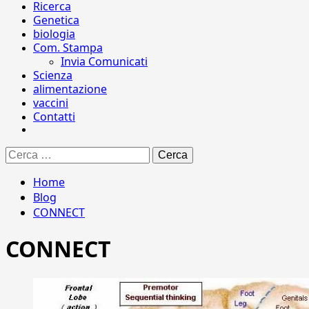
Ricerca
Genetica
biologia
Com. Stampa
Invia Comunicati
Scienza
alimentazione
vaccini
Contatti
Ricerca
per:
Home
Blog
CONNECT
CONNECT