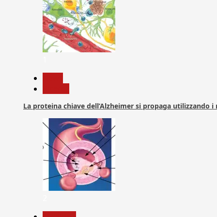
1
News
Ricerca
La proteina chiave dell’Alzheimer si propaga utilizzando i
2
Medicina