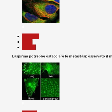
4
Medicina
News
Ricerca
L’aspirina potrebbe ostacolare le metastasi: osservato il
5