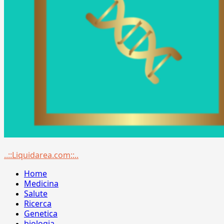
Menu
..::Liquidarea.com::..
principale
Home
Medicina
Salute
Ricerca
Genetica
biologia