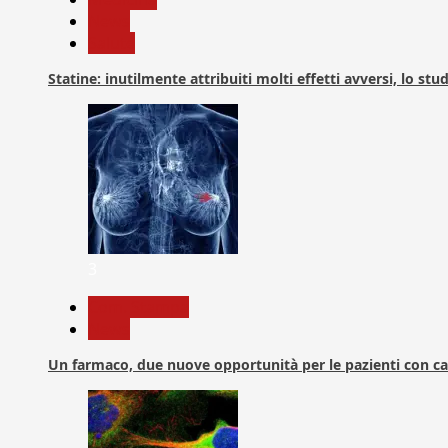
News
Salute
Statine: inutilmente attribuiti molti effetti avversi, lo stu
3
Com. Stampa
News
Un farmaco, due nuove opportunità per le pazienti con c