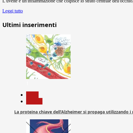
L'uveite è un'infiammazione che colpisce lo strato centrale dell'occhio, l
Leggi tutto
Ultimi inserimenti
1
News
Ricerca
La proteina chiave dell’Alzheimer si propaga utilizzando i