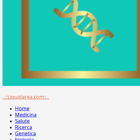
Menu
..::Liquidarea.com::..
principale
Home
Medicina
Salute
Ricerca
Genetica
biologia