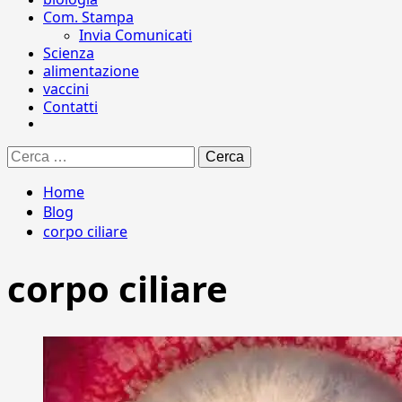
Com. Stampa
Invia Comunicati
Scienza
alimentazione
vaccini
Contatti
Ricerca
per:
Home
Blog
corpo ciliare
corpo ciliare