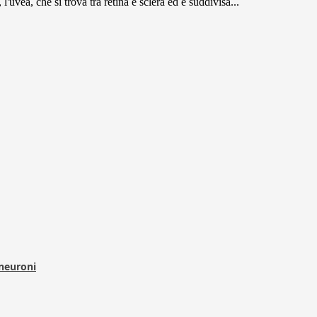
'uvea, che si trova tra retina e sclera ed è suddivisa...
 neuroni