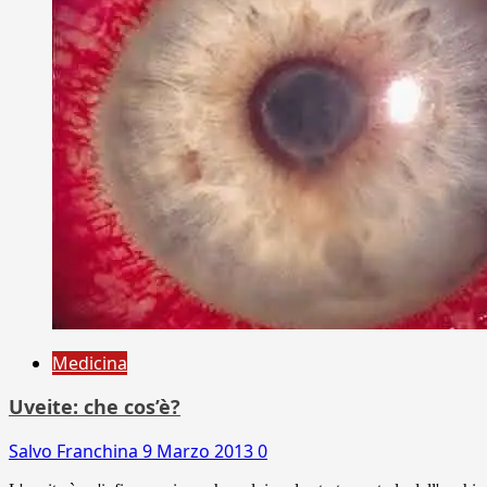
Medicina
Uveite: che cos’è?
Salvo Franchina
9 Marzo 2013
0