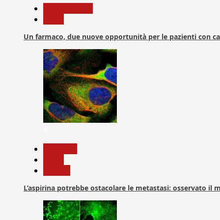
Com. Stampa
News
Un farmaco, due nuove opportunità per le pazienti con c
4
Medicina
News
Ricerca
L’aspirina potrebbe ostacolare le metastasi: osservato il