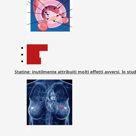
2
Medicina
News
Salute
Statine: inutilmente attribuiti molti effetti avversi, lo stu
3