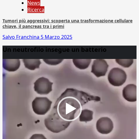
News
Ricerca
Tumori più aggressivi: scoperta una trasformazione cellulare
chiave, il pancreas tra i primi
Salvo Franchina
5 Marzo 2025
Un neutrofilo insegue un batterio
Video
Player