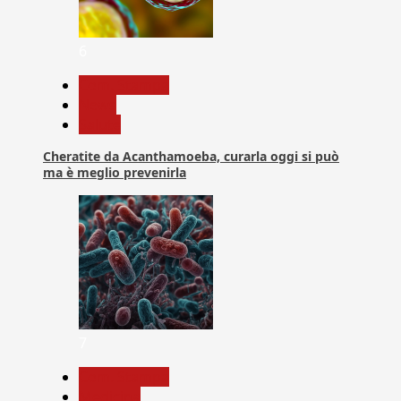
6
Com. Stampa
News
Salute
Cheratite da Acanthamoeba, curarla oggi si può
ma è meglio prevenirla
7
Com. Stampa
Medicina