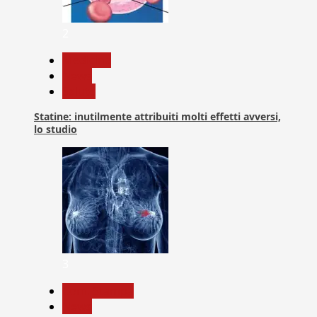
2
Medicina
News
Salute
Statine: inutilmente attribuiti molti effetti avversi,
lo studio
3
Com. Stampa
News