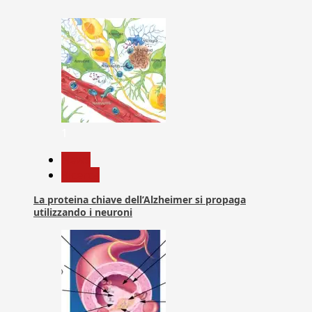
1
News
Ricerca
La proteina chiave dell’Alzheimer si propaga
utilizzando i neuroni