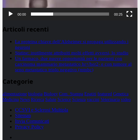
00:00
00:25
Articoli recenti
La proteina chiave dell’Alzheimer si propaga utilizzando i
neuroni
Statine: inutilmente attribuiti molti effetti avversi, lo studio
Un farmaco, due nuove opportunità per le pazienti con
carcinoma mammario metastatico hr+/her2- e con tumore al
seno metastatico triplo negativo (mtnbc)
Categorie
alimentazione
biologia
Biology
Com. Stampa
Epatiti
featured
Genetica
Medicina
News
Ricerca
Salute
Science
Scienza
vaccini
Veterinaria
video
CCSVI e Sclerosi Multipla
Sitemap
Invia Comunicati
Privacy Policy
Facebook