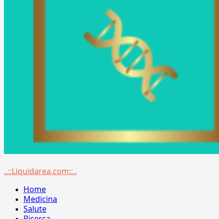
Menu
..::Liquidarea.com::..
principale
Home
Medicina
Salute
Ricerca