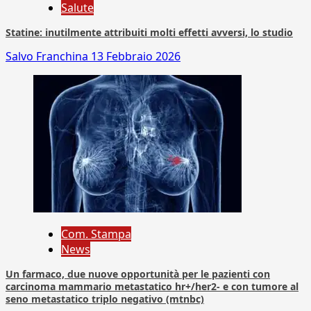
Salute
Statine: inutilmente attribuiti molti effetti avversi, lo studio
Salvo Franchina
13 Febbraio 2026
Com. Stampa
News
Un farmaco, due nuove opportunità per le pazienti con
carcinoma mammario metastatico hr+/her2- e con tumore al
seno metastatico triplo negativo (mtnbc)