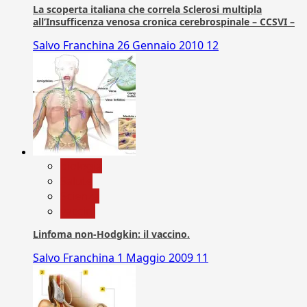
La scoperta italiana che correla Sclerosi multipla
all’Insufficenza venosa cronica cerebrospinale – CCSVI –
Salvo Franchina
26 Gennaio 2010
12
biologia
Salute
Scienza
vaccini
Linfoma non-Hodgkin: il vaccino.
Salvo Franchina
1 Maggio 2009
11