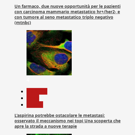
Un farmaco, due nuove opportunità per le pazienti
con carcinoma mammario metastatico hr+/her2- e
con tumore al seno metastatico triplo negativo
(mtnbc)
4
Medicina
News
Ricerca
L’aspirina potrebbe ostacolare le metastasi:
osservato il meccanismo nei topi Una scoperta che
apre la strada a nuove terapie