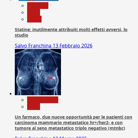
Medicina
News
Salute
Statine: inutilmente attribuiti molti effetti avversi, lo
studio
Salvo Franchina
13 Febbraio 2026
Com. Stampa
News
Un farmaco, due nuove opportunità per le pazienti con
carcinoma mammario metastatico hr+/her2- e con
tumore al seno metastatico triplo negativo (mtnbc)