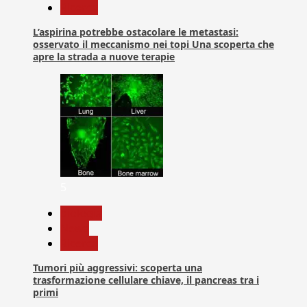
Ricerca
L’aspirina potrebbe ostacolare le metastasi:
osservato il meccanismo nei topi Una scoperta che
apre la strada a nuove terapie
5
biologia
News
Ricerca
Tumori più aggressivi: scoperta una
trasformazione cellulare chiave, il pancreas tra i
primi