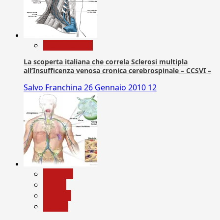
Com. Stampa
La scoperta italiana che correla Sclerosi multipla
all’Insufficenza venosa cronica cerebrospinale – CCSVI –
Salvo Franchina
26 Gennaio 2010
12
biologia
Salute
Scienza
vaccini