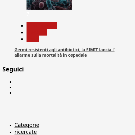
7
Com. Stampa
Medicina
News
Germi resistenti agli antibiotici, la SIMIT lancia l’
allarme sulla mortalità in ospedale
Seguici
Facebook
Linkedin
X
Categorie
ricercate