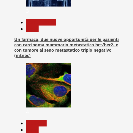
3
Com. Stampa
News
Un farmaco, due nuove opportunità per le pazienti
con carcinoma mammario metastatico hr+/her2- e
con tumore al seno metastatico triplo negativo
(mtnbc)
4
Medicina
News