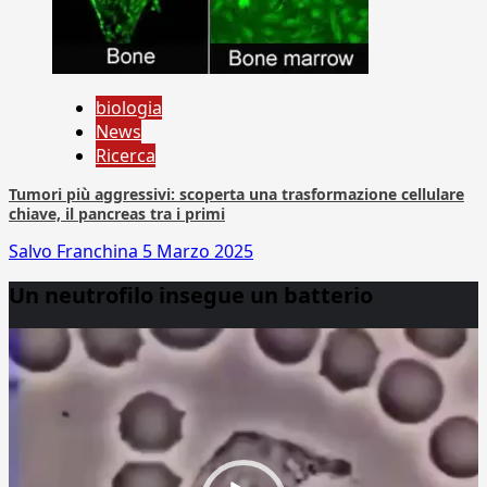
biologia
News
Ricerca
Tumori più aggressivi: scoperta una trasformazione cellulare
chiave, il pancreas tra i primi
Salvo Franchina
5 Marzo 2025
Un neutrofilo insegue un batterio
Video
Player