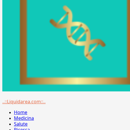
Menu
..::Liquidarea.com::..
principale
Home
Medicina
Salute
Ricerca