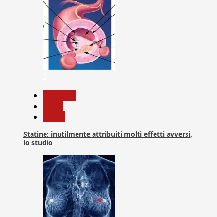
2
Medicina
News
Salute
Statine: inutilmente attribuiti molti effetti avversi,
lo studio