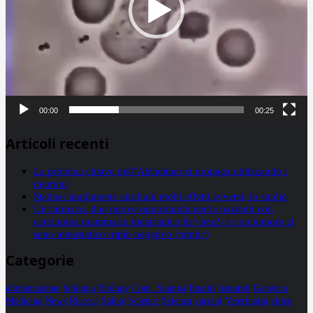
00:00
00:25
Articoli recenti
La proteina chiave dell’Alzheimer si propaga utilizzando i
neuroni
Statine: inutilmente attribuiti molti effetti avversi, lo studio
Un farmaco, due nuove opportunità per le pazienti con
carcinoma mammario metastatico hr+/her2- e con tumore al
seno metastatico triplo negativo (mtnbc)
Categorie
alimentazione
biologia
Biology
Com. Stampa
Epatiti
featured
Genetica
Medicina
News
Ricerca
Salute
Science
Scienza
vaccini
Veterinaria
video