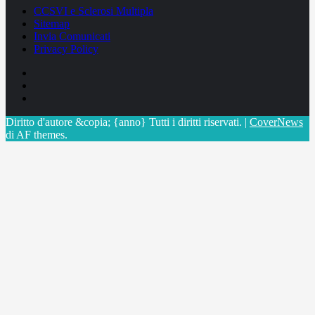
CCSVI e Sclerosi Multipla
Sitemap
Invia Comunicati
Privacy Policy
Facebook
Linkedin
X
Diritto d'autore &copia; {anno} Tutti i diritti riservati.
|
CoverNews
di AF themes.