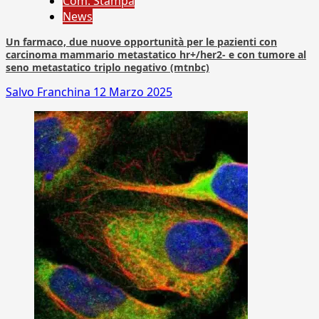
Com. Stampa
News
Un farmaco, due nuove opportunità per le pazienti con
carcinoma mammario metastatico hr+/her2- e con tumore al
seno metastatico triplo negativo (mtnbc)
Salvo Franchina
12 Marzo 2025