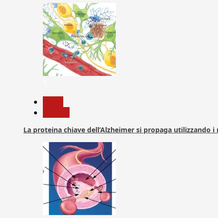
1
News
Ricerca
La proteina chiave dell’Alzheimer si propaga utilizzando i