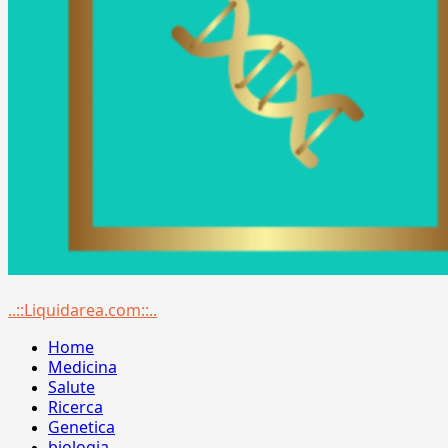
Menu
..::Liquidarea.com::..
principale
Home
Medicina
Salute
Ricerca
Genetica
biologia