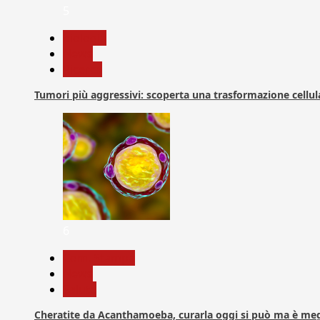
5
biologia
News
Ricerca
Tumori più aggressivi: scoperta una trasformazione cellular
6
Com. Stampa
News
Salute
Cheratite da Acanthamoeba, curarla oggi si può ma è meg