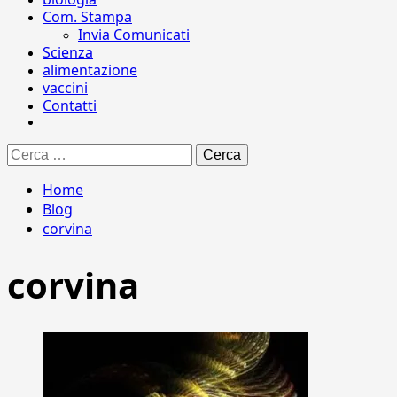
Com. Stampa
Invia Comunicati
Scienza
alimentazione
vaccini
Contatti
Ricerca
per:
Home
Blog
corvina
corvina