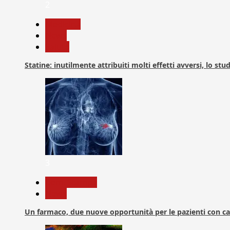
2
Medicina
News
Salute
Statine: inutilmente attribuiti molti effetti avversi, lo stu
3
Com. Stampa
News
Un farmaco, due nuove opportunità per le pazienti con c