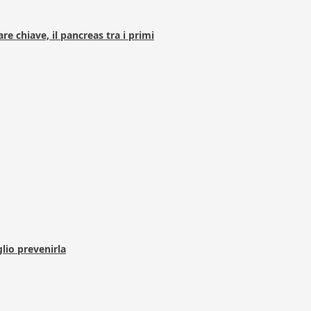
e chiave, il pancreas tra i primi
lio prevenirla