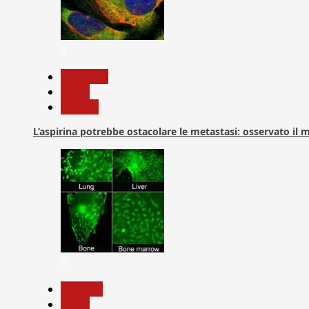
4
Medicina
News
Ricerca
L’aspirina potrebbe ostacolare le metastasi: osservato il
5
biologia
News