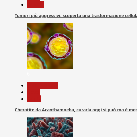
Ricerca
Tumori più aggressivi: scoperta una trasformazione cellular
6
Com. Stampa
News
Salute
Cheratite da Acanthamoeba, curarla oggi si può ma è meg