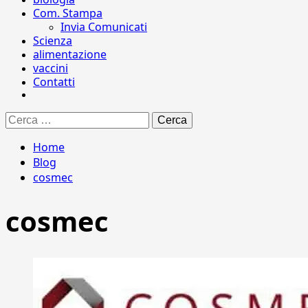
Com. Stampa
Invia Comunicati
Scienza
alimentazione
vaccini
Contatti
Ricerca
per:
Home
Blog
cosmec
cosmec