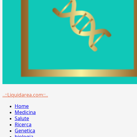
Menu
..::Liquidarea.com::..
principale
Home
Medicina
Salute
Ricerca
Genetica
biologia