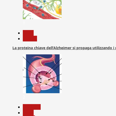
1
News
Ricerca
La proteina chiave dell’Alzheimer si propaga utilizzando i
2
Medicina
News