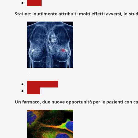
Salute
Statine: inutilmente attribuiti molti effetti avversi, lo stu
3
Com. Stampa
News
Un farmaco, due nuove opportunità per le pazienti con c