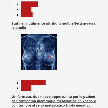
Medicina
News
Salute
Statine: inutilmente attribuiti molti effetti avversi,
lo studio
3
Com. Stampa
News
Un farmaco, due nuove opportunità per le pazienti
con carcinoma mammario metastatico hr+/her2- e
con tumore al seno metastatico triplo negativo