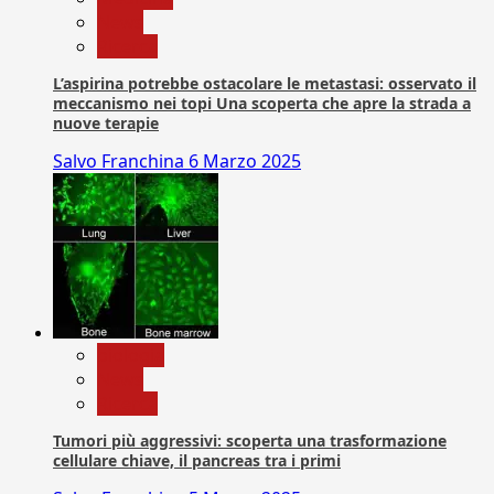
News
Ricerca
L’aspirina potrebbe ostacolare le metastasi: osservato il
meccanismo nei topi Una scoperta che apre la strada a
nuove terapie
Salvo Franchina
6 Marzo 2025
biologia
News
Ricerca
Tumori più aggressivi: scoperta una trasformazione
cellulare chiave, il pancreas tra i primi