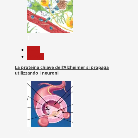
1
News
Ricerca
La proteina chiave dell’Alzheimer si propaga
utilizzando i neuroni
2