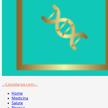
Menu
..::Liquidarea.com::..
principale
Home
Medicina
Salute
Ricerca