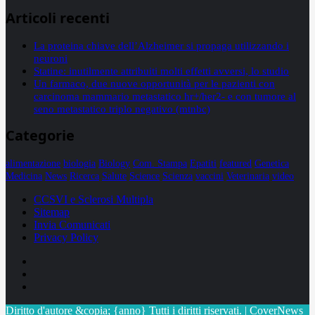
Articoli recenti
La proteina chiave dell’Alzheimer si propaga utilizzando i
neuroni
Statine: inutilmente attribuiti molti effetti avversi, lo studio
Un farmaco, due nuove opportunità per le pazienti con
carcinoma mammario metastatico hr+/her2- e con tumore al
seno metastatico triplo negativo (mtnbc)
Categorie
alimentazione
biologia
Biology
Com. Stampa
Epatiti
featured
Genetica
Medicina
News
Ricerca
Salute
Science
Scienza
vaccini
Veterinaria
video
CCSVI e Sclerosi Multipla
Sitemap
Invia Comunicati
Privacy Policy
Facebook
Linkedin
X
Diritto d'autore &copia; {anno} Tutti i diritti riservati.
|
CoverNews