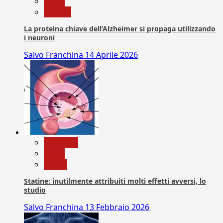
News
Ricerca
La proteina chiave dell’Alzheimer si propaga utilizzando
i neuroni
Salvo Franchina
14 Aprile 2026
Medicina
News
Salute
Statine: inutilmente attribuiti molti effetti avversi, lo
studio
Salvo Franchina
13 Febbraio 2026