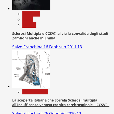
Medicina
News
Ricerca
Sclerosi Multipla e CCSVI: al via la convalida degli studi
Zamboni anche in Emilia
Salvo Franchina
16 Febbraio 2011
13
Com. Stampa
La scoperta italiana che correla Sclerosi multipla
all’Insufficenza venosa cronica cerebrospinale – CCSVI –
Salvo Franchina
26 Gennaio 2010
12