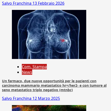
Salvo Franchina
13 Febbraio 2026
Com. Stampa
News
Un farmaco, due nuove opportunità per le pazienti con
carcinoma mammario metastatico hr+/her2- e con tumore al
seno metastatico triplo negativo (mtnbc)
Salvo Franchina
12 Marzo 2025