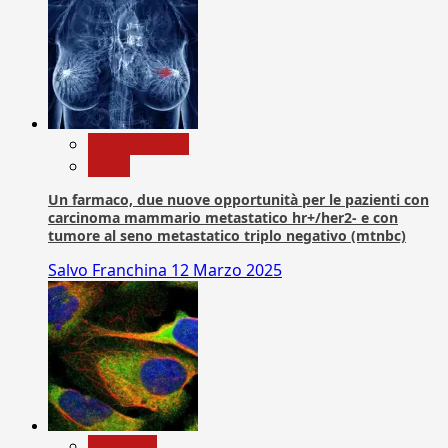
Com. Stampa
News
Un farmaco, due nuove opportunità per le pazienti con
carcinoma mammario metastatico hr+/her2- e con
tumore al seno metastatico triplo negativo (mtnbc)
Salvo Franchina
12 Marzo 2025
Medicina