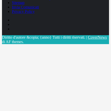
Sitemap
Invia Comunicati
Privacy Policy
Facebook
Linkedin
X
Diritto d'autore &copia; {anno} Tutti i diritti riservati.
|
CoverNews
di AF themes.