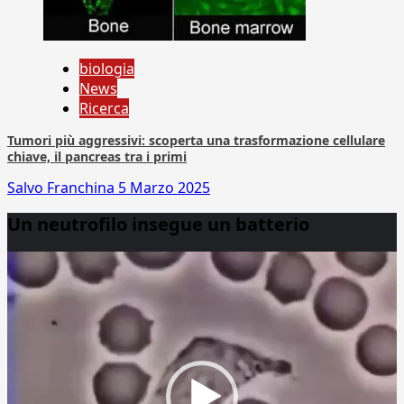
biologia
News
Ricerca
Tumori più aggressivi: scoperta una trasformazione cellulare
chiave, il pancreas tra i primi
Salvo Franchina
5 Marzo 2025
Un neutrofilo insegue un batterio
Video
Player