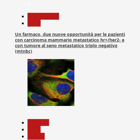
3
Com. Stampa
News
Un farmaco, due nuove opportunità per le pazienti
con carcinoma mammario metastatico hr+/her2- e
con tumore al seno metastatico triplo negativo
(mtnbc)
4
Medicina
News
Ricerca