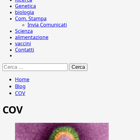
Genetica
biologia
Com. Stampa
Invia Comunicati
Scienza
alimentazione
vaccini
Contatti
Ricerca
per:
Home
Blog
COV
COV