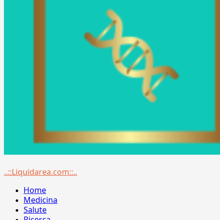
Menu
..::Liquidarea.com::..
principale
Home
Medicina
Salute
Ricerca