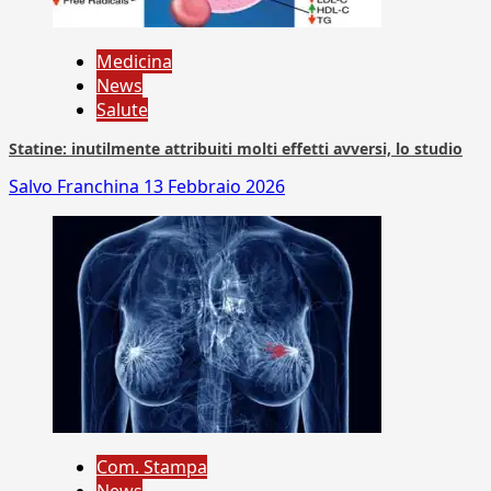
Medicina
News
Salute
Statine: inutilmente attribuiti molti effetti avversi, lo studio
Salvo Franchina
13 Febbraio 2026
Com. Stampa