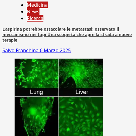
Medicina
News
Ricerca
L’aspirina potrebbe ostacolare le metastasi: osservato il
meccanismo nei topi Una scoperta che apre la strada a nuove
terapie
Salvo Franchina
6 Marzo 2025