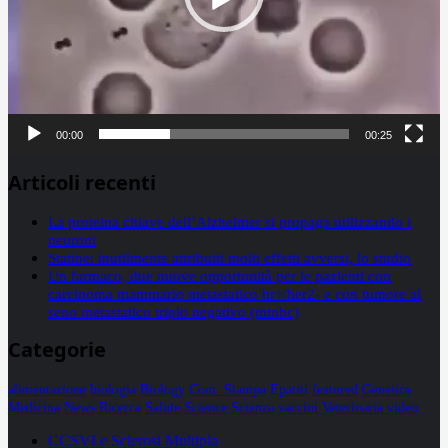
00:00
00:25
Articoli recenti
La proteina chiave dell’Alzheimer si propaga utilizzando i
neuroni
Statine: inutilmente attribuiti molti effetti avversi, lo studio
Un farmaco, due nuove opportunità per le pazienti con
carcinoma mammario metastatico hr+/her2- e con tumore al
seno metastatico triplo negativo (mtnbc)
Categorie
alimentazione
biologia
Biology
Com. Stampa
Epatiti
featured
Genetica
Medicina
News
Ricerca
Salute
Science
Scienza
vaccini
Veterinaria
video
CCSVI e Sclerosi Multipla