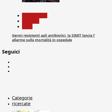
7
Com. Stampa
Medicina
News
Germi resistenti agli antibiotici, la SIMIT lancia l’
allarme sulla mortalità in ospedale
Seguici
Facebook
Linkedin
X
Categorie
ricercate