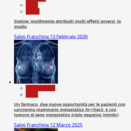
News
Salute
Statine: inutilmente attribuiti molti effetti avversi, lo
studio
Salvo Franchina
13 Febbraio 2026
Com. Stampa
News
Un farmaco, due nuove opportunità per le pazienti con
carcinoma mammario metastatico hr+/her2- e con
tumore al seno metastatico triplo negativo (mtnbc)
Salvo Franchina
12 Marzo 2025