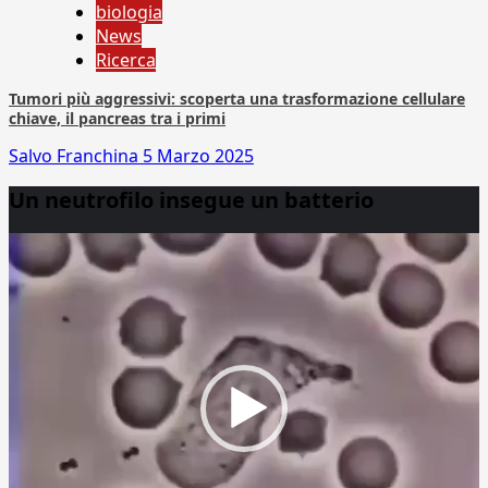
biologia
News
Ricerca
Tumori più aggressivi: scoperta una trasformazione cellulare
chiave, il pancreas tra i primi
Salvo Franchina
5 Marzo 2025
Un neutrofilo insegue un batterio
Video
Player