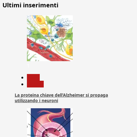
Ultimi inserimenti
1
News
Ricerca
La proteina chiave dell’Alzheimer si propaga
utilizzando i neuroni