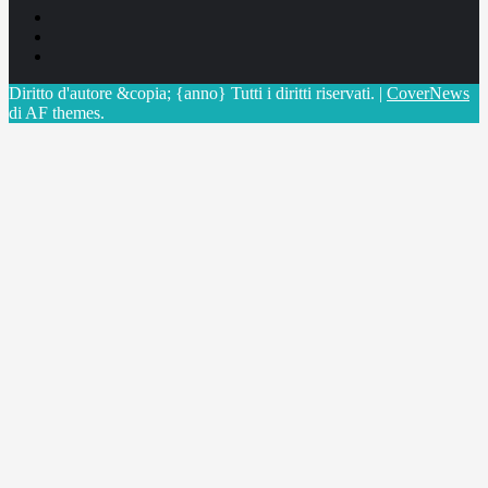
Facebook
Linkedin
X
Diritto d'autore &copia; {anno} Tutti i diritti riservati.
|
CoverNews
di AF themes.