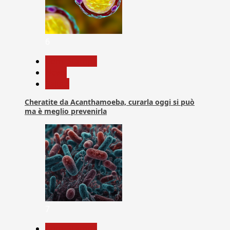
6
Com. Stampa
News
Salute
Cheratite da Acanthamoeba, curarla oggi si può
ma è meglio prevenirla
7
Com. Stampa