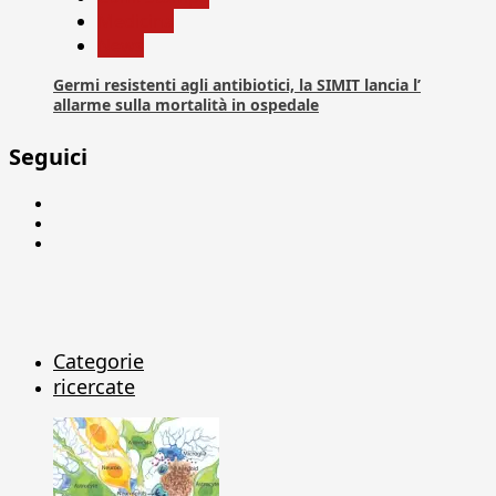
Medicina
News
Germi resistenti agli antibiotici, la SIMIT lancia l’
allarme sulla mortalità in ospedale
Seguici
Facebook
Linkedin
X
Categorie
ricercate