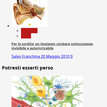
Medicina
News
Per la sordita’ un impianto cocleare sottocutaneo
invisibile e autoricricabile
Salvo Franchina
20 Maggio 2010
9
Potresti esserti perso