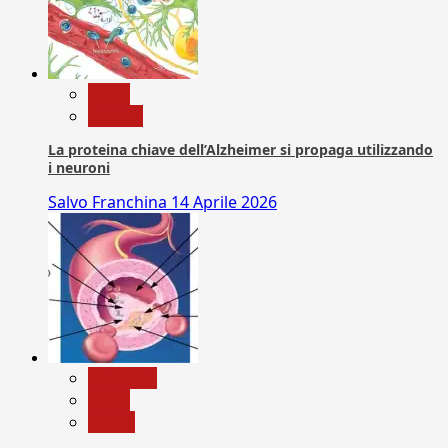
News
Ricerca
La proteina chiave dell’Alzheimer si propaga utilizzando
i neuroni
Salvo Franchina
14 Aprile 2026
Medicina
News
Salute