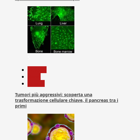
5
biologia
News
Ricerca
Tumori più aggressivi: scoperta una
trasformazione cellulare chiave, il pancreas tra i
primi