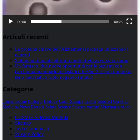
00:00
00:25
Articoli recenti
La proteina chiave dell’Alzheimer si propaga utilizzando i
neuroni
Statine: inutilmente attribuiti molti effetti avversi, lo studio
Un farmaco, due nuove opportunità per le pazienti con
carcinoma mammario metastatico hr+/her2- e con tumore al
seno metastatico triplo negativo (mtnbc)
Categorie
alimentazione
biologia
Biology
Com. Stampa
Epatiti
featured
Genetica
Medicina
News
Ricerca
Salute
Science
Scienza
vaccini
Veterinaria
video
CCSVI e Sclerosi Multipla
Sitemap
Invia Comunicati
Privacy Policy