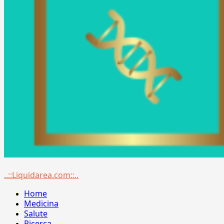
Menu
..::Liquidarea.com::..
principale
Home
Medicina
Salute
Ricerca