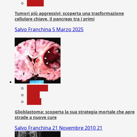
Ricerca
Tumori più aggressivi: scoperta una trasformazione
cellulare chiave, il pancreas tra i primi
Salvo Franchina
5 Marzo 2025
Medicina
News
Salute
Glioblastoma: scoperta la sua strategia mortale che apre
strade a nuove cure
Salvo Franchina
21 Novembre 2010
21