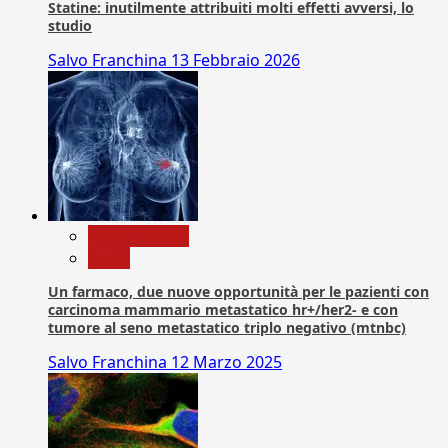
Statine: inutilmente attribuiti molti effetti avversi, lo
studio
Salvo Franchina
13 Febbraio 2026
Com. Stampa
News
Un farmaco, due nuove opportunità per le pazienti con
carcinoma mammario metastatico hr+/her2- e con
tumore al seno metastatico triplo negativo (mtnbc)
Salvo Franchina
12 Marzo 2025