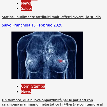
News
Salute
Statine: inutilmente attribuiti molti effetti avversi, lo studio
Salvo Franchina
13 Febbraio 2026
Com. Stampa
News
Un farmaco, due nuove opportunità per le pazienti con
carcinoma mammario metastatico hr+/her2- e con tumore al