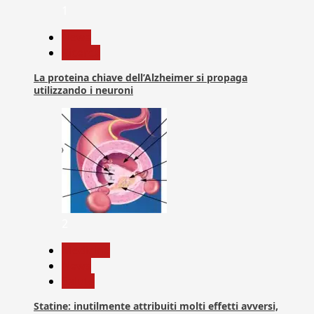
1
News
Ricerca
La proteina chiave dell’Alzheimer si propaga
utilizzando i neuroni
2
Medicina
News
Salute
Statine: inutilmente attribuiti molti effetti avversi,