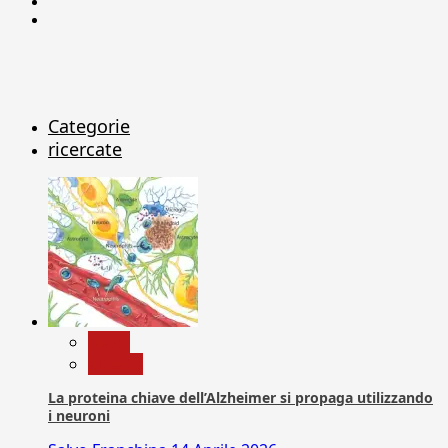
Linkedin
X
Categorie
ricercate
News
Ricerca
La proteina chiave dell’Alzheimer si propaga utilizzando
i neuroni