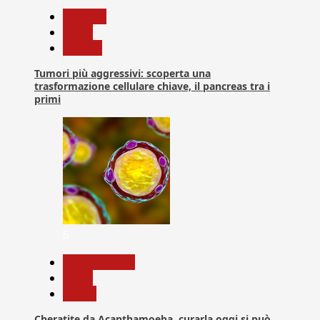
biologia
News
Ricerca
Tumori più aggressivi: scoperta una
trasformazione cellulare chiave, il pancreas tra i
primi
6
Com. Stampa
News
Salute
Cheratite da Acanthamoeba, curarla oggi si può