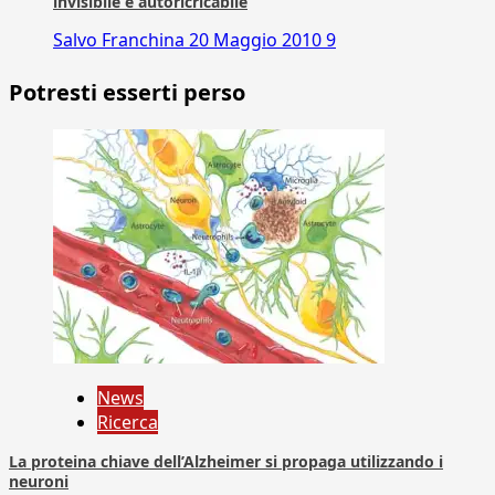
invisibile e autoricricabile
Salvo Franchina
20 Maggio 2010
9
Potresti esserti perso
News
Ricerca
La proteina chiave dell’Alzheimer si propaga utilizzando i
neuroni