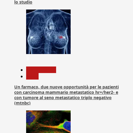
lo studio
3
Com. Stampa
News
Un farmaco, due nuove opportunità per le pazienti
con carcinoma mammario metastatico hr+/her2- e
con tumore al seno metastatico triplo negativo
(mtnbc)