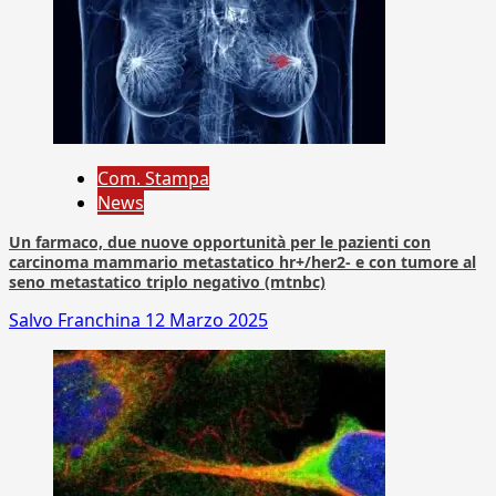
Com. Stampa
News
Un farmaco, due nuove opportunità per le pazienti con
carcinoma mammario metastatico hr+/her2- e con tumore al
seno metastatico triplo negativo (mtnbc)
Salvo Franchina
12 Marzo 2025