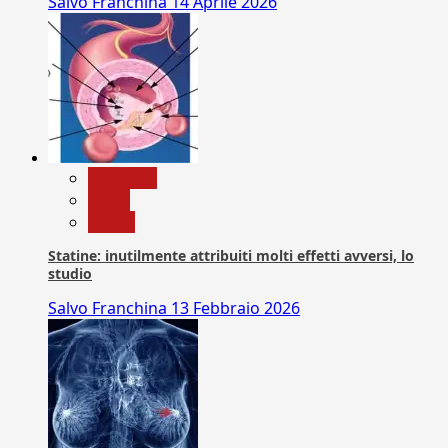
Salvo Franchina
14 Aprile 2026
Medicina
News
Salute
Statine: inutilmente attribuiti molti effetti avversi, lo
studio
Salvo Franchina
13 Febbraio 2026