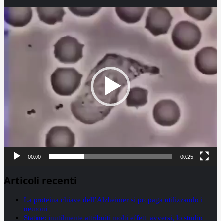
Video
Player
00:00
00:25
Articoli recenti
La proteina chiave dell’Alzheimer si propaga utilizzando i
neuroni
Statine: inutilmente attribuiti molti effetti avversi, lo studio