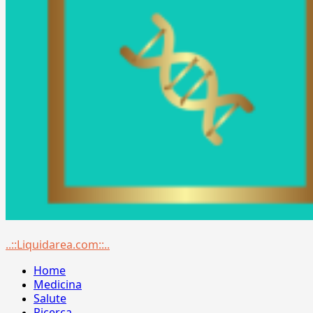
Menu
..::Liquidarea.com::..
principale
Home
Medicina
Salute
Ricerca