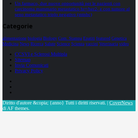
Un farmaco, due nuove opportunità per le pazienti con
carcinoma mammario metastatico hr+/her2- e con tumore al
seno metastatico triplo negativo (mtnbc)
Categorie
alimentazione
biologia
Biology
Com. Stampa
Epatiti
featured
Genetica
Medicina
News
Ricerca
Salute
Science
Scienza
vaccini
Veterinaria
video
CCSVI e Sclerosi Multipla
Sitemap
Invia Comunicati
Privacy Policy
Facebook
Linkedin
X
Diritto d'autore &copia; {anno} Tutti i diritti riservati.
|
CoverNews
di AF themes.