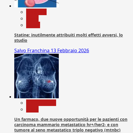
Medicina
News
Salute
Statine: inutilmente attribuiti molti effetti avversi, lo
studio
Salvo Franchina
13 Febbraio 2026
Com. Stampa
News
Un farmaco, due nuove opportunità per le pazienti con
carcinoma mammario metastatico hr+/her2- e con
tumore al seno metastatico triplo negativo (mtnbc)