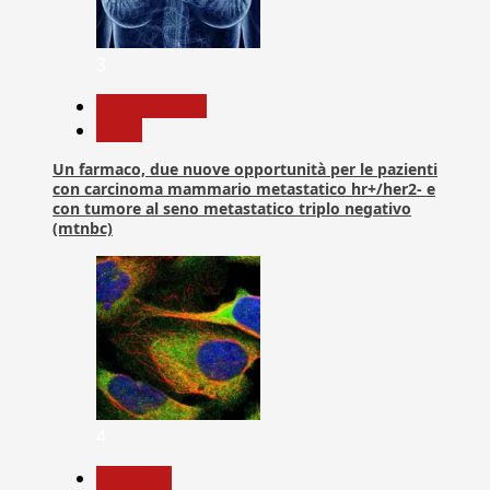
3
Com. Stampa
News
Un farmaco, due nuove opportunità per le pazienti
con carcinoma mammario metastatico hr+/her2- e
con tumore al seno metastatico triplo negativo
(mtnbc)
4
Medicina