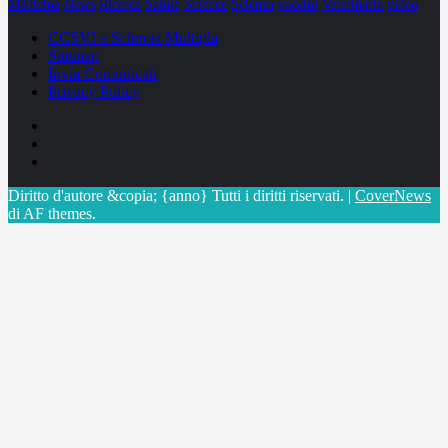
Medicina
News
Ricerca
Salute
Science
Scienza
vaccini
Veterinaria
video
CCSVI e Sclerosi Multipla
Sitemap
Invia Comunicati
Privacy Policy
Facebook
Linkedin
X
Diritto d'autore &copia; {anno} Tutti i diritti riservati.
|
CoverNews
di AF themes.