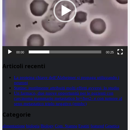
00:00
00:25
Articoli recenti
La proteina chiave dell’Alzheimer si propaga utilizzando i
neuroni
Statine: inutilmente attribuiti molti effetti avversi, lo studio
Un farmaco, due nuove opportunità per le pazienti con
carcinoma mammario metastatico hr+/her2- e con tumore al
seno metastatico triplo negativo (mtnbc)
Categorie
alimentazione
biologia
Biology
Com. Stampa
Epatiti
featured
Genetica