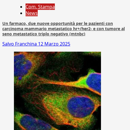
Com. Stampa
News
Un farmaco, due nuove opportunità per le pazienti con
carcinoma mammario metastatico hr+/her2- e con tumore al
seno metastatico triplo negativo (mtnbc)
Salvo Franchina
12 Marzo 2025