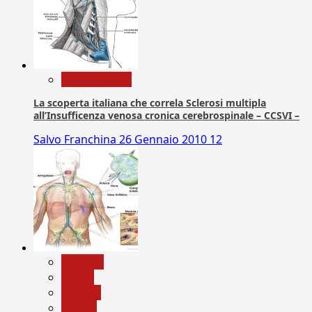
Com. Stampa
La scoperta italiana che correla Sclerosi multipla
all’Insufficenza venosa cronica cerebrospinale – CCSVI –
Salvo Franchina
26 Gennaio 2010
12
biologia
Salute
Scienza
vaccini