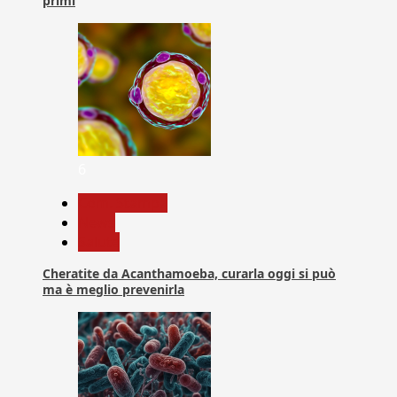
primi
6
Com. Stampa
News
Salute
Cheratite da Acanthamoeba, curarla oggi si può
ma è meglio prevenirla