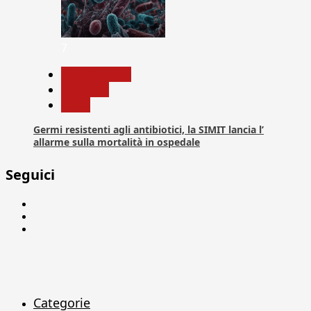
7
Com. Stampa
Medicina
News
Germi resistenti agli antibiotici, la SIMIT lancia l’
allarme sulla mortalità in ospedale
Seguici
Facebook
Linkedin
X
Categorie