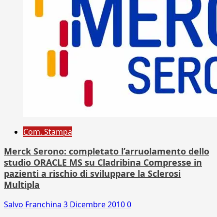
Com. Stampa
Merck Serono: completato l’arruolamento dello
studio ORACLE MS su Cladribina Compresse in
pazienti a rischio di sviluppare la Sclerosi
Multipla
Salvo Franchina
3 Dicembre 2010
0