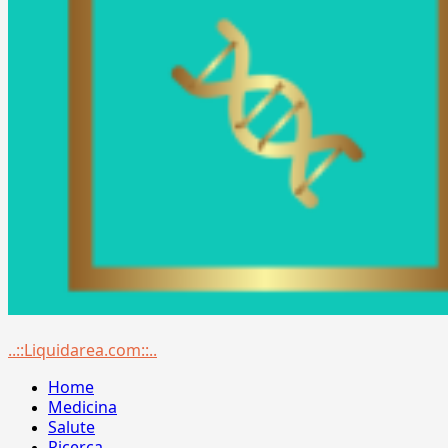
Menu
..::Liquidarea.com::..
principale
Home
Medicina
Salute
Ricerca