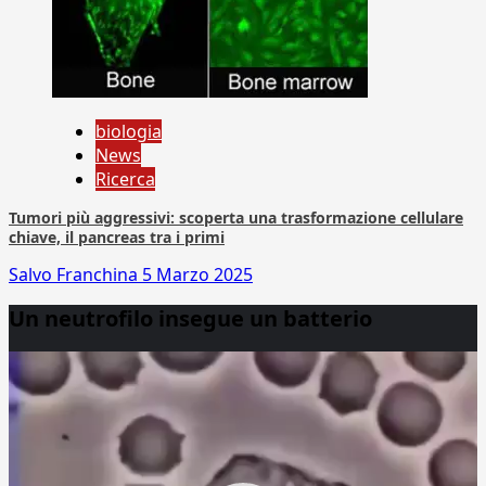
biologia
News
Ricerca
Tumori più aggressivi: scoperta una trasformazione cellulare
chiave, il pancreas tra i primi
Salvo Franchina
5 Marzo 2025
Un neutrofilo insegue un batterio
Video
Player