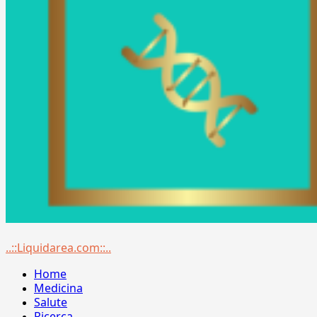
Menu
..::Liquidarea.com::..
principale
Home
Medicina
Salute
Ricerca