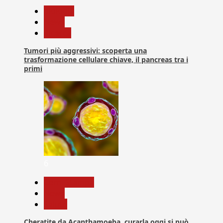
biologia
News
Ricerca
Tumori più aggressivi: scoperta una
trasformazione cellulare chiave, il pancreas tra i
primi
6
Com. Stampa
News
Salute
Cheratite da Acanthamoeba, curarla oggi si può