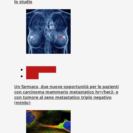
lo studio
3
Com. Stampa
News
Un farmaco, due nuove opportunità per le pazienti
con carcinoma mammario metastatico hr+/her2- e
con tumore al seno metastatico triplo negativo
(mtnbc)