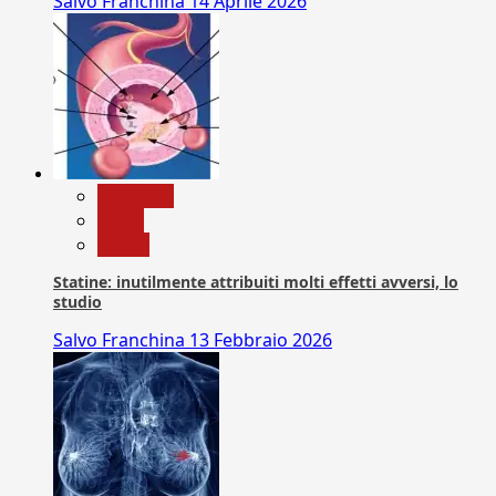
Salvo Franchina
14 Aprile 2026
Medicina
News
Salute
Statine: inutilmente attribuiti molti effetti avversi, lo
studio
Salvo Franchina
13 Febbraio 2026