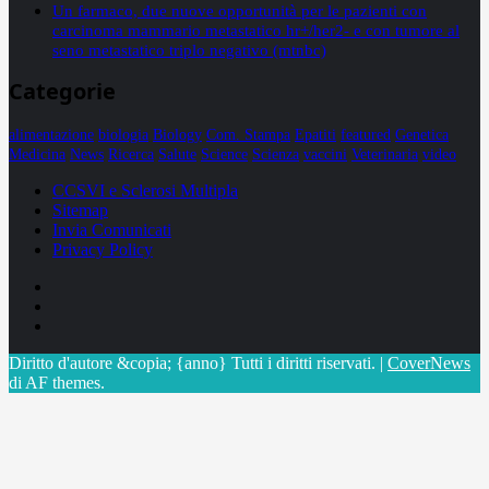
Un farmaco, due nuove opportunità per le pazienti con
carcinoma mammario metastatico hr+/her2- e con tumore al
seno metastatico triplo negativo (mtnbc)
Categorie
alimentazione
biologia
Biology
Com. Stampa
Epatiti
featured
Genetica
Medicina
News
Ricerca
Salute
Science
Scienza
vaccini
Veterinaria
video
CCSVI e Sclerosi Multipla
Sitemap
Invia Comunicati
Privacy Policy
Facebook
Linkedin
X
Diritto d'autore &copia; {anno} Tutti i diritti riservati.
|
CoverNews
di AF themes.