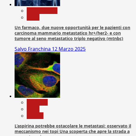
Com. Stampa
News
Un farmaco, due nuove opportunità per le pazienti con
carcinoma mammario metastatico hr+/her2- e con
tumore al seno metastatico triplo negativo (mtnbc)
Salvo Franchina
12 Marzo 2025
Medicina
News
Ricerca
L’aspirina potrebbe ostacolare le metastasi: osservato il
meccanismo nei topi Una scoperta che apre la strada a