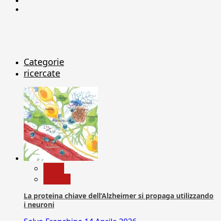
X
Categorie
ricercate
News
Ricerca
La proteina chiave dell’Alzheimer si propaga utilizzando
i neuroni