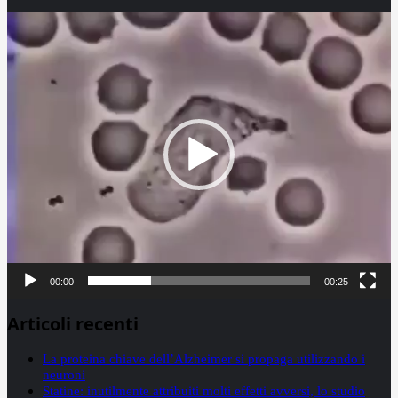
Video
Player
00:00
00:25
Articoli recenti
La proteina chiave dell’Alzheimer si propaga utilizzando i
neuroni
Statine: inutilmente attribuiti molti effetti avversi, lo studio