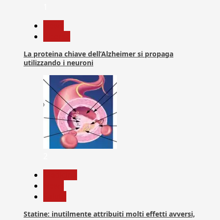
1
News
Ricerca
La proteina chiave dell’Alzheimer si propaga
utilizzando i neuroni
2
Medicina
News
Salute
Statine: inutilmente attribuiti molti effetti avversi,