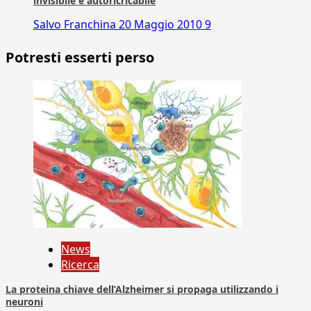
invisibile e autoricricabile
Salvo Franchina
20 Maggio 2010
9
Potresti esserti perso
News
Ricerca
La proteina chiave dell’Alzheimer si propaga utilizzando i
neuroni