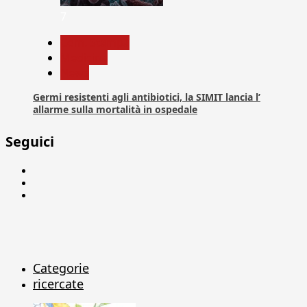
7
Com. Stampa
Medicina
News
Germi resistenti agli antibiotici, la SIMIT lancia l’
allarme sulla mortalità in ospedale
Seguici
Facebook
Linkedin
X
Categorie
ricercate