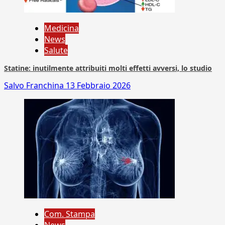
Medicina
News
Salute
Statine: inutilmente attribuiti molti effetti avversi, lo studio
Salvo Franchina
13 Febbraio 2026
Com. Stampa