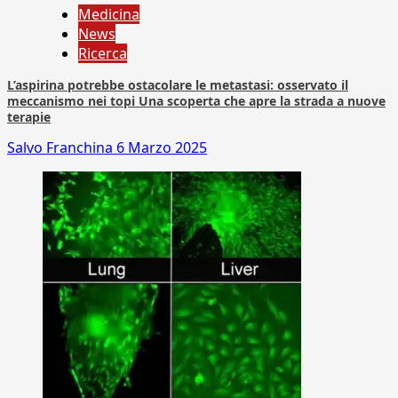
Medicina
News
Ricerca
L’aspirina potrebbe ostacolare le metastasi: osservato il
meccanismo nei topi Una scoperta che apre la strada a nuove
terapie
Salvo Franchina
6 Marzo 2025