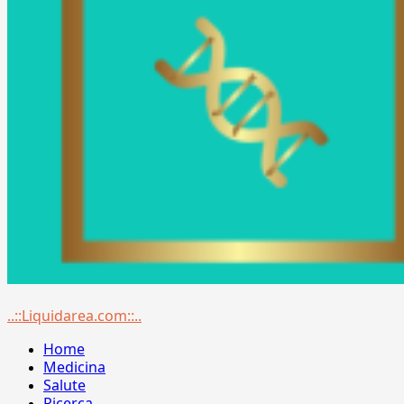
Menu
..::Liquidarea.com::..
principale
Home
Medicina
Salute
Ricerca