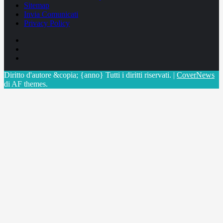
Sitemap
Invia Comunicati
Privacy Policy
Facebook
Linkedin
X
Diritto d'autore &copia; {anno} Tutti i diritti riservati.
|
CoverNews
di AF themes.