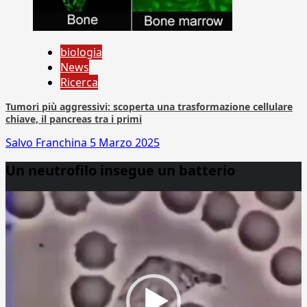
biologia
News
Ricerca
Tumori più aggressivi: scoperta una trasformazione cellulare
chiave, il pancreas tra i primi
Salvo Franchina
5 Marzo 2025
Un neutrofilo insegue un batterio
Video
Player