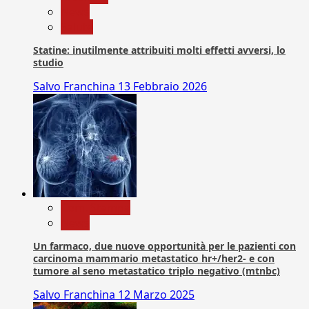
News
Salute
Statine: inutilmente attribuiti molti effetti avversi, lo
studio
Salvo Franchina
13 Febbraio 2026
Com. Stampa
News
Un farmaco, due nuove opportunità per le pazienti con
carcinoma mammario metastatico hr+/her2- e con
tumore al seno metastatico triplo negativo (mtnbc)
Salvo Franchina
12 Marzo 2025