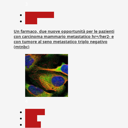
3
Com. Stampa
News
Un farmaco, due nuove opportunità per le pazienti
con carcinoma mammario metastatico hr+/her2- e
con tumore al seno metastatico triplo negativo
(mtnbc)
4
Medicina
News
Ricerca