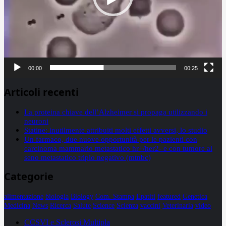
00:00
00:25
Articoli recenti
La proteina chiave dell’Alzheimer si propaga utilizzando i
neuroni
Statine: inutilmente attribuiti molti effetti avversi, lo studio
Un farmaco, due nuove opportunità per le pazienti con
carcinoma mammario metastatico hr+/her2- e con tumore al
seno metastatico triplo negativo (mtnbc)
Categorie
alimentazione
biologia
Biology
Com. Stampa
Epatiti
featured
Genetica
Medicina
News
Ricerca
Salute
Science
Scienza
vaccini
Veterinaria
video
CCSVI e Sclerosi Multipla