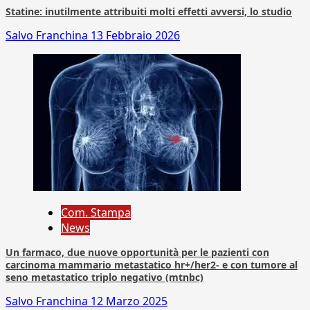
Statine: inutilmente attribuiti molti effetti avversi, lo studio
Salvo Franchina
13 Febbraio 2026
Com. Stampa
News
Un farmaco, due nuove opportunità per le pazienti con
carcinoma mammario metastatico hr+/her2- e con tumore al
seno metastatico triplo negativo (mtnbc)
Salvo Franchina
12 Marzo 2025