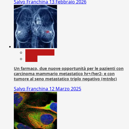
Salvo Franchina
13 Febbraio 2026
Com. Stampa
News
Un farmaco, due nuove opportunità per le pazienti con
carcinoma mammario metastatico hr+/her2- e con
tumore al seno metastatico triplo negativo (mtnbc)
Salvo Franchina
12 Marzo 2025