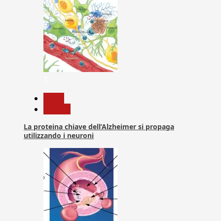
1
News
Ricerca
La proteina chiave dell’Alzheimer si propaga
utilizzando i neuroni