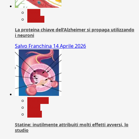
News
Ricerca
La proteina chiave dell’Alzheimer si propaga utilizzando
i neuroni
Salvo Franchina
14 Aprile 2026
Medicina
News
Salute
Statine: inutilmente attribuiti molti effetti avversi, lo
studio