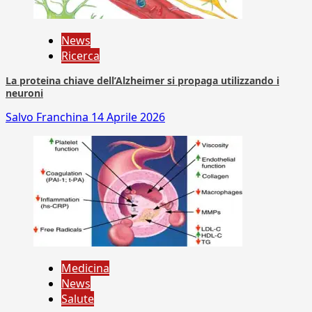
News
Ricerca
La proteina chiave dell’Alzheimer si propaga utilizzando i
neuroni
Salvo Franchina
14 Aprile 2026
Medicina
News
Salute