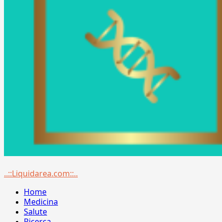
Menu
..::Liquidarea.com::..
principale
Home
Medicina
Salute
Ricerca