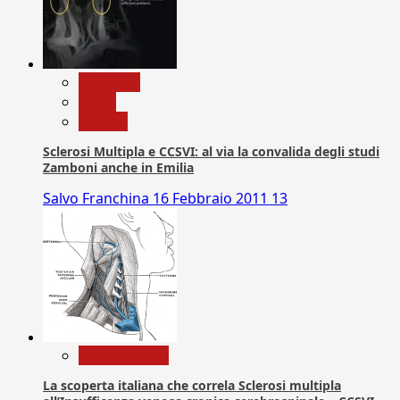
Medicina
News
Ricerca
Sclerosi Multipla e CCSVI: al via la convalida degli studi
Zamboni anche in Emilia
Salvo Franchina
16 Febbraio 2011
13
Com. Stampa
La scoperta italiana che correla Sclerosi multipla