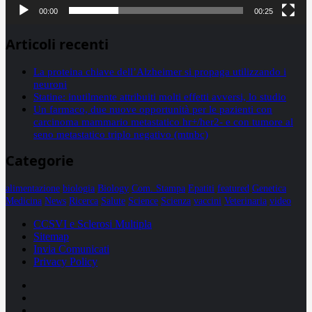
00:00
00:25
Articoli recenti
La proteina chiave dell’Alzheimer si propaga utilizzando i
neuroni
Statine: inutilmente attribuiti molti effetti avversi, lo studio
Un farmaco, due nuove opportunità per le pazienti con
carcinoma mammario metastatico hr+/her2- e con tumore al
seno metastatico triplo negativo (mtnbc)
Categorie
alimentazione
biologia
Biology
Com. Stampa
Epatiti
featured
Genetica
Medicina
News
Ricerca
Salute
Science
Scienza
vaccini
Veterinaria
video
CCSVI e Sclerosi Multipla
Sitemap
Invia Comunicati
Privacy Policy
Facebook
Linkedin
X