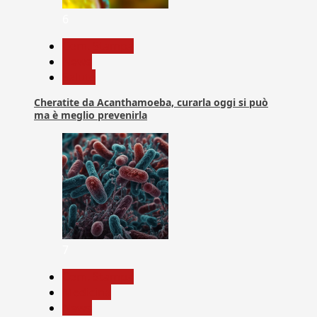
6
Com. Stampa
News
Salute
Cheratite da Acanthamoeba, curarla oggi si può
ma è meglio prevenirla
7
Com. Stampa
Medicina
News