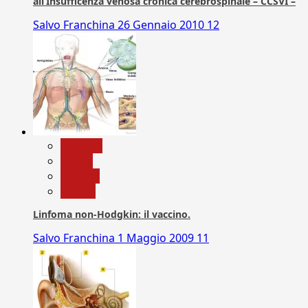
all’Insufficenza venosa cronica cerebrospinale – CCSVI –
Salvo Franchina
26 Gennaio 2010
12
biologia
Salute
Scienza
vaccini
Linfoma non-Hodgkin: il vaccino.
Salvo Franchina
1 Maggio 2009
11