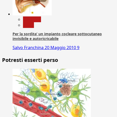
Medicina
News
Per la sordita’ un impianto cocleare sottocutaneo
invisibile e autoricricabile
Salvo Franchina
20 Maggio 2010
9
Potresti esserti perso