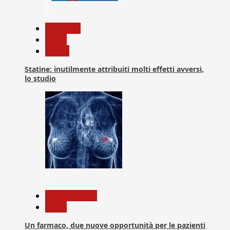
2
Medicina
News
Salute
Statine: inutilmente attribuiti molti effetti avversi,
lo studio
3
Com. Stampa
News
Un farmaco, due nuove opportunità per le pazienti