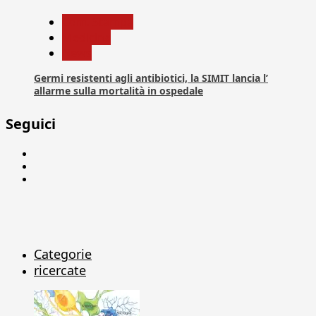
Com. Stampa
Medicina
News
Germi resistenti agli antibiotici, la SIMIT lancia l’
allarme sulla mortalità in ospedale
Seguici
Facebook
Linkedin
X
Categorie
ricercate