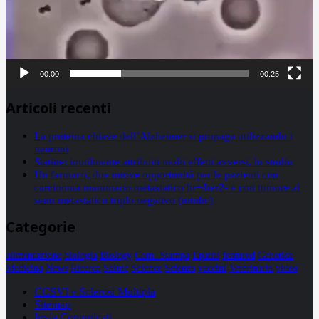
00:00
00:25
Articoli recenti
La proteina chiave dell’Alzheimer si propaga utilizzando i
neuroni
Statine: inutilmente attribuiti molti effetti avversi, lo studio
Un farmaco, due nuove opportunità per le pazienti con
carcinoma mammario metastatico hr+/her2- e con tumore al
seno metastatico triplo negativo (mtnbc)
Categorie
alimentazione
biologia
Biology
Com. Stampa
Epatiti
featured
Genetica
Medicina
News
Ricerca
Salute
Science
Scienza
vaccini
Veterinaria
video
CCSVI e Sclerosi Multipla
Sitemap
Invia Comunicati