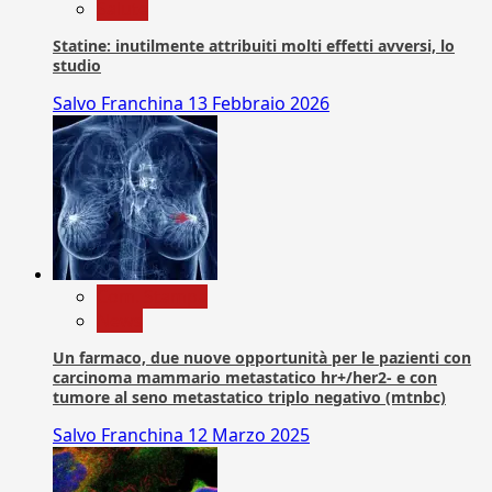
Salute
Statine: inutilmente attribuiti molti effetti avversi, lo
studio
Salvo Franchina
13 Febbraio 2026
Com. Stampa
News
Un farmaco, due nuove opportunità per le pazienti con
carcinoma mammario metastatico hr+/her2- e con
tumore al seno metastatico triplo negativo (mtnbc)
Salvo Franchina
12 Marzo 2025