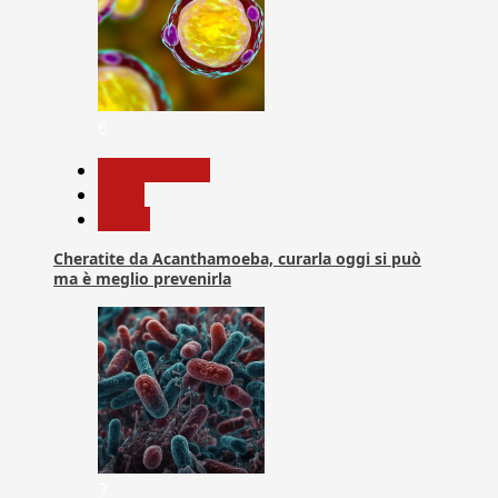
6
Com. Stampa
News
Salute
Cheratite da Acanthamoeba, curarla oggi si può
ma è meglio prevenirla
7