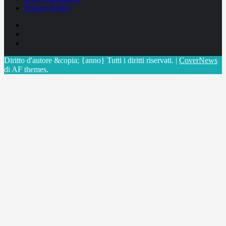
Privacy Policy
Facebook
Linkedin
X
Diritto d'autore &copia; {anno} Tutti i diritti riservati.
|
CoverNews
di AF themes.