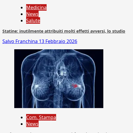
Medicina
News
Salute
Statine: inutilmente attribuiti molti effetti avversi, lo studio
Salvo Franchina
13 Febbraio 2026
Com. Stampa
News