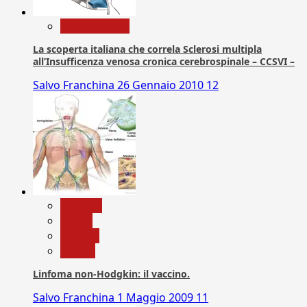
Com. Stampa
La scoperta italiana che correla Sclerosi multipla
all’Insufficenza venosa cronica cerebrospinale – CCSVI –
Salvo Franchina
26 Gennaio 2010
12
biologia
Salute
Scienza
vaccini
Linfoma non-Hodgkin: il vaccino.
Salvo Franchina
1 Maggio 2009
11