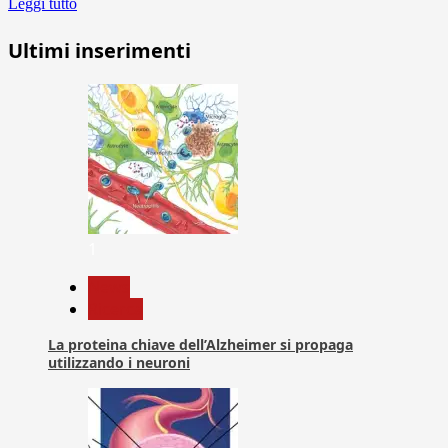
Leggi tutto
Ultimi inserimenti
1
News
Ricerca
La proteina chiave dell’Alzheimer si propaga
utilizzando i neuroni