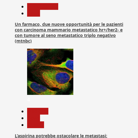
Com. Stampa
News
Un farmaco, due nuove opportunità per le pazienti
con carcinoma mammario metastatico hr+/her2- e
con tumore al seno metastatico triplo negativo
(mtnbc)
4
Medicina
News
Ricerca
L’aspirina potrebbe ostacolare le metastasi: