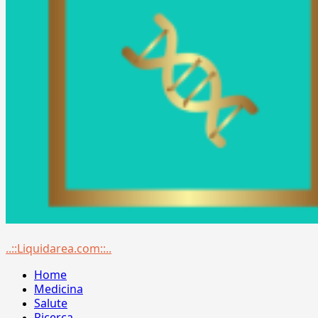
Menu
..::Liquidarea.com::..
principale
Home
Medicina
Salute
Ricerca