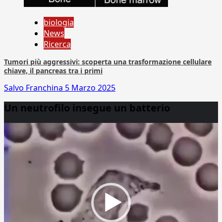
biologia
News
Ricerca
Tumori più aggressivi: scoperta una trasformazione cellulare
chiave, il pancreas tra i primi
Salvo Franchina
5 Marzo 2025
Un neutrofilo insegue un batterio
Video
Player