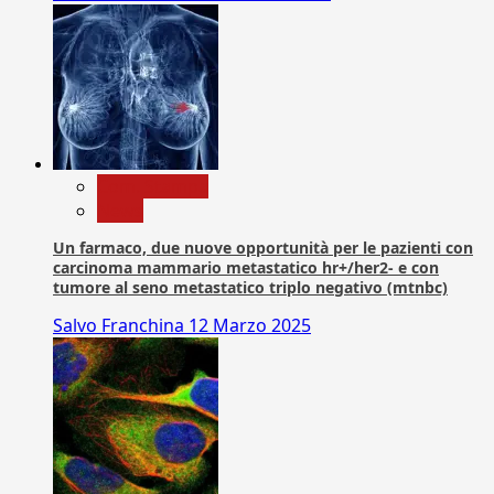
Com. Stampa
News
Un farmaco, due nuove opportunità per le pazienti con
carcinoma mammario metastatico hr+/her2- e con
tumore al seno metastatico triplo negativo (mtnbc)
Salvo Franchina
12 Marzo 2025