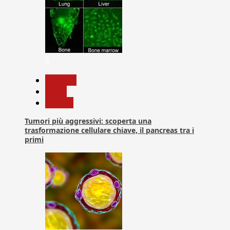
5
biologia
News
Ricerca
Tumori più aggressivi: scoperta una
trasformazione cellulare chiave, il pancreas tra i
primi