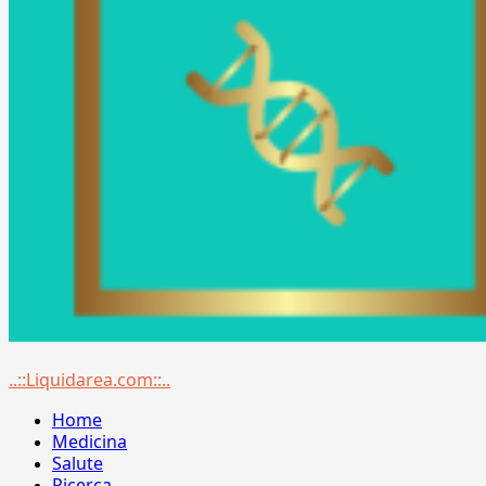
Menu
..::Liquidarea.com::..
principale
Home
Medicina
Salute
Ricerca