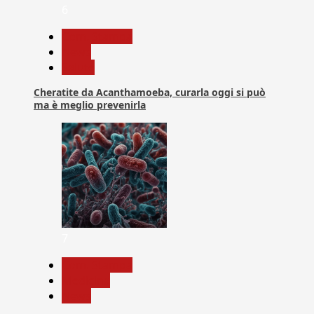
6
Com. Stampa
News
Salute
Cheratite da Acanthamoeba, curarla oggi si può
ma è meglio prevenirla
7
Com. Stampa
Medicina
News