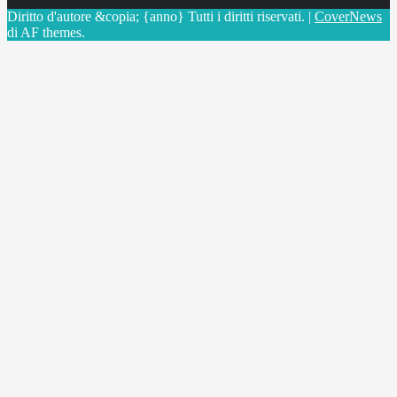
Diritto d'autore &copia; {anno} Tutti i diritti riservati.
|
CoverNews
di AF themes.