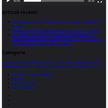
00:00
00:25
Articoli recenti
La proteina chiave dell’Alzheimer si propaga utilizzando i
neuroni
Statine: inutilmente attribuiti molti effetti avversi, lo studio
Un farmaco, due nuove opportunità per le pazienti con
carcinoma mammario metastatico hr+/her2- e con tumore al
seno metastatico triplo negativo (mtnbc)
Categorie
alimentazione
biologia
Biology
Com. Stampa
Epatiti
featured
Genetica
Medicina
News
Ricerca
Salute
Science
Scienza
vaccini
Veterinaria
video
CCSVI e Sclerosi Multipla
Sitemap
Invia Comunicati
Privacy Policy
Facebook
Linkedin
X