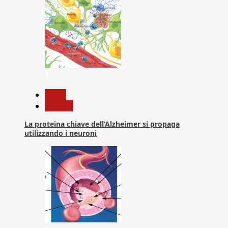
1
News
Ricerca
La proteina chiave dell’Alzheimer si propaga
utilizzando i neuroni