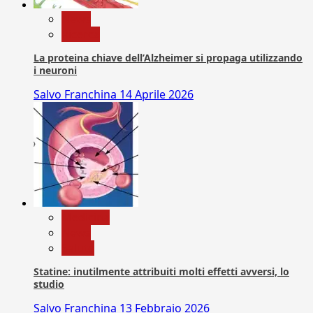
News
Ricerca
La proteina chiave dell’Alzheimer si propaga utilizzando
i neuroni
Salvo Franchina
14 Aprile 2026
Medicina
News
Salute
Statine: inutilmente attribuiti molti effetti avversi, lo
studio
Salvo Franchina
13 Febbraio 2026