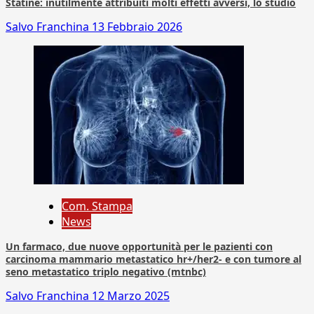
Statine: inutilmente attribuiti molti effetti avversi, lo studio
Salvo Franchina
13 Febbraio 2026
Com. Stampa
News
Un farmaco, due nuove opportunità per le pazienti con
carcinoma mammario metastatico hr+/her2- e con tumore al
seno metastatico triplo negativo (mtnbc)
Salvo Franchina
12 Marzo 2025