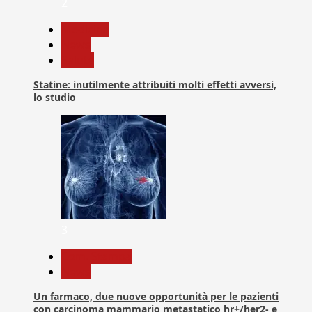
2
Medicina
News
Salute
Statine: inutilmente attribuiti molti effetti avversi,
lo studio
3
Com. Stampa
News
Un farmaco, due nuove opportunità per le pazienti
con carcinoma mammario metastatico hr+/her2- e