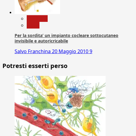
Medicina
News
Per la sordita’ un impianto cocleare sottocutaneo
invisibile e autoricricabile
Salvo Franchina
20 Maggio 2010
9
Potresti esserti perso