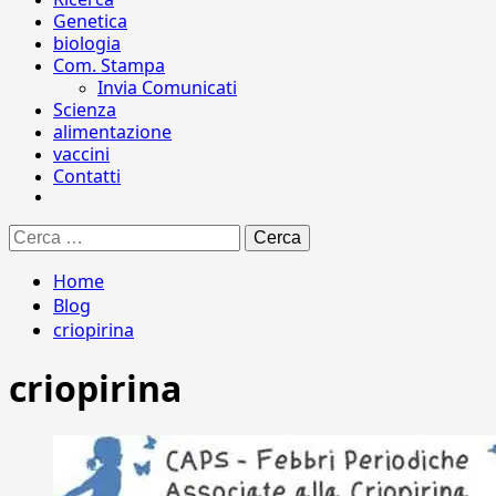
Genetica
biologia
Com. Stampa
Invia Comunicati
Scienza
alimentazione
vaccini
Contatti
Ricerca
per:
Home
Blog
criopirina
criopirina