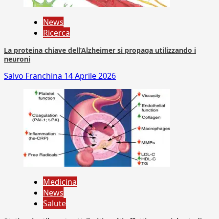
News
Ricerca
La proteina chiave dell’Alzheimer si propaga utilizzando i
neuroni
Salvo Franchina
14 Aprile 2026
Medicina
News
Salute