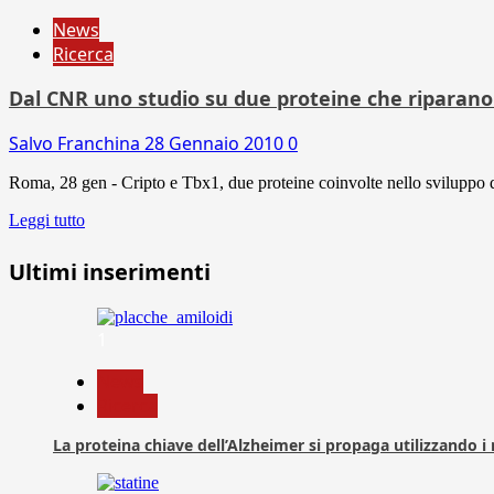
News
Ricerca
Dal CNR uno studio su due proteine che riparano 
Salvo Franchina
28 Gennaio 2010
0
Roma, 28 gen - Cripto e Tbx1, due proteine coinvolte nello sviluppo del
Leggi tutto
Ultimi inserimenti
1
News
Ricerca
La proteina chiave dell’Alzheimer si propaga utilizzando i