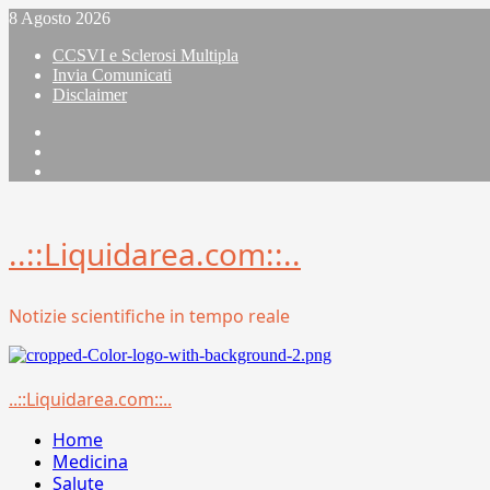
Vai
8 Agosto 2026
al
CCSVI e Sclerosi Multipla
contenuto
Invia Comunicati
Disclaimer
Facebook
Linkedin
X
..::Liquidarea.com::..
Notizie scientifiche in tempo reale
Menu
..::Liquidarea.com::..
principale
Home
Medicina
Salute