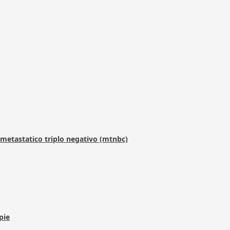
metastatico triplo negativo (mtnbc)
pie