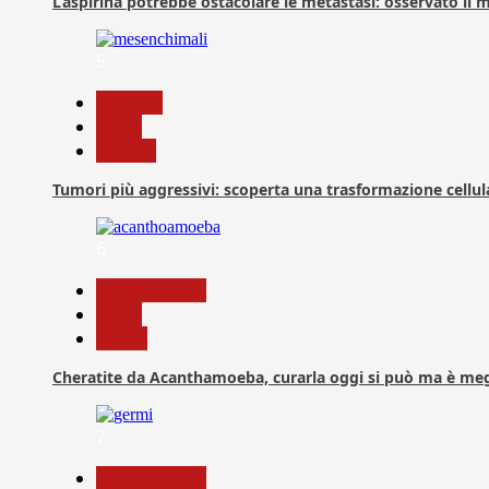
L’aspirina potrebbe ostacolare le metastasi: osservato il
5
biologia
News
Ricerca
Tumori più aggressivi: scoperta una trasformazione cellular
6
Com. Stampa
News
Salute
Cheratite da Acanthamoeba, curarla oggi si può ma è meg
7
Com. Stampa