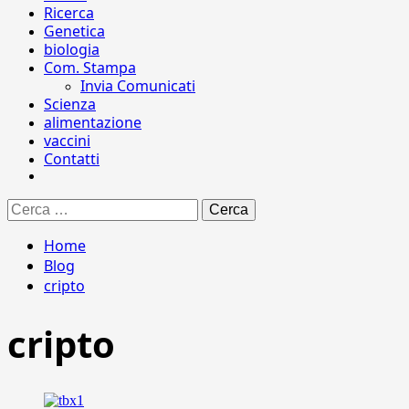
Ricerca
Genetica
biologia
Com. Stampa
Invia Comunicati
Scienza
alimentazione
vaccini
Contatti
Ricerca
per:
Home
Blog
cripto
cripto