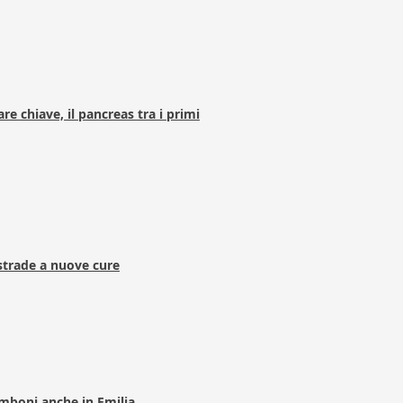
e chiave, il pancreas tra i primi
strade a nuove cure
Zamboni anche in Emilia