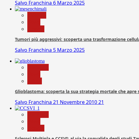
Salvo Franchina
6 Marzo 2025
biologia
News
Ricerca
Tumori più aggressivi: scoperta una trasformazione cellular
Salvo Franchina
5 Marzo 2025
Medicina
News
Salute
Glioblastoma: scoperta la sua strategia mortale che apre 
Salvo Franchina
21 Novembre 2010
21
Medicina
News
Ricerca
Sclerosi Multipla e CCSVI: al via la convalida degli studi 