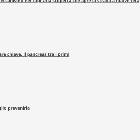
 meccanismo nei topi Una scoperta che apre la strada a nuove tera
e chiave, il pancreas tra i primi
lio prevenirla