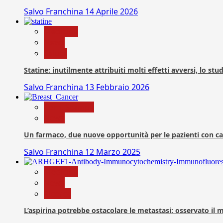
Salvo Franchina
14 Aprile 2026
Medicina
News
Salute
Statine: inutilmente attribuiti molti effetti avversi, lo stu
Salvo Franchina
13 Febbraio 2026
Com. Stampa
News
Un farmaco, due nuove opportunità per le pazienti con c
Salvo Franchina
12 Marzo 2025
Medicina
News
Ricerca
L’aspirina potrebbe ostacolare le metastasi: osservato il