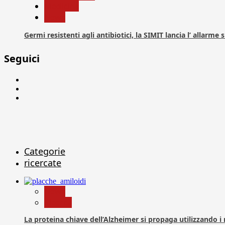
Medicina
News
Germi resistenti agli antibiotici, la SIMIT lancia l’ allarme
Seguici
Facebook
Linkedin
X
Categorie
ricercate
News
Ricerca
La proteina chiave dell’Alzheimer si propaga utilizzando i